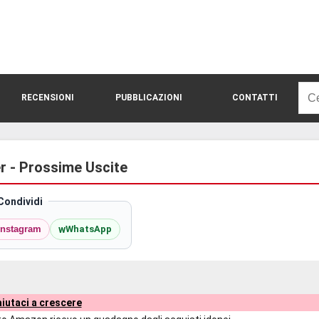
Rice
RECENSIONI
PUBBLICAZIONI
CONTATTI
per:
her - Prossime Uscite
Condividi
w
Instagram
WhatsApp
iutaci a crescere