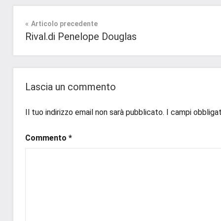
Contemporary
#blog
,
Romance
Navigazione
Articolo precedente
#blogger
,
Rival.di Penelope Douglas
#bloggerlife
,
Prossime
articoli
#book
,
Uscite
#booklover
,
#consigliodilettura
,
Lascia un commento
#ebook
,
#inlibreria
,
Il tuo indirizzo email non sarà pubblicato.
I campi obbliga
#inspiration
,
#instalibri
,
Commento
*
#ioleggo
,
#italianblogger
,
#kindle
,
#leggerechepassione
,
#leggerelibri
,
#leggerepervivere
,
#leggeresempre
,