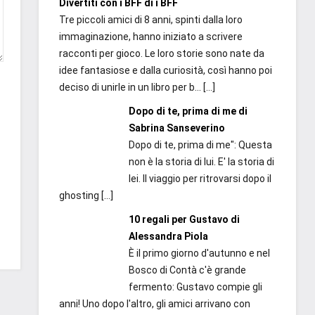
Divertiti con i BFF di i BFF
Tre piccoli amici di 8 anni, spinti dalla loro
immaginazione, hanno iniziato a scrivere
racconti per gioco. Le loro storie sono nate da
idee fantasiose e dalla curiosità, così hanno poi
deciso di unirle in un libro per b...
[…]
Dopo di te, prima di me di
Sabrina Sanseverino
Dopo di te, prima di me": Questa
non è la storia di lui. E' la storia di
lei. Il viaggio per ritrovarsi dopo il
ghosting
[…]
10 regali per Gustavo di
Alessandra Piola
È il primo giorno d'autunno e nel
Bosco di Contà c'è grande
fermento: Gustavo compie gli
anni! Uno dopo l'altro, gli amici arrivano con