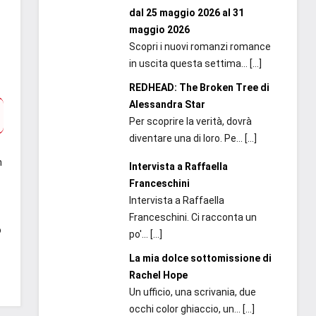
dal 25 maggio 2026 al 31
maggio 2026
Scopri i nuovi romanzi romance
in uscita questa settima...
[…]
REDHEAD: The Broken Tree di
Alessandra Star
Per scoprire la verità, dovrà
diventare una di loro. Pe...
[…]
n
Intervista a Raffaella
Franceschini
Intervista a Raffaella
Franceschini. Ci racconta un
o
po'...
[…]
La mia dolce sottomissione di
Rachel Hope
Un ufficio, una scrivania, due
occhi color ghiaccio, un...
[…]