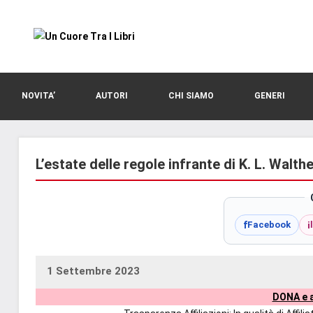
Vai
al
contenuto
blog
Un
di
romanzi
Cuore
NOVITA’
AUTORI
CHI SIAMO
GENERI
romance
e
Tra
non
solo.
L’estate delle regole infrante di K. L. Walt
I
Recensioni,
anteprime,
Libri
cover
f
i
Facebook
reveal,
prossime
uscite
1 Settembre 2023
uctil_user
Nessun
editoriali
DONA e a
commento
delle