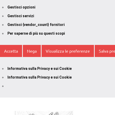
Gestisci opzioni
Gestisci servizi
Gestisci {vendor_count} fornitori
Per saperne di più su questi scopi
Accetta
Nega
Visualizza le preferenze
Salva pr
Informativa sulla Privacy e sui Cookie
Informativa sulla Privacy e sui Cookie
Vai
al
contenuto