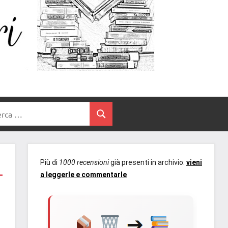
Un
blog
di
Cuore
romanzi
romance
e
Tra
non
rca
solo.
Cerca
I
Recensioni,
anteprime,
Libri
cover
Più di
1000 recensioni
già presenti in archivio:
vieni
reveal,
a leggerle e commentarle
prossime
uscite
editoriali
delle