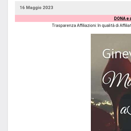
16 Maggio 2023
uctil_user
Nessun
DONA e a
commento
Trasparenza Affiliazioni: In qualità di Affi