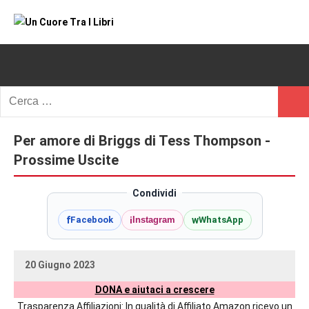
Vai
al
Un
blog
contenuto
di
Cuore
romanzi
romance
Tra
Ricerca
e
Cerc
per:
I
non
solo.
Per amore di Briggs di Tess Thompson -
Libri
Recensioni,
Prossime Uscite
anteprime,
cover
Condividi
reveal,
f
i
w
Facebook
Instagram
WhatsApp
prossime
uscite
editoriali
20 Giugno 2023
delle
uctil_user
Nessun
maggiori
DONA e aiutaci a crescere
commento
autrici
Trasparenza Affiliazioni: In qualità di Affiliato Amazon ricevo un