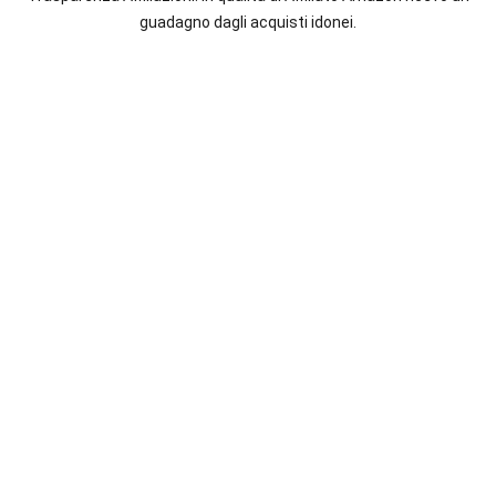
italiane
guadagno dagli acquisti idonei.
e
straniere.