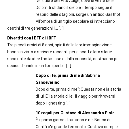
Nel cuore dell’Alto Adige, dove le vette delle
Dolomiti sfidano il cielo e il tempo segue il
respiro delle stagioni, sorge un antico Gasthof.
All’ombra di un tiglio secolare si intrecciano i
destini di tre generazioni, l...
[…]
Divertiti con i BFF di i BFF
Tre piccoli amici di 8 anni, spinti dalla loro immaginazione,
hanno iniziato a scrivere racconti per gioco. Le loro storie
sono nate da idee fantasiose e dalla curiosità, così hanno poi
deciso di unirle in un libro per b...
[…]
Dopo di te, prima di me di Sabrina
Sanseverino
Dopo di te, prima di me": Questa non è la storia
di lui. E' la storia di lei. Il viaggio per ritrovarsi
dopo il ghosting
[…]
10 regali per Gustavo di Alessandra Piola
È il primo giorno d'autunno e nel Bosco di
Contà c'è grande fermento: Gustavo compie