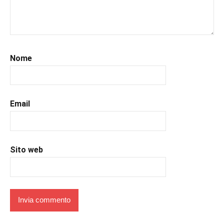
#libri
,
#libriconsigli
,
#libriromance
,
#prossimeuscite
,
#prossimeuscitelibri
,
Nome
#romance
,
#romantic
,
#romanzorosa
,
#uncuoretrailibri
Email
Sito web