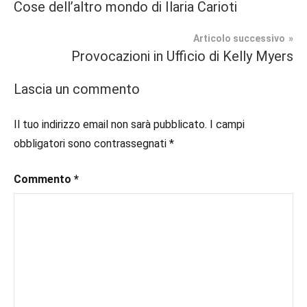
Tag
Cose dell’altro mondo di Ilaria Carioti
Contemporary
#blog
,
articoli
Romance
#blogger
,
Articolo successivo
#bloggerlife
,
Provocazioni in Ufficio di Kelly Myers
Prossime
#book
,
Uscite
#booklover
,
Lascia un commento
#consigliodilettura
,
#ebook
,
Il tuo indirizzo email non sarà pubblicato.
I campi
#inlibreria
,
obbligatori sono contrassegnati
*
#inspiration
,
#instalibri
,
Commento
*
#ioleggo
,
#italianblogger
,
#kindle
,
#leggerechepassione
,
#leggerelibri
,
#leggerepervivere
,
#leggeresempre
,
#leggo
,