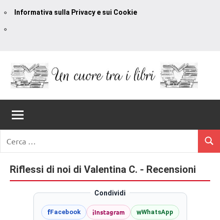
Informativa sulla Privacy e sui Cookie
Vai
al
contenuto
Un
blog
di
Cuore
romanzi
romance
Tra
Ricerca
e
Cerc
per:
I
non
solo.
Riflessi di noi di Valentina C. - Recensioni
Libri
Recensioni,
anteprime,
Condividi
cover
i
Instagram
f
w
Facebook
WhatsApp
reveal,