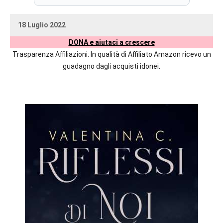
prossime
uscite
18 Luglio 2022
editoriali
uctil_user
Nessun
delle
DONA e aiutaci a crescere
commento
maggiori
Trasparenza Affiliazioni: In qualità di Affiliato Amazon ricevo un
autrici
guadagno dagli acquisti idonei.
italiane
e
straniere.