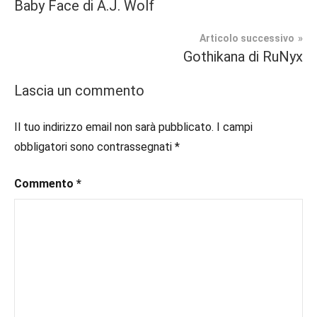
Tag
Baby Face di A.J. Wolf
Contemporary
#blog
,
articoli
Romance
#blogger
,
Articolo successivo
#bloggerlife
,
Gothikana di RuNyx
In
#book
,
secondo
#booklover
,
Lascia un commento
piano
#consigliodilettura
,
#ebook
,
Il tuo indirizzo email non sarà pubblicato.
I campi
Recensioni
#inlibreria
,
obbligatori sono contrassegnati
*
#inspiration
,
#instalibri
,
Commento
*
#ioleggo
,
#italianblogger
,
#kindle
,
#leggerechepassione
,
#leggerelibri
,
#leggerepervivere
,
#leggeresempre
,
#leggo
,