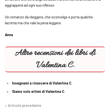
aggrapperà ad ogni suo riflesso.
Un romanzo da rileggere, che sconvolge e porta qualche
lacrima ma che vale la pena leggere.
Anna
Altre recensioni dei libri di
Valentina C.
Insegnami a rinascere di Valentina C.
Siamo solo attimi di Valentina C.
Navigazione
Articolo precedente