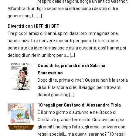
respiro delle stagioni, sorge un antico Gasthof.
All’ombra di un tiglio secolare si intrecciano i destini di tre
generazioni, l...
[…]
Divertiti con i BFF di i BFF
Tre piccoli amici di 8 anni, spinti dalla loro immaginazione,
hanno iniziato a scrivere racconti per gioco. Le loro storie
sono nate da idee fantasiose e dalla curiosità, così hanno poi
deciso di unirle in un libro per b...
[…]
Dopo di te, prima di me di Sabrina
Sanseverino
Dopo di te, prima di me": Questa non è la storia
di lui. E' la storia di lei. Il viaggio per ritrovarsi
dopo il ghosting
[…]
10 regali per Gustavo di Alessandra Piola
È il primo giorno d'autunno e nel Bosco di
Contà c'è grande fermento: Gustavo compie
gli anni! Uno dopo l'altro, gli amici arrivano con
regali speciali... ma quanti saranno? "10 regali