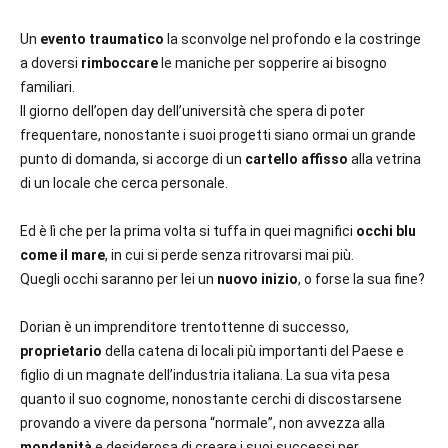
Un
evento traumatico
la sconvolge nel profondo e la costringe
a doversi
rimboccare
le maniche per sopperire ai bisogno
familiari.
Il giorno dell’open day dell’università che spera di poter
frequentare, nonostante i suoi progetti siano ormai un grande
punto di domanda, si accorge di un
cartello affisso
alla vetrina
di un locale che cerca personale.
Ed è lì che per la prima volta si tuffa in quei magnifici
occhi blu
come il mare
, in cui si perde senza ritrovarsi mai più.
Quegli occhi saranno per lei un
nuovo inizio
, o forse la sua fine?
Dorian è un imprenditore trentottenne di successo,
proprietario
della catena di locali più importanti del Paese e
figlio di un magnate dell’industria italiana. La sua vita pesa
quanto il suo cognome, nonostante cerchi di discostarsene
provando a vivere da persona “normale”, non avvezza alla
mondanità
e desiderosa di creare i suoi successi per