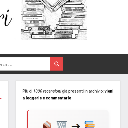
Un
blog
di
Cuore
romanzi
romance
e
Tra
non
rca
solo.
Cerca
I
Recensioni,
anteprime,
Libri
cover
Più di
1000 recensioni
già presenti in archivio:
vieni
reveal,
a leggerle e commentarle
prossime
uscite
editoriali
delle