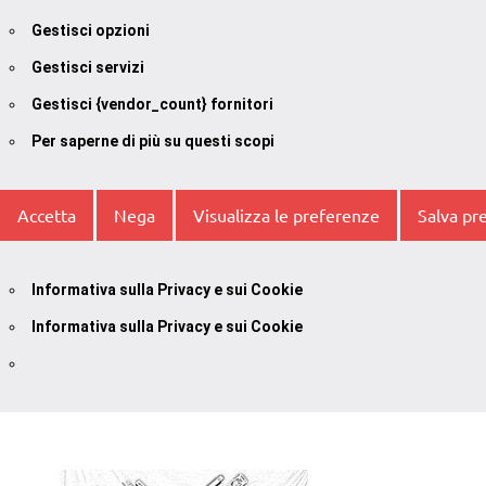
Gestisci opzioni
Gestisci servizi
Gestisci {vendor_count} fornitori
Per saperne di più su questi scopi
Accetta
Nega
Visualizza le preferenze
Salva pr
Informativa sulla Privacy e sui Cookie
Informativa sulla Privacy e sui Cookie
Vai
al
contenuto