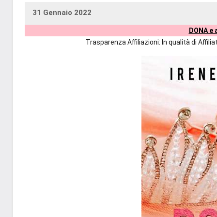
31 Gennaio 2022
uctil_user
Nessun
DONA e a
commento
Trasparenza Affiliazioni: In qualità di Affi