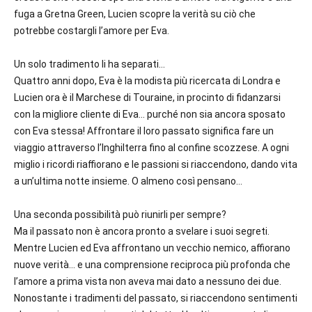
fuga a Gretna Green, Lucien scopre la verità su ciò che
potrebbe costargli l’amore per Eva.
Un solo tradimento li ha separati…
Quattro anni dopo, Eva è la modista più ricercata di Londra e
Lucien ora è il Marchese di Touraine, in procinto di fidanzarsi
con la migliore cliente di Eva… purché non sia ancora sposato
con Eva stessa! Affrontare il loro passato significa fare un
viaggio attraverso l’Inghilterra fino al confine scozzese. A ogni
miglio i ricordi riaffiorano e le passioni si riaccendono, dando vita
a un’ultima notte insieme. O almeno così pensano…
Una seconda possibilità può riunirli per sempre?
Ma il passato non è ancora pronto a svelare i suoi segreti.
Mentre Lucien ed Eva affrontano un vecchio nemico, affiorano
nuove verità… e una comprensione reciproca più profonda che
l’amore a prima vista non aveva mai dato a nessuno dei due.
Nonostante i tradimenti del passato, si riaccendono sentimenti