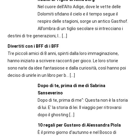
Nel cuore dell’Alto Adige, dove le vette delle
Dolomiti sfidano il cielo e il tempo segue il
respiro delle stagioni, sorge un antico Gasthof.
All’ombra di un tiglio secolare si intrecciano i
destini di tre generazioni, l...
[…]
Divertiti con i BFF di i BFF
Tre piccoli amici di 8 anni, spinti dalla loro immaginazione,
hanno iniziato a scrivere racconti per gioco. Le loro storie
sono nate da idee fantasiose e dalla curiosità, così hanno poi
deciso di unirle in un libro per b...
[…]
Dopo di te, prima di me di Sabrina
Sanseverino
Dopo di te, prima di me": Questa non è la storia
di lui. E' la storia di lei. Il viaggio per ritrovarsi
dopo il ghosting
[…]
10 regali per Gustavo di Alessandra Piola
È il primo giorno d'autunno e nel Bosco di