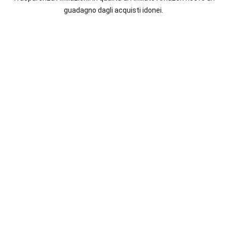
italiane
guadagno dagli acquisti idonei.
e
straniere.