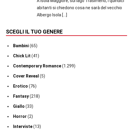
A Isola Maggiore, sul lago Trasimeno, i quindici
abitanti si chiedono cosa ne sarà del vecchio
Albergo Isola
[…]
SCEGLI IL TUO GENERE
Bambini
(65)
Chick Lit
(41)
Contemporary Romance
(1.299)
Cover Reveal
(5)
Erotico
(76)
Fantasy
(218)
Giallo
(33)
Horror
(2)
Interviste
(13)