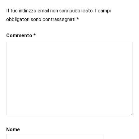
#consigliodilettura
,
Regency
#ebook
,
Il tuo indirizzo email non sarà pubblicato.
I campi
Romance
#historicalromance
,
obbligatori sono contrassegnati
*
#historicalromancebook
,
#inlibreria
,
Commento
*
#inspiration
,
#instalibri
,
#ioleggo
,
#italianblogger
,
#kindle
,
#leggerechepassione
,
#leggerelibri
,
#leggerepervivere
,
#leggeresempre
,
#leggo
,
#libri
,
#libriconsigli
,
#recensioni
,
Nome
#recensionilibri
,