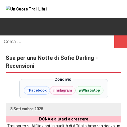
Vai
al
Un
blog
contenuto
di
Cuore
romanzi
romance
Tra
Ricerca
e
Cerc
per:
I
non
solo.
Sua per una Notte di Sofie Darling -
Libri
Recensioni,
Recensioni
anteprime,
cover
Condividi
reveal,
f
i
w
Facebook
Instagram
WhatsApp
prossime
uscite
editoriali
8 Settembre 2025
delle
uctil_user
Nessun
maggiori
DONA e aiutaci a crescere
commento
autrici
Trasparenza Affiliazioni: In qualità di Affiliato Amazon ricevo un