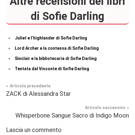
Altre recensioni dei libri
di Sofie Darling
Juliet e l’highlander di Sofie Darling
Lord Archer e la contessa di Sofie Darling
Sinclair e la bibliotecaria di Sofie Darling
Tentata dal Visconte di Sofie Darling
Navigazione
Articolo precedente
Tag
ZACK di Alessandra Star
Recensioni
#blog
,
articoli
#blogger
,
Articolo successivo
In
#bloggerlife
,
Whisperbone Sangue Sacro di Indigo Moon
secondo
#book
,
piano
#booklover
,
Lascia un commento