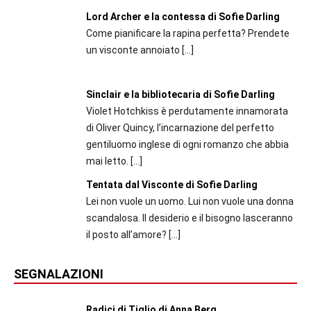
Lord Archer e la contessa di Sofie Darling
Come pianificare la rapina perfetta? Prendete
un visconte annoiato
[…]
Sinclair e la bibliotecaria di Sofie Darling
Violet Hotchkiss è perdutamente innamorata
di Oliver Quincy, l’incarnazione del perfetto
gentiluomo inglese di ogni romanzo che abbia
mai letto.
[…]
Tentata dal Visconte di Sofie Darling
Lei non vuole un uomo. Lui non vuole una donna
scandalosa. Il desiderio e il bisogno lasceranno
il posto all’amore?
[…]
SEGNALAZIONI
Radici di Tiglio di Anna Berg