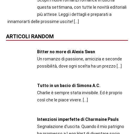
Scopri i nuovi romanzi romance in uscita
questa settimana, con tutte le novità editoriali
più attese. Leggi i dettagli e preparati a
innamorarti delle prossime uscite!
[…]
ARTICOLI RANDOM
Bitter no more di Alexia Swan
Un romanzo di passione, amicizia e seconde
possibilità, dove ogni scelta ha un prezzo
[…]
Tutto in un bacio di Simona A.C.
Charlie è sempre stata invisibile. Ed è proprio
così che le piace vivere.
[…]
Intenzioni imperfette di Charmaine Pauls
Segnalazione d'uscita. Quando il mio patrigno
ha promesso a Leon Hart di diventare socio