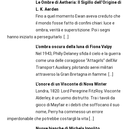
Le Ombre di Aetheria: Il Sigillo dell’Origine di
L. K. Aerden
Fino a quel momento Ewan aveva creduto che
il mondo fosse fatto di confini chiari: luce e
ombra, verità e superstizione. Poi i segni
hanno iniziato a perseguitarlo.
[…]
L’ombra oscura della luna di Fiona Valpy
Nel 1943, Philly Delaney sfida il cielo e la guerra
come una delle coraggiose “Attagirls” dell’Air
Transport Auxiliary, pilotando aerei militari
attraverso la Gran Bretagna in fiamme.
[…]
L’onore di un Visconte di Nova Winter
Londra, 1820. Lord Peregrine FitzRoy, Visconte
Alderley, è un uomo distrutto. Tra i tavoli da
gioco di Mayfair e i debiti che soffocano il suo
nome, Perry ha commesso un errore
imperdonabile che potrebbe costargli la vita
[…]
Nuove bianche di Michela Ippolito