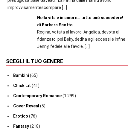
prestigiosa Salle Gaveau, "La Fatina dalle mani d’avorio"
improvvisamentescompare
[…]
Nella vita e in amore… tutto può succedere!
di Barbara Scotto
Regina, votata al lavoro; Angelica, devota al
fidanzato, poi Beky, dedita agli eccessi e infine
Jenny, fedele alle favole.
[…]
SCEGLI IL TUO GENERE
Bambini
(65)
Chick Lit
(41)
Contemporary Romance
(1.299)
Cover Reveal
(5)
Erotico
(76)
Fantasy
(218)