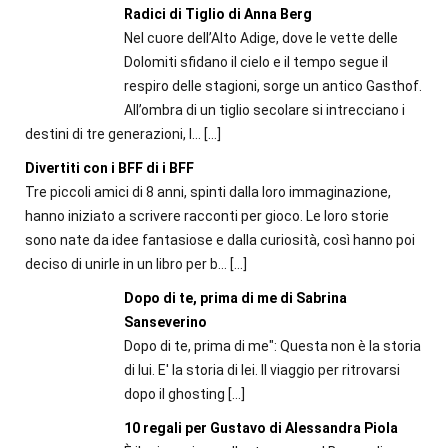
Radici di Tiglio di Anna Berg
Nel cuore dell’Alto Adige, dove le vette delle
Dolomiti sfidano il cielo e il tempo segue il
respiro delle stagioni, sorge un antico Gasthof.
All’ombra di un tiglio secolare si intrecciano i
destini di tre generazioni, l...
[…]
Divertiti con i BFF di i BFF
Tre piccoli amici di 8 anni, spinti dalla loro immaginazione,
hanno iniziato a scrivere racconti per gioco. Le loro storie
sono nate da idee fantasiose e dalla curiosità, così hanno poi
deciso di unirle in un libro per b...
[…]
Dopo di te, prima di me di Sabrina
Sanseverino
Dopo di te, prima di me": Questa non è la storia
di lui. E' la storia di lei. Il viaggio per ritrovarsi
dopo il ghosting
[…]
10 regali per Gustavo di Alessandra Piola