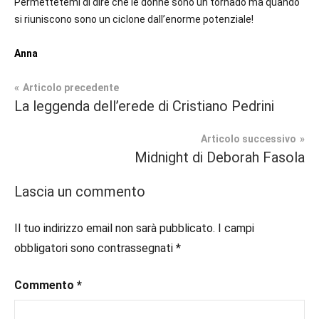
Permettetemi di dire che le donne sono un tornado ma quando
si riuniscono sono un ciclone dall’enorme potenziale!
Anna
Navigazione
Articolo precedente
Tag
La leggenda dell’erede di Cristiano Pedrini
Fantasy
#blog
,
articoli
#blogger
,
Articolo successivo
In
#bloggerlife
,
Midnight di Deborah Fasola
secondo
#book
,
piano
#booklover
,
Lascia un commento
#consigliodilettura
,
Recensioni
#ebook
,
Il tuo indirizzo email non sarà pubblicato.
I campi
#fantasy
,
obbligatori sono contrassegnati
*
#inlibreria
,
#inspiration
,
Commento
*
#instalibri
,
#ioleggo
,