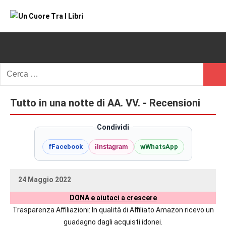
Vai
al
Un
blog
contenuto
di
Cuore
romanzi
romance
Tra
Ricerca
e
Cerc
per:
I
non
solo.
Tutto in una notte di AA. VV. - Recensioni
Libri
Recensioni,
anteprime,
Condividi
cover
f
i
w
Facebook
Instagram
WhatsApp
reveal,
prossime
uscite
24 Maggio 2022
editoriali
uctil_user
Nessun
delle
DONA e aiutaci a crescere
commento
maggiori
Trasparenza Affiliazioni: In qualità di Affiliato Amazon ricevo un
autrici
guadagno dagli acquisti idonei.