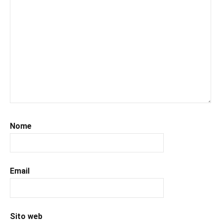
#italianblogger
,
#kindle
,
#leggerechepassione
,
#leggerelibri
,
#leggerepervivere
,
#leggeresempre
,
#leggo
,
#libri
,
#libriconsigli
,
#prossimeuscite
,
#prossimeuscitelibri
,
Nome
#recensioni
,
#recensionilibri
,
#uncuoretrailibri
Email
Sito web