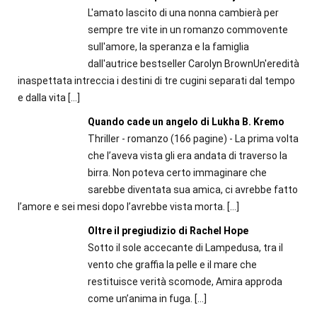
L'amato lascito di una nonna cambierà per
sempre tre vite in un romanzo commovente
sull'amore, la speranza e la famiglia
dall'autrice bestseller Carolyn BrownUn'eredità
inaspettata intreccia i destini di tre cugini separati dal tempo
e dalla vita
[…]
Quando cade un angelo di Lukha B. Kremo
Thriller - romanzo (166 pagine) - La prima volta
che l’aveva vista gli era andata di traverso la
birra. Non poteva certo immaginare che
sarebbe diventata sua amica, ci avrebbe fatto
l’amore e sei mesi dopo l’avrebbe vista morta.
[…]
Oltre il pregiudizio di Rachel Hope
Sotto il sole accecante di Lampedusa, tra il
vento che graffia la pelle e il mare che
restituisce verità scomode, Amira approda
come un’anima in fuga.
[…]