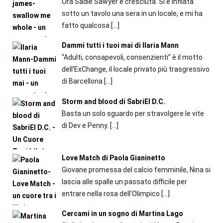
Ora Sadie Sawyer è cresciuta. Si è infilata
sotto un tavolo una sera in un locale, e mi ha
fatto qualcosa
[…]
Dammi tutti i tuoi mai di Ilaria Mann
“Adulti, consapevoli, consenzienti” è il motto
dell’ExChange, il locale privato più trasgressivo
di Barcellona
[…]
Storm and blood di SabriEl D.C.
Basta un solo sguardo per stravolgere le vite
di Dev e Penny.
[…]
Love Match di Paola Gianinetto
Giovane promessa del calcio femminile, Nina si
lascia alle spalle un passato difficile per
entrare nella rosa dell'Olimpico
[…]
Cercami in un sogno di Martina Lago