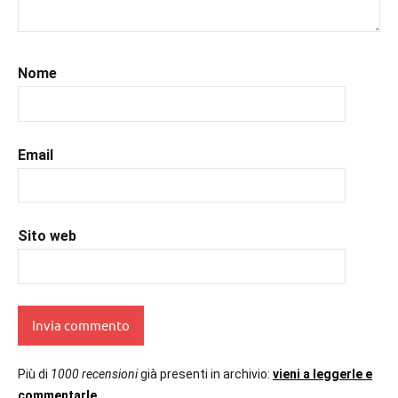
#recensioni
,
#recensionilibri
,
#romance
,
Nome
#romantic
,
#romanzorosa
,
#uncuoretrailibri
Email
Sito web
Più di
1000 recensioni
già presenti in archivio:
vieni a leggerle e
commentarle