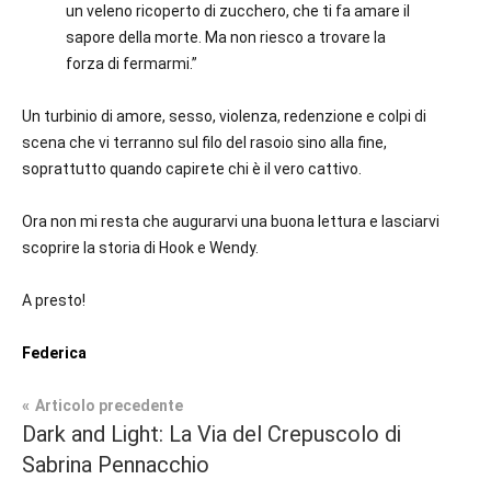
un veleno ricoperto di zucchero, che ti fa amare il
sapore della morte. Ma non riesco a trovare la
forza di fermarmi.”
Un turbinio di amore, sesso, violenza, redenzione e colpi di
scena che vi terranno sul filo del rasoio sino alla fine,
soprattutto quando capirete chi è il vero cattivo.
Ora non mi resta che augurarvi una buona lettura e lasciarvi
scoprire la storia di Hook e Wendy.
A presto!
Federica
Navigazione
Articolo precedente
Tag
Dark and Light: La Via del Crepuscolo di
Contemporary
#blog
,
articoli
Sabrina Pennacchio
Romance
#blogger
,