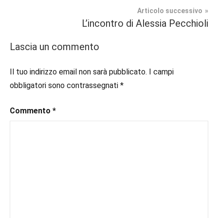
#bloggerlife
,
Articolo successivo
In
#book
,
L’incontro di Alessia Pecchioli
secondo
#booklover
,
piano
#consigliodilettura
,
Lascia un commento
#ebook
,
Recensioni
#inlibreria
,
Il tuo indirizzo email non sarà pubblicato.
I campi
#inspiration
,
obbligatori sono contrassegnati
*
#instalibri
,
#ioleggo
,
Commento
*
#italianblogger
,
#kindle
,
#leggerechepassione
,
#leggerelibri
,
#leggerepervivere
,
#leggeresempre
,
#leggo
,
#libri
,
#libriconsigli
,
#libriromance
,