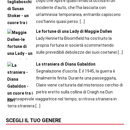
Dopo che April è quasi rimasta uccisa in un
incidente d’auto, che l’ha lasciata con
un’amnesia temporanea, entrambi capiscono
cos’hanno quasi perso.
[…]
Le fortune di una Lady di Maggie Dallen
Lady Henrietta Bloomfield ha costruito la
propria fortuna in società scommettendo
sulle prevedibili debolezze dei suoi coetanei
[…]
La straniera di Diana Gabaldon
Segnalazione d'uscita. È il 1945, la guerra è
finalmente finita. Durante una passeggiata,
Claire viene catturata dal misterioso cerchio di
pietre eretto sulla collina di Craigh na Dun:
inconsapevole viaggiatrice nel tempo, si ritrova straniera in
terra straniera
[…]
SCEGLI IL TUO GENERE