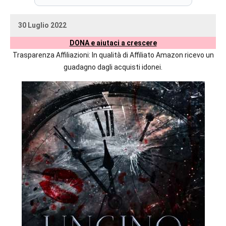
prossime
uscite
30 Luglio 2022
editoriali
uctil_user
Nessun
delle
DONA e aiutaci a crescere
commento
maggiori
Trasparenza Affiliazioni: In qualità di Affiliato Amazon ricevo un
autrici
guadagno dagli acquisti idonei.
italiane
e
straniere.