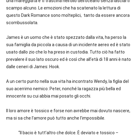
una mareggiata e ti trascina nell’olio dell’oceano senza lasciarti
scampo alcuno. Le emozioni che ha scatenato la lettura di
questo Dark Romance sono molteplici, tanto da essere ancora
scombussolata.
James è un uomo che è stato spezzato dalla vita, ha perso la
sua famiglia da piccola a causa di un incidente aereo ed è stato
usato dallo zio che lo ha preso in custodia. Tutto ciò ha fatto
prevalere il suo lato oscuro ed è così che all’età di 18 anni è nato
dalle ceneri di James: Hook.
A un certo punto nella sua vita ha incontrato Wendy, la figlia del
suo acerrimo nemico: Peter, nonché la ragazza più bella ed
innocente su cui abbia mai posato gli occhi.
Il loro amore è tossico e forse non avrebbe mai dovuto nascere,
ma si sa che l’amore può tutto anche l’impossibile.
“Il bacio è tutt’altro che dolce. È deviato e tossico –