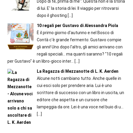
Dopo di te, prima di me": Questa non è la storia
di lui. E' la storia di lei. Il viaggio per ritrovarsi
dopo il ghosting
[…]
10 regali per Gustavo di Alessandra Piola
È il primo giorno d'autunno e nel Bosco di
Contà c'è grande fermento: Gustavo compie
gli anni! Uno dopo l'altro, gli amici arrivano con
regali speciali... ma quanti saranno? "10 regali
per Gustavo" è un libro-gioco inter...
[…]
La Ragazza di Mezzanotte di L. K. Aerden
Alcune notti cambiano tutto. Anche quelle in
cui esci solo per prendere aria. Lui è uno
scrittore di successo con un libro in uscita, un
editore che aspetta e un cursore che
lampeggia da ore. Lei è una voce nel buio di u...
[…]