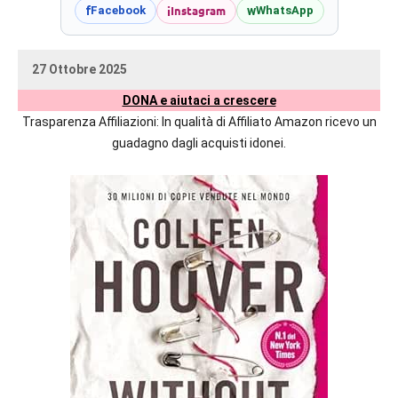
prossime
i
Instagram
f
w
Facebook
WhatsApp
uscite
editoriali
27 Ottobre 2025
delle
uctil_user
Nessun
maggiori
DONA e aiutaci a crescere
commento
autrici
Trasparenza Affiliazioni: In qualità di Affiliato Amazon ricevo un
italiane
guadagno dagli acquisti idonei.
e
straniere.