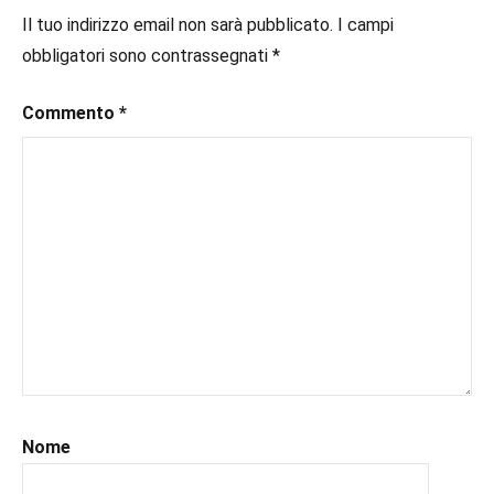
#inlibreria
,
Il tuo indirizzo email non sarà pubblicato.
I campi
#inspiration
,
obbligatori sono contrassegnati
*
#instalibri
,
#ioleggo
,
Commento
*
#italianblogger
,
#kindle
,
#leggerechepassione
,
#leggerelibri
,
#leggerepervivere
,
#leggeresempre
,
#leggo
,
#libri
,
#libriconsigli
,
#libriromance
,
#prossimeuscite
,
#prossimeuscitelibri
,
#romance
,
Nome
#romantic
,
#romanzorosa
,