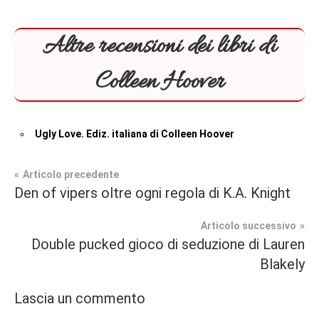
Altre recensioni dei libri di
Colleen Hoover
Ugly Love. Ediz. italiana di Colleen Hoover
Navigazione
Articolo precedente
Tag
Den of vipers oltre ogni regola di K.A. Knight
Contemporary
#blog
,
articoli
Romance
#blogger
,
Articolo successivo
#bloggerlife
,
Double pucked gioco di seduzione di Lauren
Prossime
#book
,
Blakely
Uscite
#booklover
,
#consigliodilettura
,
Lascia un commento
#ebook
,