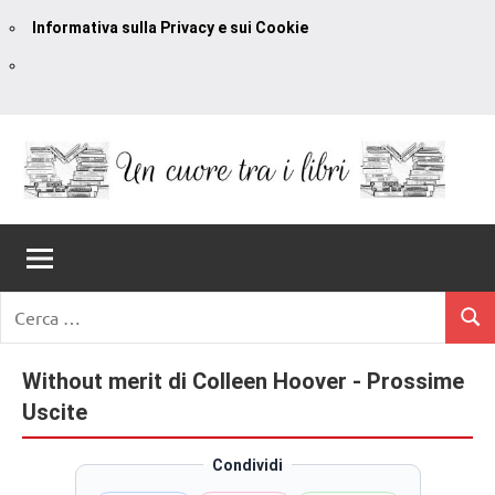
Informativa sulla Privacy e sui Cookie
Vai
al
contenuto
Un
blog
di
Cuore
romanzi
romance
Tra
Ricerca
e
Cerc
per:
I
non
solo.
Without merit di Colleen Hoover - Prossime
Libri
Recensioni,
Uscite
anteprime,
cover
Condividi
reveal,