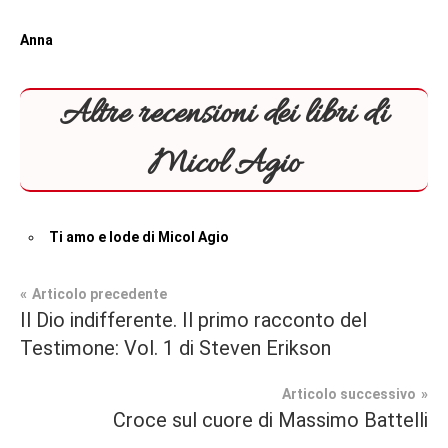
Anna
Altre recensioni dei libri di
Micol Agio
Ti amo e lode di Micol Agio
Navigazione
Articolo precedente
Tag
Il Dio indifferente. Il primo racconto del
Contemporary
#blog
,
articoli
Testimone: Vol. 1 di Steven Erikson
Romance
#bloggerlife
,
#book
,
Articolo successivo
Recensioni
#consigliodilettura
,
Croce sul cuore di Massimo Battelli
#inspiration
,