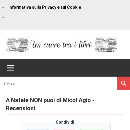
Informativa sulla Privacy e sui Cookie
Vai
al
contenuto
Un
blog
di
Cuore
romanzi
romance
Tra
Ricerca
e
Cerc
per:
I
non
solo.
A Natale NON puoi di Micol Agio -
Libri
Recensioni,
Recensioni
anteprime,
cover
Condividi
reveal,