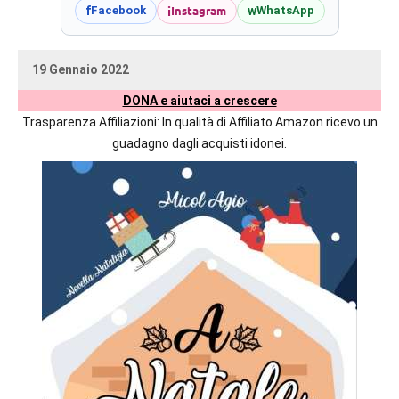
prossime
i
Instagram
f
w
Facebook
WhatsApp
uscite
editoriali
19 Gennaio 2022
delle
uctil_user
Nessun
maggiori
DONA e aiutaci a crescere
commento
autrici
Trasparenza Affiliazioni: In qualità di Affiliato Amazon ricevo un
italiane
guadagno dagli acquisti idonei.
e
straniere.