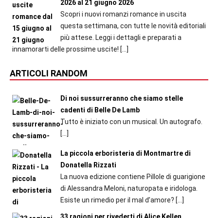
2026 al 21 giugno 2026
Scopri i nuovi romanzi romance in uscita
questa settimana, con tutte le novità editoriali
più attese. Leggi i dettagli e preparati a
innamorarti delle prossime uscite!
[…]
ARTICOLI RANDOM
Di noi sussurreranno che siamo stelle
cadenti di Belle De Lamb
Tutto è iniziato con un musical. Un autografo.
[…]
La piccola erboristeria di Montmartre di
Donatella Rizzati
La nuova edizione contiene Pillole di guarigione
di Alessandra Meloni, naturopata e iridologa.
Esiste un rimedio per il mal d’amore?
[…]
33 ragioni per rivederti di Alice Kellen