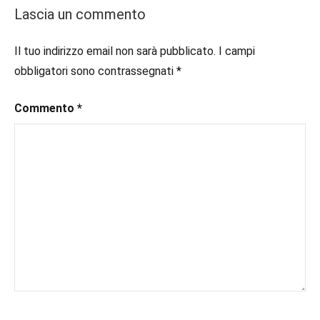
#instalibri
,
Lascia un commento
#italianblogger
,
#leggerelibri
,
Il tuo indirizzo email non sarà pubblicato.
I campi
#leggerepervivere
,
obbligatori sono contrassegnati
*
#libriconsigli
,
#recensioni
,
Commento
*
#recensionilibri