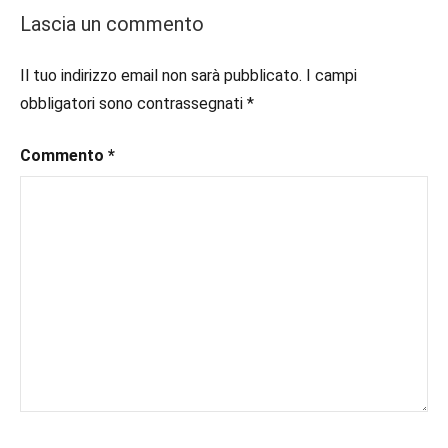
secondo
#booklover
,
Lascia un commento
piano
#consigliodilettura
,
#ebook
,
Il tuo indirizzo email non sarà pubblicato.
I campi
Recensioni
#inlibreria
,
obbligatori sono contrassegnati
*
#inspiration
,
#instalibri
,
Commento
*
#ioleggo
,
#italianblogger
,
#kindle
,
#leggerechepassione
,
#leggerelibri
,
#leggerepervivere
,
#leggeresempre
,
#leggo
,
#libri
,
#libriconsigli
,
#libriromance
,
#recensioni
,