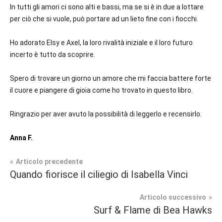
In tutti gli amori ci sono alti e bassi, ma se si è in due a lottare
per ciò che si vuole, può portare ad un lieto fine con i fiocchi.
Ho adorato Elsy e Axel, la loro rivalità iniziale e il loro futuro
incerto è tutto da scoprire.
Spero di trovare un giorno un amore che mi faccia battere forte
il cuore e piangere di gioia come ho trovato in questo libro.
Ringrazio per aver avuto la possibilità di leggerlo e recensirlo.
Anna F.
Navigazione
Articolo precedente
Tag
Quando fiorisce il ciliegio di Isabella Vinci
Contemporary
#blog
,
articoli
Romance
#blogger
,
Articolo successivo
#bloggerlife
,
Surf & Flame di Bea Hawks
In
#book
,