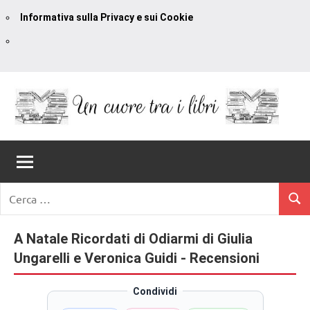
Informativa sulla Privacy e sui Cookie
Vai
al
contenuto
Un
blog
di
Cuore
romanzi
romance
Tra
Ricerca
e
Cerc
per:
I
non
solo.
A Natale Ricordati di Odiarmi di Giulia
Libri
Recensioni,
Ungarelli e Veronica Guidi - Recensioni
anteprime,
cover
Condividi
reveal,