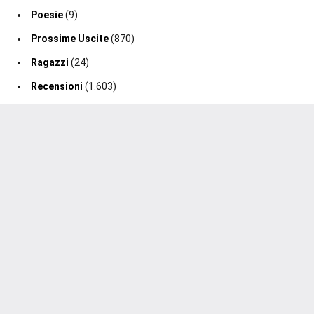
Poesie
(9)
Prossime Uscite
(870)
Ragazzi
(24)
Recensioni
(1.603)
Regency Romance
(47)
Romance
(160)
Romance Fantasy
(19)
Romance Storico
(128)
Romance Suspense
(64)
Segnalazione Uscita
(0)
Segnalazioni
(188)
Sport Romance
(98)
Thriller
(75)