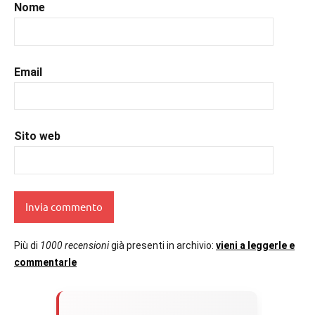
#recensionilibri
,
Nome
#romance
,
#romantic
,
#romanzorosa
,
#uncuoretrailibri
Email
Sito web
Più di
1000 recensioni
già presenti in archivio:
vieni a leggerle e
commentarle