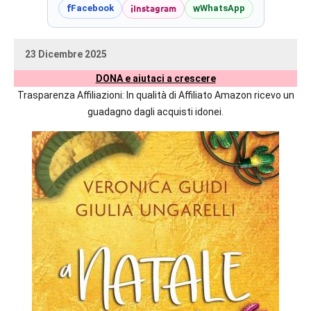
prossime
i
Instagram
f
w
Facebook
WhatsApp
uscite
editoriali
23 Dicembre 2025
delle
uctil_user
Nessun
maggiori
DONA e aiutaci a crescere
commento
autrici
Trasparenza Affiliazioni: In qualità di Affiliato Amazon ricevo un
italiane
guadagno dagli acquisti idonei.
e
straniere.