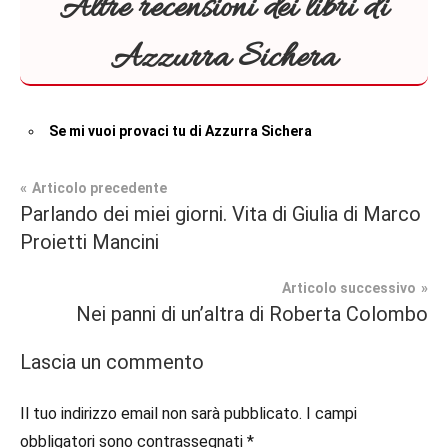
Altre recensioni dei libri di
Azzurra Sichera
Se mi vuoi provaci tu di Azzurra Sichera
Navigazione
Articolo precedente
Tag
Parlando dei miei giorni. Vita di Giulia di Marco
Contemporary
#blog
,
articoli
Proietti Mancini
Romance
#blogger
,
#bloggerlife
,
Articolo successivo
In
#book
,
Nei panni di un’altra di Roberta Colombo
secondo
#booklover
,
piano
#consigliodilettura
,
Lascia un commento
#ebook
,
Recensioni
#inlibreria
,
Il tuo indirizzo email non sarà pubblicato.
I campi
#inspiration
,
obbligatori sono contrassegnati
*