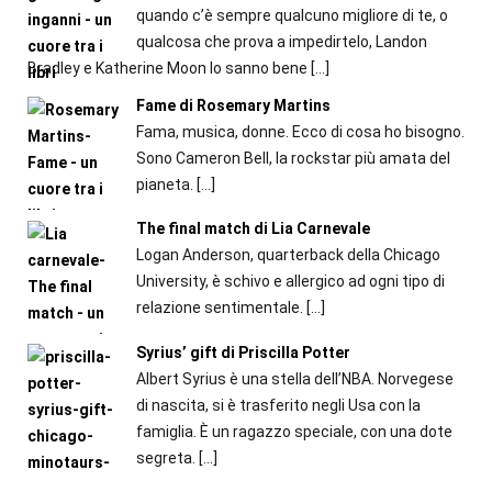
quando c’è sempre qualcuno migliore di te, o
qualcosa che prova a impedirtelo, Landon
Bradley e Katherine Moon lo sanno bene
[…]
Fame di Rosemary Martins
Fama, musica, donne. Ecco di cosa ho bisogno.
Sono Cameron Bell, la rockstar più amata del
pianeta.
[…]
The final match di Lia Carnevale
Logan Anderson, quarterback della Chicago
University, è schivo e allergico ad ogni tipo di
relazione sentimentale.
[…]
Syrius’ gift di Priscilla Potter
Albert Syrius è una stella dell’NBA. Norvegese
di nascita, si è trasferito negli Usa con la
famiglia. È un ragazzo speciale, con una dote
segreta.
[…]