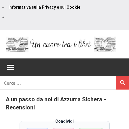
Informativa sulla Privacy e sui Cookie
Vai
al
contenuto
Un
blog
di
Cuore
romanzi
romance
Tra
Ricerca
e
Cerc
per:
I
non
solo.
A un passo da noi di Azzurra Sichera -
Libri
Recensioni,
Recensioni
anteprime,
cover
Condividi
reveal,