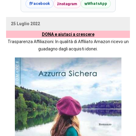
prossime
i
Instagram
f
w
Facebook
WhatsApp
uscite
editoriali
25 Luglio 2022
delle
uctil_user
Nessun
maggiori
DONA e aiutaci a crescere
commento
autrici
Trasparenza Affiliazioni: In qualità di Affiliato Amazon ricevo un
italiane
guadagno dagli acquisti idonei.
e
straniere.