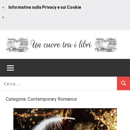
Informativa sulla Privacy e sui Cookie
Vai
al
contenuto
Un
blog
di
Cuore
romanzi
romance
Tra
Ricerca
e
Cerc
per:
I
non
solo.
Categoria:
Contemporary Romance
Libri
Recensioni,
anteprime,
cover
reveal,