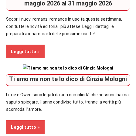
Contemporary
maggio 2026 al 31 maggio 2026
Romance
Scopri i nuovi romanzi romance in uscita questa settimana,
In
con tutte le novità editoriali più attese. Leggi i dettagli e
secondo
preparati a innamorarti delle prossime uscite!
piano
Leggi tutto
Contemporary
Ti amo ma non te lo dico di Cinzia Mologni
Romance
Prossime
Lexie e Owen sono legati da una complicità che nessuno ha mai
Uscite
saputo spiegare. Hanno condiviso tutto, tranne la verità più
scomoda: l’amore.
Leggi tutto