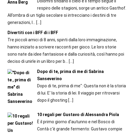
Dolomiti sfidano il cielo e il tempo segue il
respiro delle stagioni, sorge un antico Gasthof.
All’ombra di un tiglio secolare si intrecciano i destini di tre
generazioni, l...
[…]
Divertiti con i BFF di i BFF
Tre piccoli amici di 8 anni, spinti dalla loro immaginazione,
hanno iniziato a scrivere racconti per gioco. Le loro storie
sono nate da idee fantasiose e dalla curiosità, così hanno poi
deciso di unirle in un libro per b...
[…]
Dopo di te, prima di me di Sabrina
Sanseverino
Dopo di te, prima di me": Questa non è la storia
di lui. E' la storia di lei. Il viaggio per ritrovarsi
dopo il ghosting
[…]
10 regali per Gustavo di Alessandra Piola
È il primo giorno d'autunno e nel Bosco di
Contà c'è grande fermento: Gustavo compie