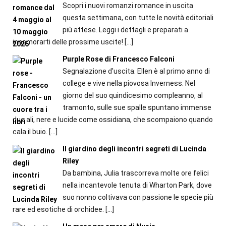
Scopri i nuovi romanzi romance in uscita
questa settimana, con tutte le novità editoriali
più attese. Leggi i dettagli e preparati a
innamorarti delle prossime uscite!
[…]
Purple Rose di Francesco Falconi
Segnalazione d'uscita. Ellen è al primo anno di
college e vive nella piovosa Inverness. Nel
giorno del suo quindicesimo compleanno, al
tramonto, sulle sue spalle spuntano immense
due ali, nere e lucide come ossidiana, che scompaiono quando
cala il buio.
[…]
Il giardino degli incontri segreti di Lucinda
Riley
Da bambina, Julia trascorreva molte ore felici
nella incantevole tenuta di Wharton Park, dove
suo nonno coltivava con passione le specie più
rare ed esotiche di orchidee.
[…]