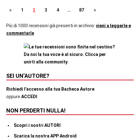
Paginazione
Articolo
Articolo
«
1
2
3
4
…
87
»
Recensioni
precedente
successivo
degli
Più di
1000 recensioni
già presenti in archivio:
vieni a leggerle e
Contemporary
commentarle
Romance
articoli
In
secondo
piano
SEI UN’AUTORE?
Richiedi l'accesso alla tua Bacheca Autore
oppure
ACCEDI
NON PERDERTI NULLA!
Scopri i nostri AUTORI
Scarica la nostra APP Android