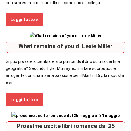
non si presenta nel suo ufficio come nuovo collega.
Leggi tutto
Recensioni
What remains of you di Lexie Miller
Contemporary
Romance
Si può provare a cambiare vita puntando il dito su una cartina
geografica? Secondo Tyler Murray, ex militare scorbutico e
In
arrogante con una insana passione per il Martini Dry, la risposta
secondo
è sì
piano
Leggi tutto
Recensioni
Prossime uscite libri romance dal 25