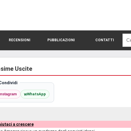
Rice
RECENSIONI
PUBBLICAZIONI
CONTATTI
per:
ossime Uscite
Condividi
w
Instagram
WhatsApp
iutaci a crescere