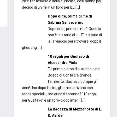
idee fantasiose e dalla curiosità, così hanno poi
deciso di unirle in un libro per b...
[…]
Dopo di te, prima di me di
Sabrina Sanseverino
Dopo di te, prima di me": Questa
non è la storia di lui. E' la storia di
lei. Il viaggio per ritrovarsi dopo il
ghosting
[…]
10 regali per Gustavo di
Alessandra Piola
È il primo giorno d'autunno e nel
Bosco di Contà c'è grande
fermento: Gustavo compie gli
anni! Uno dopo l'altro, gli amici arrivano con
regali speciali... ma quanti saranno? "10 regali
per Gustavo" è un libro-gioco inter...
[…]
La Ragazza di Mezzanotte di L.
K. Aerden