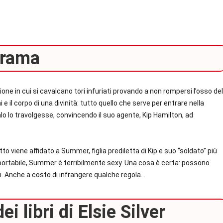
rama
zione in cui si cavalcano tori infuriati provando a non rompersi l’osso del
 e il corpo di una divinità: tutto quello che serve per entrare nella
o lo travolgesse, convincendo il suo agente, Kip Hamilton, ad
dritto viene affidato a Summer, figlia prediletta di Kip e suo “soldato” più
opportabile, Summer è terribilmente sexy. Una cosa è certa: possono
rsi. Anche a costo di infrangere qualche regola…
i libri di Elsie Silver