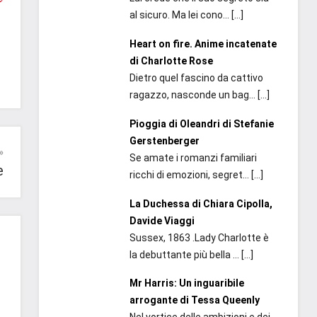
al sicuro. Ma lei cono...
[…]
Heart on fire. Anime incatenate
di Charlotte Rose
Dietro quel fascino da cattivo
ragazzo, nasconde un bag...
[…]
Pioggia di Oleandri di Stefanie
Gerstenberger
Se amate i romanzi familiari
e
ricchi di emozioni, segret...
[…]
La Duchessa di Chiara Cipolla,
Davide Viaggi
Sussex, 1863 .Lady Charlotte è
la debuttante più bella ...
[…]
Mr Harris: Un inguaribile
arrogante di Tessa Queenly