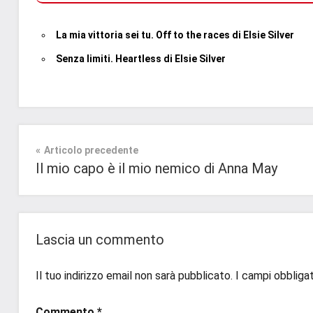
La mia vittoria sei tu. Off to the races di Elsie Silver
Senza limiti. Heartless di Elsie Silver
Tag
Contemporary
#blog
,
Romance
Navigazione
Articolo precedente
#blogger
,
Il mio capo è il mio nemico di Anna May
#bloggerlife
,
Prossime
articoli
#book
,
Uscite
#booklover
,
#consigliodilettura
,
Lascia un commento
#ebook
,
#inlibreria
,
Il tuo indirizzo email non sarà pubblicato.
I campi obbliga
#inspiration
,
#instalibri
,
Commento
*