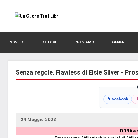
Vai
al
contenuto
blog
Un
di
romanzi
Cuore
NOVITA’
AUTORI
CHI SIAMO
GENERI
romance
e
Tra
non
solo.
Senza regole. Flawless di Elsie Silver - Pr
I
Recensioni,
anteprime,
Libri
cover
f
i
Facebook
reveal,
prossime
uscite
24 Maggio 2023
uctil_user
Nessun
editoriali
DONA e a
commento
delle