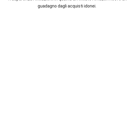
italiane
guadagno dagli acquisti idonei.
e
straniere.