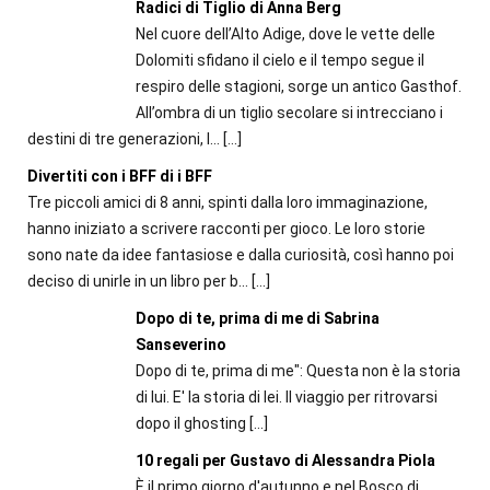
Radici di Tiglio di Anna Berg
Nel cuore dell’Alto Adige, dove le vette delle
Dolomiti sfidano il cielo e il tempo segue il
respiro delle stagioni, sorge un antico Gasthof.
All’ombra di un tiglio secolare si intrecciano i
destini di tre generazioni, l...
[…]
Divertiti con i BFF di i BFF
Tre piccoli amici di 8 anni, spinti dalla loro immaginazione,
hanno iniziato a scrivere racconti per gioco. Le loro storie
sono nate da idee fantasiose e dalla curiosità, così hanno poi
deciso di unirle in un libro per b...
[…]
Dopo di te, prima di me di Sabrina
Sanseverino
Dopo di te, prima di me": Questa non è la storia
di lui. E' la storia di lei. Il viaggio per ritrovarsi
dopo il ghosting
[…]
10 regali per Gustavo di Alessandra Piola
È il primo giorno d'autunno e nel Bosco di