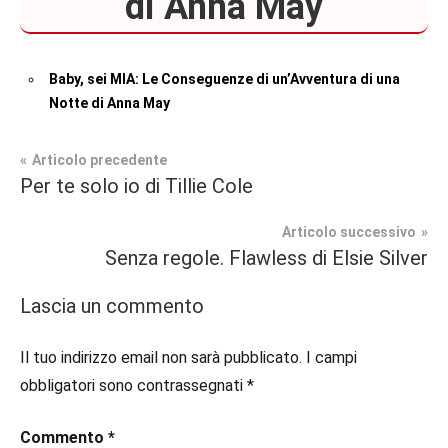
di Anna May
Baby, sei MIA: Le Conseguenze di un’Avventura di una
Notte di Anna May
Navigazione
Articolo precedente
Tag
Per te solo io di Tillie Cole
Contemporary
#blog
,
articoli
Romance
#blogger
,
Articolo successivo
#bloggerlife
,
Senza regole. Flawless di Elsie Silver
Prossime
#book
,
Uscite
#booklover
,
Lascia un commento
#consigliodilettura
,
#ebook
,
Il tuo indirizzo email non sarà pubblicato.
I campi
#inlibreria
,
obbligatori sono contrassegnati
*
#inspiration
,
#instalibri
,
Commento
*
#ioleggo
,