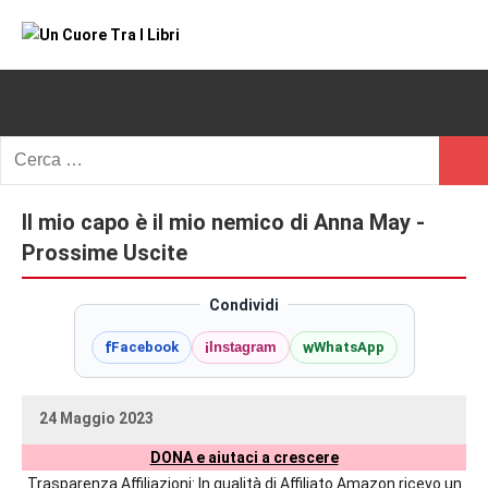
Vai
al
Un
blog
contenuto
di
Cuore
romanzi
romance
Tra
Ricerca
e
Cerc
per:
I
non
solo.
Il mio capo è il mio nemico di Anna May -
Libri
Recensioni,
Prossime Uscite
anteprime,
cover
Condividi
reveal,
f
i
w
Facebook
Instagram
WhatsApp
prossime
uscite
editoriali
24 Maggio 2023
delle
uctil_user
Nessun
maggiori
DONA e aiutaci a crescere
commento
autrici
Trasparenza Affiliazioni: In qualità di Affiliato Amazon ricevo un