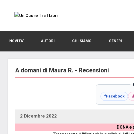
Vai
al
contenuto
blog
Un
di
romanzi
Cuore
NOVITA’
AUTORI
CHI SIAMO
GENERI
romance
e
Tra
non
solo.
A domani di Maura R. - Recensioni
I
Recensioni,
anteprime,
Libri
cover
f
i
Facebook
reveal,
prossime
uscite
2 Dicembre 2022
uctil_user
Nessun
editoriali
DONA e a
commento
delle