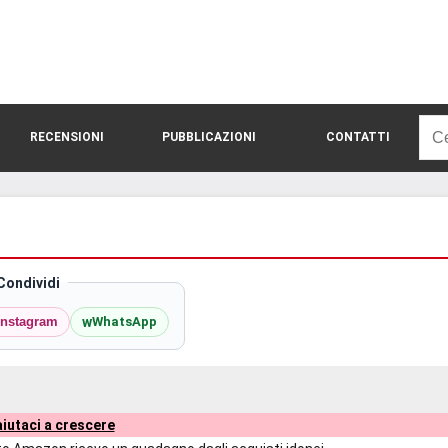
Rice
RECENSIONI
PUBBLICAZIONI
CONTATTI
per:
Condividi
w
Instagram
WhatsApp
iutaci a crescere