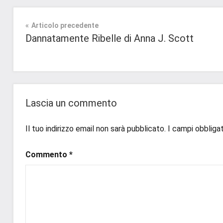
Tag
Contemporary
#blog
,
Romance
Navigazione
Articolo precedente
#blogger
,
Dannatamente Ribelle di Anna J. Scott
#bloggerlife
,
In
articoli
#book
,
secondo
#booklover
,
piano
#consigliodilettura
,
#ebook
,
Recensioni
Lascia un commento
#inlibreria
,
#inspiration
,
Il tuo indirizzo email non sarà pubblicato.
I campi obbliga
#instalibri
,
#ioleggo
,
Commento
*
#italianblogger
,
#kindle
,
#leggerechepassione
,
#leggerelibri
,
#leggerepervivere
,
#leggeresempre
,