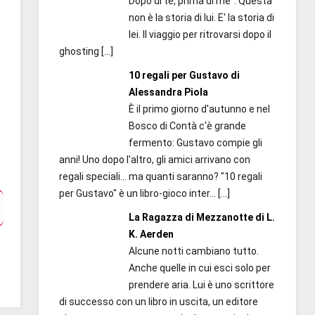
Dopo di te, prima di me": Questa
non è la storia di lui. E' la storia di
lei. Il viaggio per ritrovarsi dopo il
ghosting
[…]
10 regali per Gustavo di
Alessandra Piola
È il primo giorno d'autunno e nel
Bosco di Contà c'è grande
fermento: Gustavo compie gli
anni! Uno dopo l'altro, gli amici arrivano con
regali speciali... ma quanti saranno? "10 regali
per Gustavo" è un libro-gioco inter...
[…]
La Ragazza di Mezzanotte di L.
K. Aerden
Alcune notti cambiano tutto.
Anche quelle in cui esci solo per
prendere aria. Lui è uno scrittore
di successo con un libro in uscita, un editore