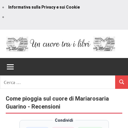
Informativa sulla Privacy e sui Cookie
Vai
al
contenuto
Un
blog
di
Cuore
romanzi
romance
Tra
Ricerca
e
Cerc
per:
I
non
solo.
Come pioggia sul cuore di Mariarosaria
Libri
Recensioni,
Guarino - Recensioni
anteprime,
cover
Condividi
reveal,