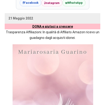
prossime
i
Instagram
f
w
Facebook
WhatsApp
uscite
editoriali
21 Maggio 2022
delle
uctil_user
Nessun
maggiori
DONA e aiutaci a crescere
commento
autrici
Trasparenza Affiliazioni: In qualità di Affiliato Amazon ricevo un
italiane
guadagno dagli acquisti idonei.
e
straniere.