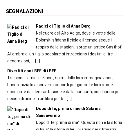
SEGNALAZIONI
Radici di Tiglio di Anna Berg
Nel cuore dell’Alto Adige, dove le vette delle
Dolomiti sfidano il cielo e il tempo segue il
respiro delle stagioni, sorge un antico Gasthof.
All’ombra di un tiglio secolare si intrecciano i destini di tre
generazioni, l...
[…]
Divertiti con i BFF di i BFF
Tre piccoli amici di 8 anni, spinti dalla loro immaginazione,
hanno iniziato a scrivere racconti per gioco. Le loro storie
sono nate da idee fantasiose e dalla curiosità, così hanno poi
deciso di unirle in un libro per b...
[…]
Dopo di te, prima di me di Sabrina
Sanseverino
Dopo di te, prima di me": Questa non è la storia
di lui. E' la storia di lei. Il viaggio per ritrovarsi