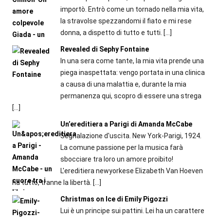
importò. Entrò come un tornado nella mia vita,
la stravolse spezzandomi il fiato e mi rese
donna, a dispetto di tutto e tutti.
[…]
Revealed di Sephy Fontaine
In una sera come tante, la mia vita prende una
piega inaspettata: vengo portata in una clinica
a causa di una malattia e, durante la mia
permanenza qui, scopro di essere una strega
[…]
Un’ereditiera a Parigi di Amanda McCabe
Segnalazione d'uscita. New York-Parigi, 1924.
La comune passione per la musica farà
sbocciare tra loro un amore proibito!
L'ereditiera newyorkese Elizabeth Van Hoeven
ha tutto, tranne la libertà.
[…]
Christmas on Ice di Emily Pigozzi
Lui è un principe sui pattini. Lei ha un carattere