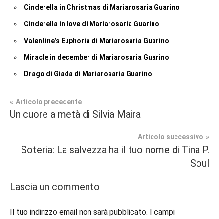
Cinderella in Christmas di Mariarosaria Guarino
Cinderella in love di Mariarosaria Guarino
Valentine’s Euphoria di Mariarosaria Guarino
Miracle in december di Mariarosaria Guarino
Drago di Giada di Mariarosaria Guarino
Navigazione
Articolo precedente
Tag
Un cuore a metà di Silvia Maira
Contemporary
#blog
,
articoli
Romance
#blogger
,
Articolo successivo
#bloggerlife
,
Soteria: La salvezza ha il tuo nome di Tina P.
In
#book
,
Soul
secondo
#booklover
,
piano
#consigliodilettura
,
Lascia un commento
#ebook
,
Recensioni
#inlibreria
,
Il tuo indirizzo email non sarà pubblicato.
I campi
#inspiration
,