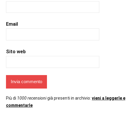
#romance
,
#romantic
,
#romanzorosa
,
#uncuoretrailibri
Email
Sito web
Più di
1000 recensioni
già presenti in archivio:
vieni a leggerle e
commentarle