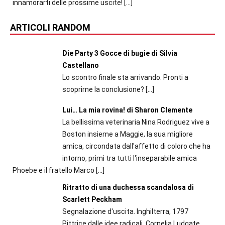
innamorarti delle prossime uscite!
[…]
ARTICOLI RANDOM
Die Party 3 Gocce di bugie di Silvia
Castellano
Lo scontro finale sta arrivando. Pronti a
scoprirne la conclusione?
[…]
Lui… La mia rovina! di Sharon Clemente
La bellissima veterinaria Nina Rodriguez vive a
Boston insieme a Maggie, la sua migliore
amica, circondata dall'affetto di coloro che ha
intorno, primi tra tutti l'inseparabile amica
Phoebe e il fratello Marco
[…]
Ritratto di una duchessa scandalosa di
Scarlett Peckham
Segnalazione d'uscita. Inghilterra, 1797
Pittrice dalle idee radicali, Cornelia Ludgate