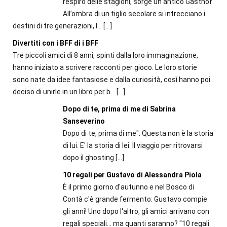
respiro delle stagioni, sorge un antico Gasthof.
All’ombra di un tiglio secolare si intrecciano i
destini di tre generazioni, l...
[…]
Divertiti con i BFF di i BFF
Tre piccoli amici di 8 anni, spinti dalla loro immaginazione,
hanno iniziato a scrivere racconti per gioco. Le loro storie
sono nate da idee fantasiose e dalla curiosità, così hanno poi
deciso di unirle in un libro per b...
[…]
Dopo di te, prima di me di Sabrina
Sanseverino
Dopo di te, prima di me": Questa non è la storia
di lui. E' la storia di lei. Il viaggio per ritrovarsi
dopo il ghosting
[…]
10 regali per Gustavo di Alessandra Piola
È il primo giorno d'autunno e nel Bosco di
Contà c'è grande fermento: Gustavo compie
gli anni! Uno dopo l'altro, gli amici arrivano con
regali speciali... ma quanti saranno? "10 regali