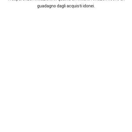
italiane
guadagno dagli acquisti idonei.
e
straniere.