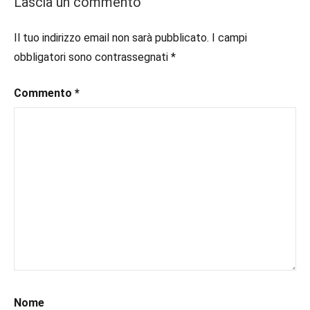
Lascia un commento
#consigliodilettura
,
#ebook
,
Il tuo indirizzo email non sarà pubblicato.
I campi
#inlibreria
,
obbligatori sono contrassegnati
*
#inspiration
,
#instalibri
,
Commento
*
#ioleggo
,
#italianblogger
,
#kindle
,
#leggerechepassione
,
#leggerelibri
,
#leggerepervivere
,
#leggeresempre
,
#leggo
,
#libri
,
#libriconsigli
,
#libriromance
,
#prossimeuscite
,
#prossimeuscitelibri
,
Nome