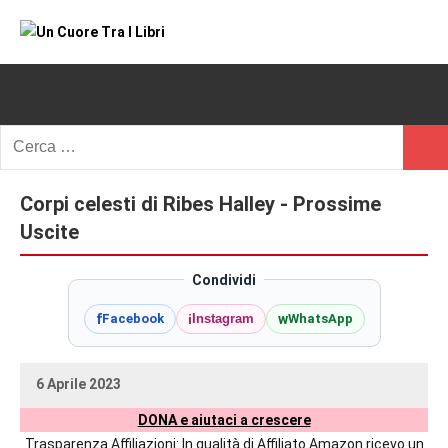
Vai
al
Un
blog
contenuto
di
Cuore
romanzi
romance
Tra
Ricerca
e
Cerc
per:
I
non
solo.
Corpi celesti di Ribes Halley - Prossime
Libri
Recensioni,
Uscite
anteprime,
cover
Condividi
reveal,
f
i
w
Facebook
Instagram
WhatsApp
prossime
uscite
editoriali
6 Aprile 2023
delle
uctil_user
Nessun
maggiori
DONA e aiutaci a crescere
commento
autrici
Trasparenza Affiliazioni: In qualità di Affiliato Amazon ricevo un