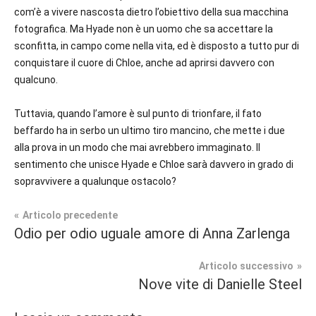
com’è a vivere nascosta dietro l’obiettivo della sua macchina
fotografica. Ma Hyade non è un uomo che sa accettare la
sconfitta, in campo come nella vita, ed è disposto a tutto pur di
conquistare il cuore di Chloe, anche ad aprirsi davvero con
qualcuno.
Tuttavia, quando l’amore è sul punto di trionfare, il fato
beffardo ha in serbo un ultimo tiro mancino, che mette i due
alla prova in un modo che mai avrebbero immaginato. Il
sentimento che unisce Hyade e Chloe sarà davvero in grado di
sopravvivere a qualunque ostacolo?
Navigazione
Articolo precedente
Tag
Odio per odio uguale amore di Anna Zarlenga
Contemporary
#blog
,
articoli
Romance
#blogger
,
Articolo successivo
#bloggerlife
,
Nove vite di Danielle Steel
Prossime
#book
,
Uscite
#booklover
,