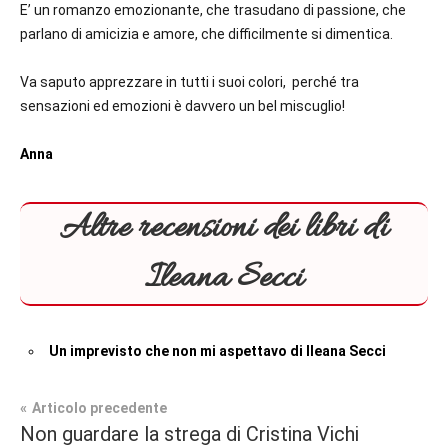
E’ un romanzo emozionante, che trasudano di passione, che
parlano di amicizia e amore, che difficilmente si dimentica.
Va saputo apprezzare in tutti i suoi colori, perché tra
sensazioni ed emozioni è davvero un bel miscuglio!
Anna
Altre recensioni dei libri di
Ileana Secci
Un imprevisto che non mi aspettavo di Ileana Secci
Navigazione
Articolo precedente
Tag
Non guardare la strega di Cristina Vichi
Erotico