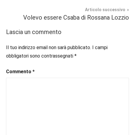
#blog
,
articoli
#blogger
,
Articolo successivo
In
#bloggerlife
,
Volevo essere Csaba di Rossana Lozzio
secondo
#book
,
piano
#booklover
,
Lascia un commento
#consigliodilettura
,
Recensioni
#ebook
,
Il tuo indirizzo email non sarà pubblicato.
I campi
#erotico
,
obbligatori sono contrassegnati
*
#inlibreria
,
#inspiration
,
Commento
*
#instalibri
,
#ioleggo
,
#italianblogger
,
#kindle
,
#leggerechepassione
,
#leggerelibri
,
#leggerepervivere
,
#leggeresempre
,
#leggo
,