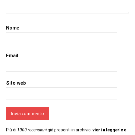
#libri
,
#libriconsigli
,
#recensioni
,
#recensionilibri
,
Nome
#uncuoretrailibri
Email
Sito web
Più di
1000 recensioni
già presenti in archivio:
vieni a leggerle e