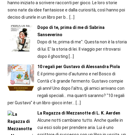
hanno iniziato a scrivere racconti per gioco. Le loro storie
sono nate da idee fantasiose e dalla curiosità, così hanno poi
deciso di unirle in un libro per b...
[…]
Dopo di te, prima di me di Sabrina
Sanseverino
Dopo di te, prima di me": Questa non è la storia
di lui. E' la storia di lei. Il viaggio per ritrovarsi
dopo il ghosting
[…]
10 regali per Gustavo di Alessandra Piola
È il primo giorno d'autunno e nel Bosco di
Contà c'è grande fermento: Gustavo compie
gli anni! Uno dopo l'altro, gli amici arrivano con
regali speciali... ma quanti saranno? "10 regali
per Gustavo" è un libro-gioco inter...
[…]
La Ragazza di Mezzanotte di L. K. Aerden
Alcune notti cambiano tutto. Anche quelle in
cui esci solo per prendere aria. Lui è uno
scrittore di successo con un libro in uscita, un