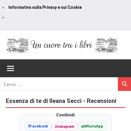
Informativa sulla Privacy e sui Cookie
Vai
al
contenuto
Un
blog
di
Cuore
romanzi
romance
Tra
Ricerca
e
Cerc
per:
I
non
solo.
Essenza di te di Ileana Secci - Recensioni
Libri
Recensioni,
anteprime,
Condividi
cover
i
Instagram
f
w
Facebook
WhatsApp
reveal,