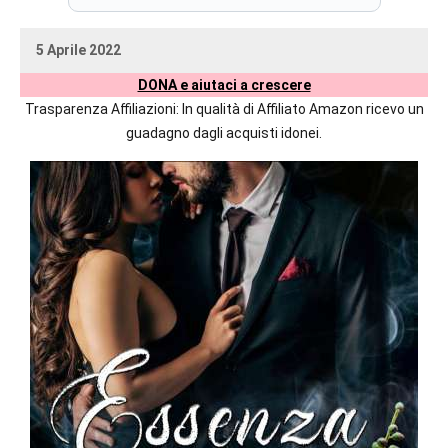
prossime
uscite
5 Aprile 2022
editoriali
uctil_user
Nessun
delle
DONA e aiutaci a crescere
commento
maggiori
Trasparenza Affiliazioni: In qualità di Affiliato Amazon ricevo un
autrici
guadagno dagli acquisti idonei.
italiane
e
straniere.