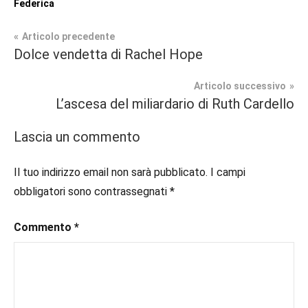
Federica
Navigazione
Articolo precedente
Tag
Dolce vendetta di Rachel Hope
Recensioni
#blog
,
articoli
#blogger
,
Articolo successivo
Fantasy
#bloggerlife
,
L’ascesa del miliardario di Ruth Cardello
#book
,
In
#booklover
,
Lascia un commento
secondo
#consigliodilettura
,
piano
#ebook
,
Il tuo indirizzo email non sarà pubblicato.
I campi
#fantasy
,
obbligatori sono contrassegnati
*
#inlibreria
,
#inspiration
,
Commento
*
#instalibri
,
#ioleggo
,
#italianblogger
,
#kindle
,
#leggerechepassione
,