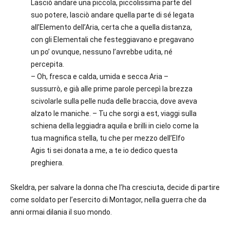
Lasciò andare una piccola, piccolissima parte del
suo potere, lasciò andare quella parte di sé legata
all’Elemento dell’Aria, certa che a quella distanza,
con gli Elementali che festeggiavano e pregavano
un po’ ovunque, nessuno l’avrebbe udita, né
percepita.
– Oh, fresca e calda, umida e secca Aria –
sussurrò, e già alle prime parole percepì la brezza
scivolarle sulla pelle nuda delle braccia, dove aveva
alzato le maniche. – Tu che sorgi a est, viaggi sulla
schiena della leggiadra aquila e brilli in cielo come la
tua magnifica stella, tu che per mezzo dell’Elfo
Agis ti sei donata a me, a te io dedico questa
preghiera.
Skeldra, per salvare la donna che l’ha cresciuta, decide di partire
come soldato per l’esercito di Montagor, nella guerra che da
anni ormai dilania il suo mondo.