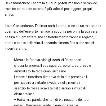
Deve mantenere il segreto sui suoi poteri, ma non è semplice,
mentre combatte cercherà più volte di proteggere i propri
amici.
Il suo Comandante, Tehlmar sarà il primo, oltre ad un misterioso
guerriero dell’esercito nemico, a scoprire per primi la sua vera
natura di Elementare, ma entrambi manterranno il segreto, il
primo a costo della vita, il secondo almeno fino a che non si
incontreranno.
Mentre lo faceva, vide gli occhi di Darcassan
studiarla ancora. Il suo sguardo, colpito, sorpreso e
ammaliato, la fece quasi arrossire.
Le bastò ricordarsi il motivo della sua presenza lì
per riuscire a evitarlo, rivedere nella mente il
silenzio, le fosse scavate nel giardino, il muro di
cinta crollato.
– Hai la mia parola che non dirò a nessuno dei tuoi
poteri… Darcassan esitò, piegando il viso e