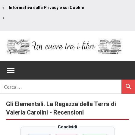
Informativa sulla Privacy e sui Cookie
Vai
al
contenuto
Un
blog
di
Cuore
romanzi
romance
Tra
Ricerca
e
Cerc
per:
I
non
solo.
Gli Elementali. La Ragazza della Terra di
Libri
Recensioni,
Valeria Carolini - Recensioni
anteprime,
cover
Condividi
reveal,