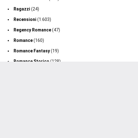
Ragazzi
(24)
Recensioni
(1.603)
Regency Romance
(47)
Romance
(160)
Romance Fantasy
(19)
Romance Storico
(128)
Romance Suspense
(64)
Segnalazione Uscita
(0)
Segnalazioni
(188)
Sport Romance
(98)
Thriller
(75)
2020-2026 Un Cuore Tra I Libri ®. Tutti i diritti sono riservati.