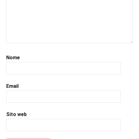
#leggerelibri
,
#leggerepervivere
,
#leggeresempre
,
#leggo
,
#libri
,
#libriconsigli
,
#recensioni
,
#recensionilibri
,
Nome
#uncuoretrailibri
Email
Sito web