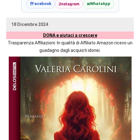
prossime
i
Instagram
f
w
Facebook
WhatsApp
uscite
editoriali
18 Dicembre 2024
delle
uctil_user
Nessun
maggiori
DONA e aiutaci a crescere
commento
autrici
Trasparenza Affiliazioni: In qualità di Affiliato Amazon ricevo un
italiane
guadagno dagli acquisti idonei.
e
straniere.