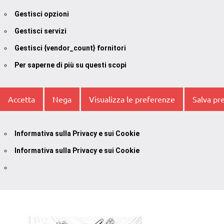
Gestisci opzioni
Gestisci servizi
Gestisci {vendor_count} fornitori
Per saperne di più su questi scopi
Accetta
Nega
Visualizza le preferenze
Salva pr
Informativa sulla Privacy e sui Cookie
Informativa sulla Privacy e sui Cookie
Vai
al
contenuto