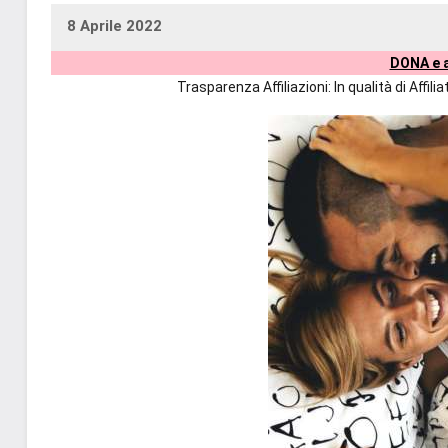
8 Aprile 2022
uctil_user
Nessun
DONA e a
commento
Trasparenza Affiliazioni: In qualità di Affi