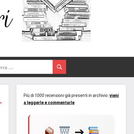
Un
blog
di
Cuore
romanzi
romance
e
Tra
non
rca
solo.
Cerca
I
Recensioni,
anteprime,
Libri
cover
Più di
1000 recensioni
già presenti in archivio:
vieni
reveal,
a leggerle e commentarle
prossime
uscite
editoriali
delle