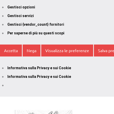
Gestisci opzioni
Gestisci servizi
Gestisci {vendor_count} fornitori
Per saperne di più su questi scopi
Accetta
Nega
Visualizza le preferenze
Salva pr
Informativa sulla Privacy e sui Cookie
Informativa sulla Privacy e sui Cookie
Vai
al
contenuto