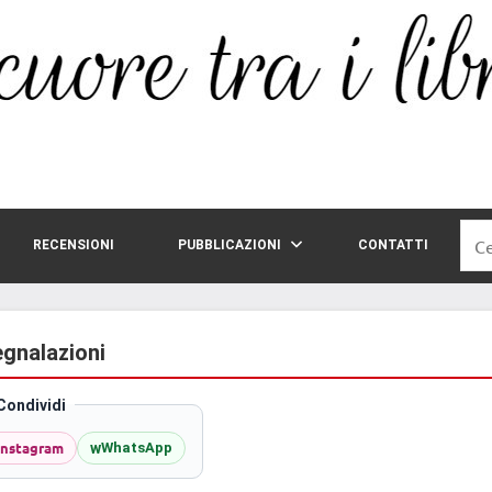
Rice
RECENSIONI
PUBBLICAZIONI
CONTATTI
per:
egnalazioni
Condividi
Instagram
w
WhatsApp