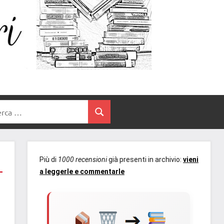
Un
blog
di
Cuore
romanzi
romance
e
Tra
non
rca
solo.
Cerca
I
Recensioni,
anteprime,
Libri
cover
Più di
1000 recensioni
già presenti in archivio:
vieni
reveal,
a leggerle e commentarle
prossime
uscite
editoriali
delle