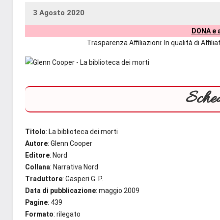
3 Agosto 2020
uctil_user
Nessun
DONA e a
commento
Trasparenza Affiliazioni: In qualità di Affi
Sched
Titolo
: La biblioteca dei morti
Autore
: Glenn Cooper
Editore
: Nord
Collana
: Narrativa Nord
Traduttore
: Gasperi G. P.
Data di pubblicazione
: maggio 2009
Pagine
: 439
Formato
: rilegato