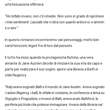
un’infatuazione effimera.
“Ho lottato invano, non c’è rimedio. Non sono in grado di reprimere
i miei sentimenti. Lasciate che vi dica con quanto ardore io vi ammiri
e vi ami.”
In questo romanzo incontreremo vari personaggi, molto ben
caratterizzati, legati fra di loro dal passato.
Il tutto ha inizio quando la protagonista Katrine, una vera
amante di Jane Austen decide di riniziare la sua vita da capo e
parte per realizzare il suo sogno: aprire una libreria a Bath in
stile Regency.
“
Katy aveva sognato Bath e il mondo di Jane Austen. Aveva sognato
i raduni Regency, i balli, le sfilate in costume, le conferenze a tema su
Orgoglio e Pregiudizio, e invece di Bath, aveva avuto Bathford, la
periferia più triste che potesse immaginare. Invece della libreria nel