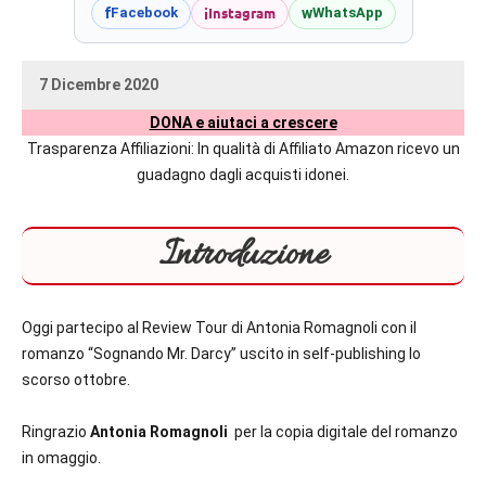
prossime
i
Instagram
f
w
Facebook
WhatsApp
uscite
editoriali
7 Dicembre 2020
delle
uctil_user
Nessun
maggiori
DONA e aiutaci a crescere
commento
autrici
Trasparenza Affiliazioni: In qualità di Affiliato Amazon ricevo un
italiane
guadagno dagli acquisti idonei.
e
straniere.
Introduzione
Oggi partecipo al Review Tour di Antonia Romagnoli con il
romanzo “Sognando Mr. Darcy” uscito in self-publishing lo
scorso ottobre.
Ringrazio
Antonia Romagnoli
per la copia digitale del romanzo
in omaggio.