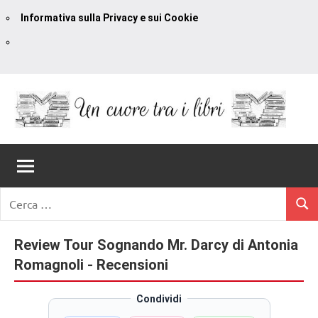
Informativa sulla Privacy e sui Cookie
Vai
al
contenuto
Un
blog
di
Cuore
romanzi
romance
Tra
Ricerca
e
Cerc
per:
I
non
solo.
Review Tour Sognando Mr. Darcy di Antonia
Libri
Recensioni,
Romagnoli - Recensioni
anteprime,
cover
Condividi
reveal,