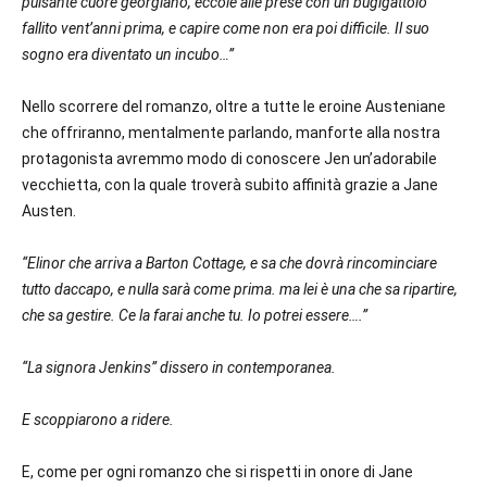
pulsante cuore georgiano, eccole alle prese con un bugigattolo
fallito vent’anni prima, e capire come non era poi difficile. Il suo
sogno era diventato un incubo…”
Nello scorrere del romanzo, oltre a tutte le eroine Austeniane
che offriranno, mentalmente parlando, manforte alla nostra
protagonista avremmo modo di conoscere Jen un’adorabile
vecchietta, con la quale troverà subito affinità grazie a Jane
Austen.
“Elinor che arriva a Barton Cottage, e sa che dovrà rincominciare
tutto daccapo, e nulla sarà come prima. ma lei è una che sa ripartire,
che sa gestire. Ce la farai anche tu. Io potrei essere….”
“La signora Jenkins” dissero in contemporanea.
E scoppiarono a ridere.
E, come per ogni romanzo che si rispetti in onore di Jane