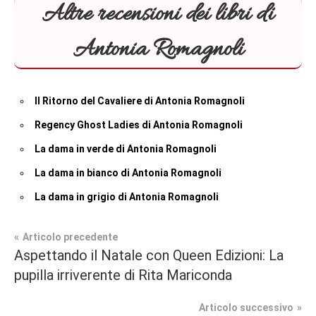
Altre recensioni dei libri di
Antonia Romagnoli
Il Ritorno del Cavaliere di Antonia Romagnoli
Regency Ghost Ladies di Antonia Romagnoli
La dama in verde di Antonia Romagnoli
La dama in bianco di Antonia Romagnoli
La dama in grigio di Antonia Romagnoli
Navigazione
Articolo precedente
Aspettando il Natale con Queen Edizioni: La
Recensioni
articoli
pupilla irriverente di Rita Mariconda
Regency
Articolo successivo
Romance