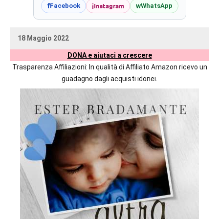
prossime
i
Instagram
f
w
Facebook
WhatsApp
uscite
editoriali
18 Maggio 2022
delle
uctil_user
Nessun
maggiori
DONA e aiutaci a crescere
commento
autrici
Trasparenza Affiliazioni: In qualità di Affiliato Amazon ricevo un
italiane
guadagno dagli acquisti idonei.
e
straniere.