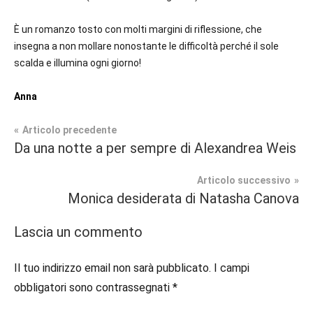
È un romanzo tosto con molti margini di riflessione, che
insegna a non mollare nonostante le difficoltà perché il sole
scalda e illumina ogni giorno!
Anna
Navigazione
Articolo precedente
Tag
Da una notte a per sempre di Alexandrea Weis
Contemporary
#blog
,
articoli
Romance
#blogger
,
Articolo successivo
#bloggerlife
,
Monica desiderata di Natasha Canova
In
#book
,
secondo
#booklover
,
Lascia un commento
piano
#consigliodilettura
,
#ebook
,
Il tuo indirizzo email non sarà pubblicato.
I campi
Recensioni
#inlibreria
,
obbligatori sono contrassegnati
*
#inspiration
,
#instalibri
,