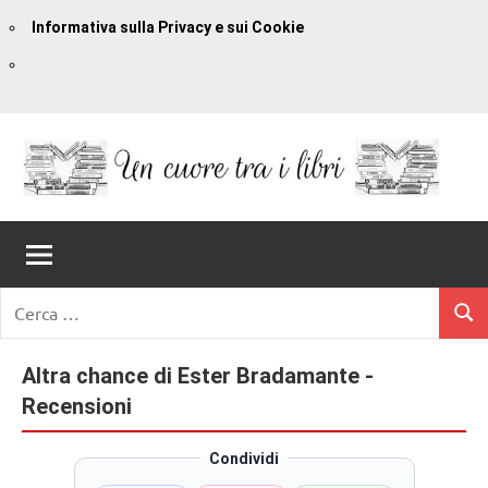
Informativa sulla Privacy e sui Cookie
Vai
al
contenuto
Un
blog
di
Cuore
romanzi
romance
Tra
Ricerca
e
Cerc
per:
I
non
solo.
Altra chance di Ester Bradamante -
Libri
Recensioni,
Recensioni
anteprime,
cover
Condividi
reveal,