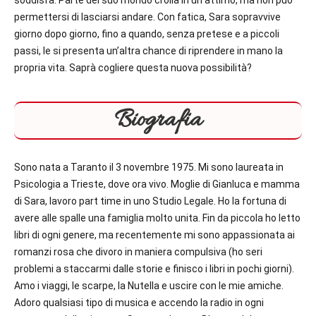
soddisfa. Parte del suo mondo crolla in un attimo, ma non può
permettersi di lasciarsi andare. Con fatica, Sara sopravvive
giorno dopo giorno, fino a quando, senza pretese e a piccoli
passi, le si presenta un’altra chance di riprendere in mano la
propria vita. Saprà cogliere questa nuova possibilità?
Biografia
Sono nata a Taranto il 3 novembre 1975. Mi sono laureata in
Psicologia a Trieste, dove ora vivo. Moglie di Gianluca e mamma
di Sara, lavoro part time in uno Studio Legale. Ho la fortuna di
avere alle spalle una famiglia molto unita. Fin da piccola ho letto
libri di ogni genere, ma recentemente mi sono appassionata ai
romanzi rosa che divoro in maniera compulsiva (ho seri
problemi a staccarmi dalle storie e finisco i libri in pochi giorni).
Amo i viaggi, le scarpe, la Nutella e uscire con le mie amiche.
Adoro qualsiasi tipo di musica e accendo la radio in ogni