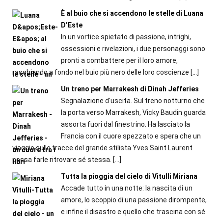
È al buio che si accendono le stelle di Luana
D’Este
In un vortice spietato di passione, intrighi,
ossessioni e rivelazioni, i due personaggi sono
pronti a combattere per il loro amore,
raschiando a fondo nel buio più nero delle loro coscienze
[…]
Un treno per Marrakesh di Dinah Jefferies
Segnalazione d'uscita. Sul treno notturno che
la porta verso Marrakesh, Vicky Baudin guarda
assorta fuori dal finestrino. Ha lasciato la
Francia con il cuore spezzato e spera che un
viaggio sulle tracce del grande stilista Yves Saint Laurent
possa farle ritrovare sé stessa.
[…]
Tutta la pioggia del cielo di Vitulli Miriana
Accade tutto in una notte: la nascita di un
amore, lo scoppio di una passione dirompente,
e infine il disastro e quello che trascina con sé