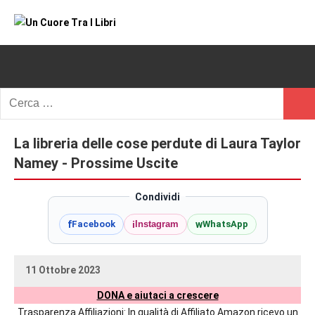
Vai
al
Un
blog
contenuto
di
Cuore
romanzi
romance
Tra
Ricerca
e
Cerc
per:
I
non
solo.
La libreria delle cose perdute di Laura Taylor
Libri
Recensioni,
Namey - Prossime Uscite
anteprime,
cover
Condividi
reveal,
f
i
w
Facebook
Instagram
WhatsApp
prossime
uscite
editoriali
11 Ottobre 2023
delle
uctil_user
Nessun
maggiori
DONA e aiutaci a crescere
commento
autrici
Trasparenza Affiliazioni: In qualità di Affiliato Amazon ricevo un