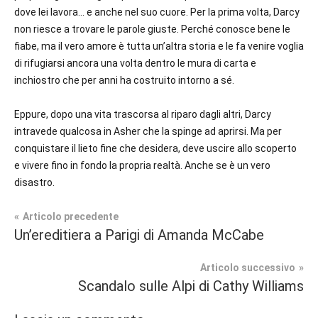
dove lei lavora… e anche nel suo cuore. Per la prima volta, Darcy
non riesce a trovare le parole giuste. Perché conosce bene le
fiabe, ma il vero amore è tutta un’altra storia e le fa venire voglia
di rifugiarsi ancora una volta dentro le mura di carta e
inchiostro che per anni ha costruito intorno a sé.
Eppure, dopo una vita trascorsa al riparo dagli altri, Darcy
intravede qualcosa in Asher che la spinge ad aprirsi. Ma per
conquistare il lieto fine che desidera, deve uscire allo scoperto
e vivere fino in fondo la propria realtà. Anche se è un vero
disastro.
Navigazione
Articolo precedente
Tag
Un’ereditiera a Parigi di Amanda McCabe
Contemporary
#blog
,
articoli
Romance
#blogger
,
Articolo successivo
#bloggerlife
,
Scandalo sulle Alpi di Cathy Williams
Prossime
#book
,
Uscite
#booklover
,