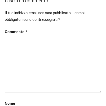
Lascia un commento
#consigliodilettura
,
#ebook
,
Il tuo indirizzo email non sarà pubblicato.
I campi
#inlibreria
,
obbligatori sono contrassegnati
*
#inspiration
,
#instalibri
,
Commento
*
#ioleggo
,
#italianblogger
,
#kindle
,
#leggerechepassione
,
#leggerelibri
,
#leggerepervivere
,
#leggeresempre
,
#leggo
,
#libri
,
#libriconsigli
,
#libriromance
,
#prossimeuscite
,
#prossimeuscitelibri
,
Nome