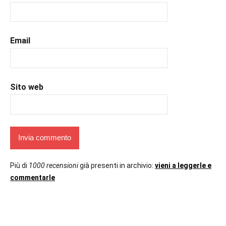
#romance
,
#romantic
,
#romanzorosa
,
#uncuoretrailibri
Email
Sito web
Più di
1000 recensioni
già presenti in archivio:
vieni a leggerle e
commentarle