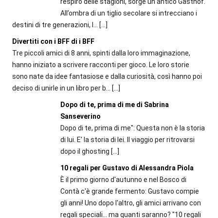
respiro delle stagioni, sorge un antico Gasthof.
All’ombra di un tiglio secolare si intrecciano i
destini di tre generazioni, l...
[…]
Divertiti con i BFF di i BFF
Tre piccoli amici di 8 anni, spinti dalla loro immaginazione,
hanno iniziato a scrivere racconti per gioco. Le loro storie
sono nate da idee fantasiose e dalla curiosità, così hanno poi
deciso di unirle in un libro per b...
[…]
Dopo di te, prima di me di Sabrina
Sanseverino
Dopo di te, prima di me": Questa non è la storia
di lui. E' la storia di lei. Il viaggio per ritrovarsi
dopo il ghosting
[…]
10 regali per Gustavo di Alessandra Piola
È il primo giorno d'autunno e nel Bosco di
Contà c'è grande fermento: Gustavo compie
gli anni! Uno dopo l'altro, gli amici arrivano con
regali speciali... ma quanti saranno? "10 regali