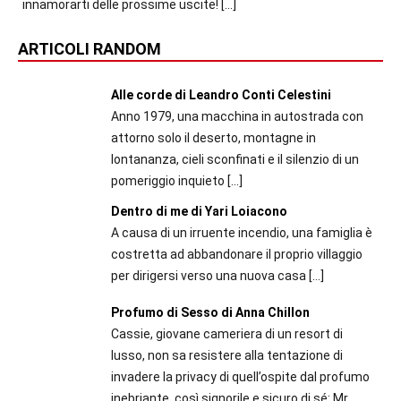
innamorarti delle prossime uscite!
[…]
ARTICOLI RANDOM
Alle corde di Leandro Conti Celestini
Anno 1979, una macchina in autostrada con
attorno solo il deserto, montagne in
lontananza, cieli sconfinati e il silenzio di un
pomeriggio inquieto
[…]
Dentro di me di Yari Loiacono
A causa di un irruente incendio, una famiglia è
costretta ad abbandonare il proprio villaggio
per dirigersi verso una nuova casa
[…]
Profumo di Sesso di Anna Chillon
Cassie, giovane cameriera di un resort di
lusso, non sa resistere alla tentazione di
invadere la privacy di quell’ospite dal profumo
inebriante, così signorile e sicuro di sé: Mr.