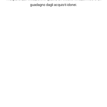
italiane
guadagno dagli acquisti idonei.
e
straniere.