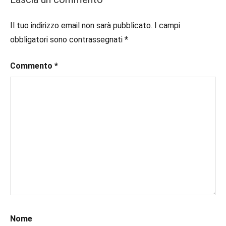
#ebook
,
#inlibreria
,
Il tuo indirizzo email non sarà pubblicato.
I campi
#instalibri
,
obbligatori sono contrassegnati
*
#ioleggo
,
#italianblogger
,
Commento
*
#kindle
,
#leggerechepassione
,
#leggerelibri
,
#leggerepervivere
,
#leggeresempre
,
#leggo
,
#libri
,
#libriconsigliati
,
#libridaleggere
,
#recensioni
,
#recensionilibri
,
#romance
,
#romantic
,
Nome
#romanzorosa
,