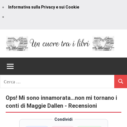
Informativa sulla Privacy e sui Cookie
Vai
al
contenuto
Un
blog
di
Cuore
romanzi
romance
Tra
Ricerca
e
Cerc
per:
I
non
solo.
Ops! Mi sono innamorata…non mi tornano i
Libri
Recensioni,
conti di Maggie Dallen - Recensioni
anteprime,
cover
Condividi
reveal,