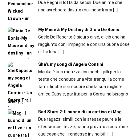
Due Regni in lotta da secoli. Due anime che
non avrebbero dovuto mai incontrarsi
[…]
My Muse & My Destiny di Gioia De Bonis
Gaele De Roberto è sicuro di sé, di ciò che ha
raggiunto con l'impegno e con una buona dose
di fortuna
[…]
She’s my song di Angela Contini
Marika è una ragazza con pochi grilli per la
testa che conduce una vita tranquilla come
tanti, finché non scopre che la sua migliore
amica Cassie, partita per la Corea, ha bisogno
di lei.
[…]
Bad Stars 2: Il buono di un cattivo di Mag
Due ragazzi simili, con le stesse paure e le
stesse incertezze, hanno provato a costruire
qualcosa che li rendesse invincibili.
[…]