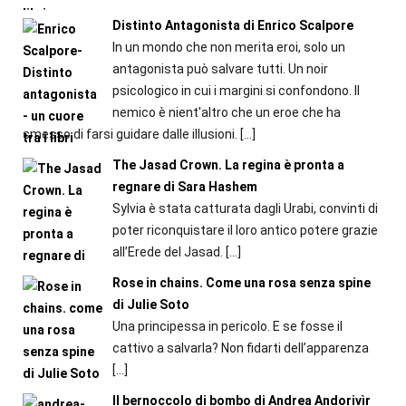
Distinto Antagonista di Enrico Scalpore
In un mondo che non merita eroi, solo un
antagonista può salvare tutti. Un noir
psicologico in cui i margini si confondono. Il
nemico è nient'altro che un eroe che ha
smesso di farsi guidare dalle illusioni.
[…]
The Jasad Crown. La regina è pronta a
regnare di Sara Hashem
Sylvia è stata catturata dagli Urabi, convinti di
poter riconquistare il loro antico potere grazie
all’Erede del Jasad.
[…]
Rose in chains. Come una rosa senza spine
di Julie Soto
Una principessa in pericolo. E se fosse il
cattivo a salvarla? Non fidarti dell’apparenza
[…]
Il bernoccolo di bombo di Andrea Andorivìr