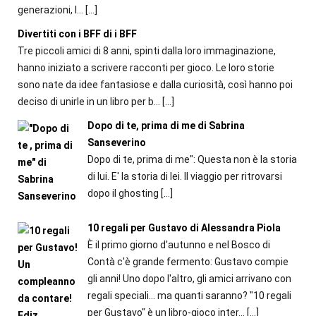
generazioni, l...
[…]
Divertiti con i BFF di i BFF
Tre piccoli amici di 8 anni, spinti dalla loro immaginazione,
hanno iniziato a scrivere racconti per gioco. Le loro storie
sono nate da idee fantasiose e dalla curiosità, così hanno poi
deciso di unirle in un libro per b...
[…]
Dopo di te, prima di me di Sabrina
Sanseverino
Dopo di te, prima di me": Questa non è la storia
di lui. E' la storia di lei. Il viaggio per ritrovarsi
dopo il ghosting
[…]
10 regali per Gustavo di Alessandra Piola
È il primo giorno d'autunno e nel Bosco di
Contà c'è grande fermento: Gustavo compie
gli anni! Uno dopo l'altro, gli amici arrivano con
regali speciali... ma quanti saranno? "10 regali
per Gustavo" è un libro-gioco inter...
[…]