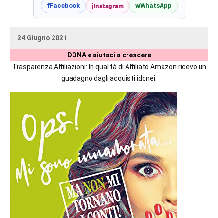
prossime
i
Instagram
f
w
Facebook
WhatsApp
uscite
editoriali
24 Giugno 2021
delle
uctil_user
Nessun
maggiori
DONA e aiutaci a crescere
commento
autrici
Trasparenza Affiliazioni: In qualità di Affiliato Amazon ricevo un
italiane
guadagno dagli acquisti idonei.
e
straniere.