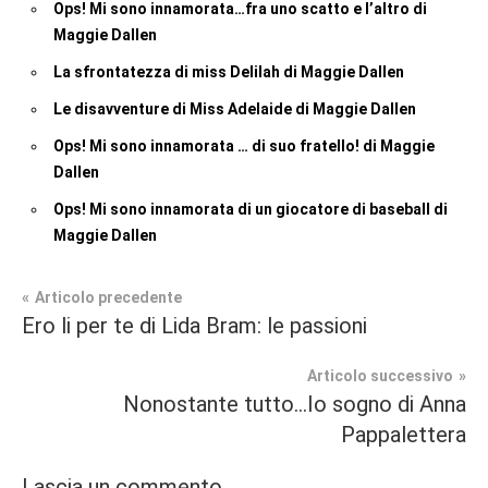
Ops! Mi sono innamorata…fra uno scatto e l’altro di
Maggie Dallen
La sfrontatezza di miss Delilah di Maggie Dallen
Le disavventure di Miss Adelaide di Maggie Dallen
Ops! Mi sono innamorata … di suo fratello! di Maggie
Dallen
Ops! Mi sono innamorata di un giocatore di baseball di
Maggie Dallen
Navigazione
Articolo precedente
Tag
Ero li per te di Lida Bram: le passioni
Contemporary
#blog
,
articoli
Romance
#blogger
,
Articolo successivo
#bloggerlife
,
Nonostante tutto…Io sogno di Anna
Recensioni
#book
,
Pappalettera
#booklover
,
#consigliodilettura
,
Lascia un commento