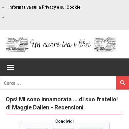
Informativa sulla Privacy e sui Cookie
Vai
al
contenuto
Un
blog
di
Cuore
romanzi
romance
Tra
Ricerca
e
Cerc
per:
I
non
solo.
Ops! Mi sono innamorata … di suo fratello!
Libri
Recensioni,
di Maggie Dallen - Recensioni
anteprime,
cover
Condividi
reveal,