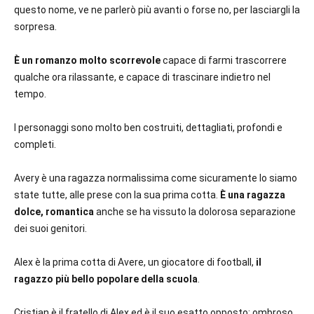
questo nome, ve ne parlerò più avanti o forse no, per lasciargli la
sorpresa.
È un romanzo molto scorrevole
capace di farmi trascorrere
qualche ora rilassante, e capace di trascinare indietro nel
tempo.
I personaggi sono molto ben costruiti, dettagliati, profondi e
completi.
Avery è una ragazza normalissima come sicuramente lo siamo
state tutte, alle prese con la sua prima cotta.
È una ragazza
dolce, romantica
anche se ha vissuto la dolorosa separazione
dei suoi genitori.
Alex è la prima cotta di Avere, un giocatore di football,
il
ragazzo più bello popolare della scuola
.
Cristian è il fratello di Alex ed è il suo esatto opposto: ombroso,