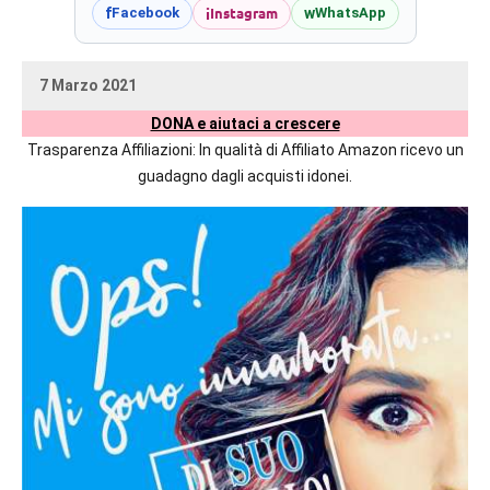
prossime
i
Instagram
f
w
Facebook
WhatsApp
uscite
editoriali
7 Marzo 2021
delle
uctil_user
Nessun
maggiori
DONA e aiutaci a crescere
commento
autrici
Trasparenza Affiliazioni: In qualità di Affiliato Amazon ricevo un
italiane
guadagno dagli acquisti idonei.
e
straniere.