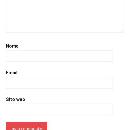
#leggo
,
#libri
,
#libriconsigliati
,
#libridaleggere
,
#recensionilibri
,
#romance
,
#romantic
,
Nome
#romanzorosa
,
#uncuoretrailibri
Email
Sito web