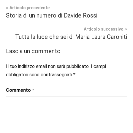
Navigazione
Articolo precedente
Tag
Storia di un numero di Davide Rossi
Contemporary
#blog
,
articoli
Romance
#blogger
,
Articolo successivo
#bloggerlife
,
Tutta la luce che sei di Maria Laura Caroniti
Recensioni
#book
,
#booklover
,
Lascia un commento
#consigliodilettura
,
#ebook
,
Il tuo indirizzo email non sarà pubblicato.
I campi
#inlibreria
,
obbligatori sono contrassegnati
*
#instalibri
,
#ioleggo
,
Commento
*
#italianblogger
,
#kindle
,
#leggerechepassione
,
#leggerelibri
,
#leggerepervivere
,
#leggeresempre
,