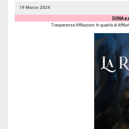
19 Marzo 2024
uctil_user
Nessun
DONA e a
commento
Trasparenza Affiliazioni: In qualità di Affi