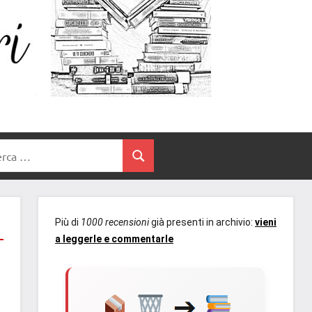
Un
blog
di
Cuore
romanzi
romance
e
Tra
non
rca
solo.
Cerca
I
Recensioni,
anteprime,
Libri
cover
Più di
1000 recensioni
già presenti in archivio:
vieni
reveal,
a leggerle e commentarle
prossime
uscite
editoriali
delle