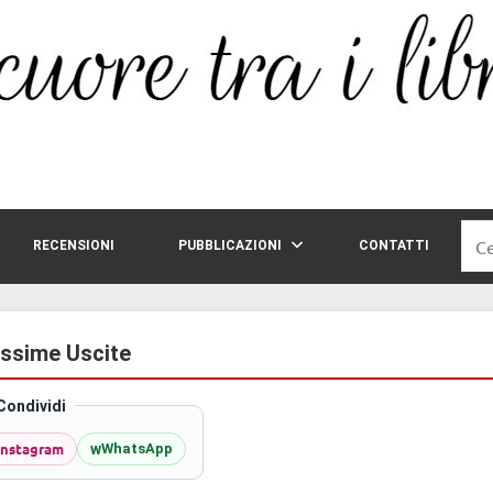
Rice
RECENSIONI
PUBBLICAZIONI
CONTATTI
per:
ossime Uscite
Condividi
Instagram
w
WhatsApp