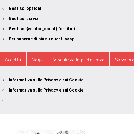
Gestisci opzioni
Gestisci servizi
Gestisci {vendor_count} fornitori
Per saperne di più su questi scopi
Accetta
Nega
Visualizza le preferenze
Salva pr
Informativa sulla Privacy e sui Cookie
Informativa sulla Privacy e sui Cookie
Vai
al
contenuto