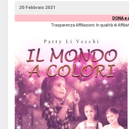
20 Febbraio 2021
uctil_user
Nessun
DONA e a
commento
Trasparenza Affiliazioni: In qualità di Affi