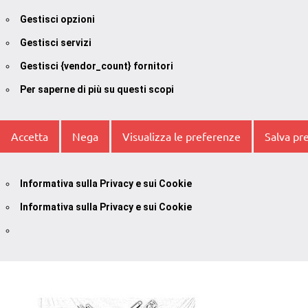
Gestisci opzioni
Gestisci servizi
Gestisci {vendor_count} fornitori
Per saperne di più su questi scopi
Accetta
Nega
Visualizza le preferenze
Salva pr
Informativa sulla Privacy e sui Cookie
Informativa sulla Privacy e sui Cookie
Vai
al
contenuto