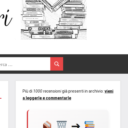
Un
blog
di
Cuore
romanzi
romance
e
Tra
non
rca
solo.
Cerca
I
Recensioni,
anteprime,
Libri
cover
Più di
1000 recensioni
già presenti in archivio:
vieni
reveal,
a leggerle e commentarle
prossime
uscite
editoriali
delle