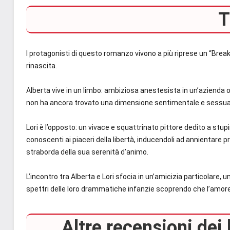
T
I protagonisti di questo romanzo vivono a più riprese un “Break
rinascita.
Alberta vive in un limbo: ambiziosa anestesista in un’azienda
non ha ancora trovato una dimensione sentimentale e sessua
Lori è l’opposto: un vivace e squattrinato pittore dedito a stupi
conoscenti ai piaceri della libertà, inducendoli ad annientare pr
straborda della sua serenità d’animo.
L’incontro tra Alberta e Lori sfocia in un’amicizia particolare,
spettri delle loro drammatiche infanzie scoprendo che l’amor
Altre recensioni dei 