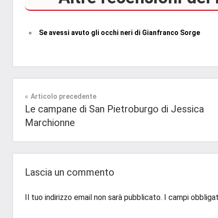
Se avessi avuto gli occhi neri di Gianfranco Sorge
Tag
Narrativa
#blog
,
Navigazione
Articolo precedente
#blogger
,
Segnalazioni
Le campane di San Pietroburgo di Jessica
#bloggerlife
,
articoli
Marchionne
#book
,
#booklover
,
#consigliodilettura
,
#ebook
,
Lascia un commento
#inlibreria
,
#instalibri
,
Il tuo indirizzo email non sarà pubblicato.
I campi obbliga
#ioleggo
,
#italianblogger
,