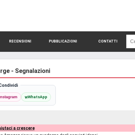
Rice
RECENSIONI
PUBBLICAZIONI
CONTATTI
per:
orge - Segnalazioni
Condividi
w
Instagram
WhatsApp
iutaci a crescere