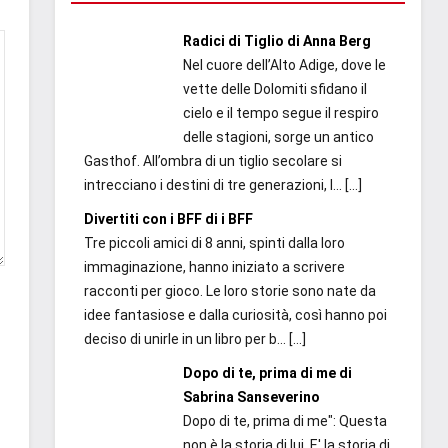
Radici di Tiglio di Anna Berg
Nel cuore dell’Alto Adige, dove le
vette delle Dolomiti sfidano il
cielo e il tempo segue il respiro
delle stagioni, sorge un antico
Gasthof. All’ombra di un tiglio secolare si
intrecciano i destini di tre generazioni, l...
[…]
Divertiti con i BFF di i BFF
Tre piccoli amici di 8 anni, spinti dalla loro
immaginazione, hanno iniziato a scrivere
racconti per gioco. Le loro storie sono nate da
idee fantasiose e dalla curiosità, così hanno poi
deciso di unirle in un libro per b...
[…]
Dopo di te, prima di me di
Sabrina Sanseverino
Dopo di te, prima di me": Questa
non è la storia di lui. E' la storia di