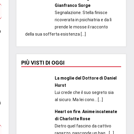
Gianfranco Sorge
Segnalazione. Stella finisce
ricoverata in psichiatria e da lì
prende le mosse il racconto
a
della sua sofferta esistenza
[…]
PIÙ VISTI DI OGGI
La moglie del Dottore di Daniel
Hurst
Lui crede che il suo segreto sia
al sicuro. Ma lei cono...
[…]
i
Heart on fire. Anime incatenate
di Charlotte Rose
Dietro quel fascino da cattivo
ragazzo, nasconde un bag...
[…]