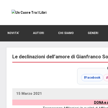
Vai
al
contenuto
blog
Un
di
romanzi
Cuore
NOVITA’
AUTORI
CHI SIAMO
GENERI
romance
e
Tra
non
solo.
Le declinazioni dell’amore di Gianfranco S
I
Recensioni,
anteprime,
Libri
cover
f
i
Facebook
reveal,
prossime
uscite
15 Marzo 2021
uctil_user
Nessun
editoriali
DONA e a
commento
delle