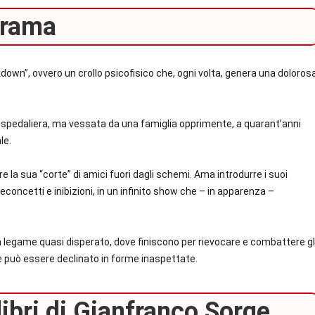
rama
down”, ovvero un crollo psicofisico che, ogni volta, genera una doloros
 ospedaliera, ma vessata da una famiglia opprimente, a quarant’anni
le.
re la sua “corte” di amici fuori dagli schemi. Ama introdurre i suoi
econcetti e inibizioni, in un infinito show che – in apparenza –
 un legame quasi disperato, dove finiscono per rievocare e combattere gl
e può essere declinato in forme inaspettate.
libri di Gianfranco Sorge