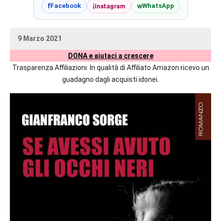
prossime
i
Instagram
f
w
Facebook
WhatsApp
uscite
editoriali
9 Marzo 2021
delle
uctil_user
Nessun
maggiori
DONA e aiutaci a crescere
commento
autrici
Trasparenza Affiliazioni: In qualità di Affiliato Amazon ricevo un
italiane
guadagno dagli acquisti idonei.
e
straniere.