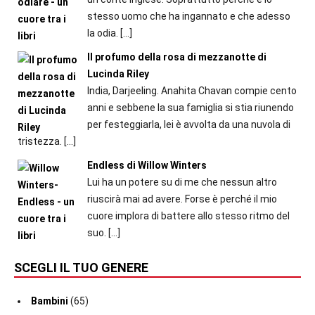
stesso uomo che ha ingannato e che adesso
la odia.
[…]
Il profumo della rosa di mezzanotte di
Lucinda Riley
India, Darjeeling. Anahita Chavan compie cento
anni e sebbene la sua famiglia si stia riunendo
per festeggiarla, lei è avvolta da una nuvola di
tristezza.
[…]
Endless di Willow Winters
Lui ha un potere su di me che nessun altro
riuscirà mai ad avere. Forse è perché il mio
cuore implora di battere allo stesso ritmo del
suo.
[…]
SCEGLI IL TUO GENERE
Bambini
(65)