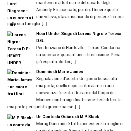
mantenere alto il nome del casato degli
Amberly. E in passato, pur di ottenere quello
che voleva, stava rischiando di perdere l’amore
della sua famiglia.
[…]
Heart Under Siege di Lorena Nigro e Teresa
D.G.
Penitenziario di Huntsville - Texas. Condanna
da scontare: quarant’anni di reclusione. Pena
già espiata: dodici
[…]
Dominic di Marie James
Segnalazione d'uscita. Un giorno bussa alla
mia porta, quello dopo ci ritroviamo in una
convivenza forzata. Ritirarmi dal Corpo dei
Marines non ha significato smettere di fare la
mia parte per questo grande paese.
[…]
Un Conte da Odiare di M.P. Black
Morag Dunn non è fatta per essere la moglie di
un conte inglese. Soprattutto perché è lo