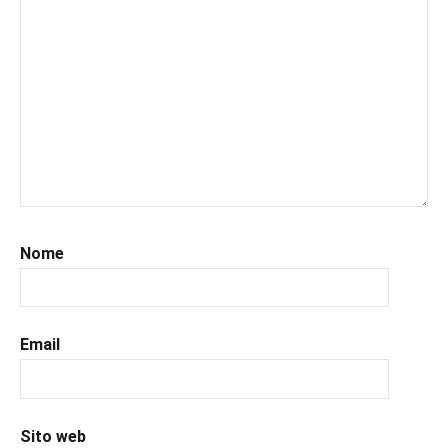
#leggerechepassione
,
#leggerelibri
,
#leggerepervivere
,
#leggeresempre
,
#leggo
,
#libri
,
#libriconsigliati
,
#libridaleggere
,
#uncuoretrailibri
Nome
Email
Sito web