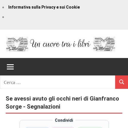
Informativa sulla Privacy e sui Cookie
Vai
al
contenuto
Un
blog
di
Cuore
romanzi
romance
Tra
Ricerca
e
Cerc
per:
I
non
solo.
Se avessi avuto gli occhi neri di Gianfranco
Libri
Recensioni,
Sorge - Segnalazioni
anteprime,
cover
Condividi
reveal,