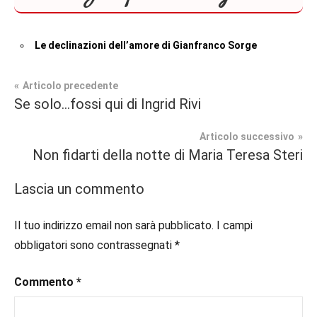
Le declinazioni dell’amore di Gianfranco Sorge
Navigazione
Articolo precedente
Tag
Se solo…fossi qui di Ingrid Rivi
Narrativa
#blog
,
articoli
#blogger
,
Articolo successivo
Segnalazioni
#bloggerlife
,
Non fidarti della notte di Maria Teresa Steri
#book
,
#booklover
,
Lascia un commento
#consigliodilettura
,
#ebook
,
Il tuo indirizzo email non sarà pubblicato.
I campi
#inlibreria
,
obbligatori sono contrassegnati
*
#instalibri
,
#ioleggo
,
Commento
*
#italianblogger
,
#kindle
,