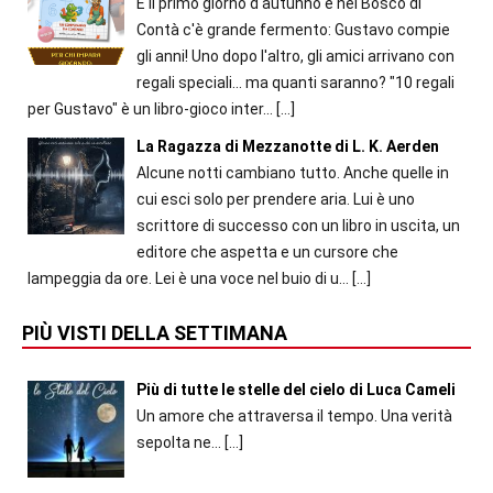
È il primo giorno d'autunno e nel Bosco di
Contà c'è grande fermento: Gustavo compie
gli anni! Uno dopo l'altro, gli amici arrivano con
regali speciali... ma quanti saranno? "10 regali
per Gustavo" è un libro-gioco inter...
[…]
La Ragazza di Mezzanotte di L. K. Aerden
Alcune notti cambiano tutto. Anche quelle in
cui esci solo per prendere aria. Lui è uno
scrittore di successo con un libro in uscita, un
editore che aspetta e un cursore che
lampeggia da ore. Lei è una voce nel buio di u...
[…]
PIÙ VISTI DELLA SETTIMANA
Più di tutte le stelle del cielo di Luca Cameli
Un amore che attraversa il tempo. Una verità
sepolta ne...
[…]