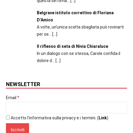
questa settima...
[…]
Belgrave istituto correttivo di Floriana
D’Amico
A volte, un’unica scelta sbagliata può rovinarti
per se...
[…]
Il riflesso di seta di Nivia Chiaraluce
In un dialogo con se stessa, Carole confida il
dolore d...
[…]
NEWSLETTER
*
Email
Accetto l'informativa sulla privacy e i termini. (
Link
)