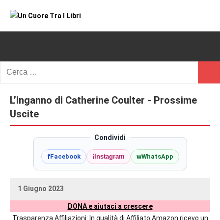
Vai
al
Un
blog
contenuto
di
Cuore
romanzi
romance
Tra
Ricerca
e
Cerc
per:
I
non
solo.
L’inganno di Catherine Coulter - Prossime
Libri
Recensioni,
Uscite
anteprime,
cover
Condividi
reveal,
f
i
w
Facebook
Instagram
WhatsApp
prossime
uscite
editoriali
1 Giugno 2023
delle
uctil_user
Nessun
maggiori
DONA e aiutaci a crescere
commento
autrici
Trasparenza Affiliazioni: In qualità di Affiliato Amazon ricevo un