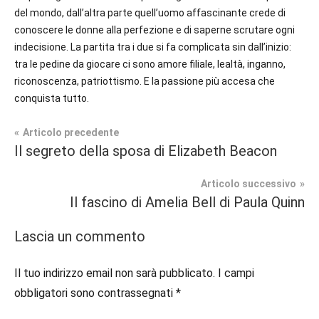
del mondo, dall’altra parte quell’uomo affascinante crede di
conoscere le donne alla perfezione e di saperne scrutare ogni
indecisione. La partita tra i due si fa complicata sin dall’inizio:
tra le pedine da giocare ci sono amore filiale, lealtà, inganno,
riconoscenza, patriottismo. E la passione più accesa che
conquista tutto.
Navigazione
Articolo precedente
Tag
Il segreto della sposa di Elizabeth Beacon
Prossime
#blog
,
articoli
Uscite
#blogger
,
Articolo successivo
#bloggerlife
,
Il fascino di Amelia Bell di Paula Quinn
Romance
#book
,
Storico
#booklover
,
Lascia un commento
#consigliodilettura
,
#ebook
,
Il tuo indirizzo email non sarà pubblicato.
I campi
#historicalromance
,
obbligatori sono contrassegnati
*
#historicalromancebook
,
#inlibreria
,