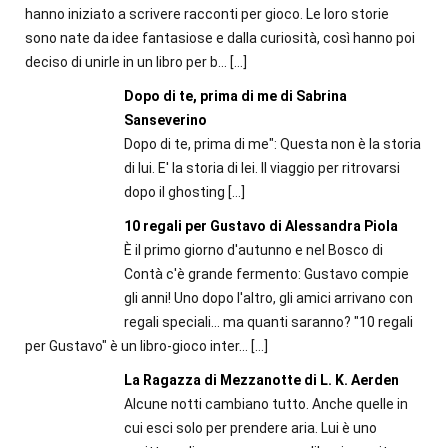
hanno iniziato a scrivere racconti per gioco. Le loro storie
sono nate da idee fantasiose e dalla curiosità, così hanno poi
deciso di unirle in un libro per b...
[…]
Dopo di te, prima di me di Sabrina
Sanseverino
Dopo di te, prima di me": Questa non è la storia
di lui. E' la storia di lei. Il viaggio per ritrovarsi
dopo il ghosting
[…]
10 regali per Gustavo di Alessandra Piola
È il primo giorno d'autunno e nel Bosco di
Contà c'è grande fermento: Gustavo compie
gli anni! Uno dopo l'altro, gli amici arrivano con
regali speciali... ma quanti saranno? "10 regali
per Gustavo" è un libro-gioco inter...
[…]
La Ragazza di Mezzanotte di L. K. Aerden
Alcune notti cambiano tutto. Anche quelle in
cui esci solo per prendere aria. Lui è uno