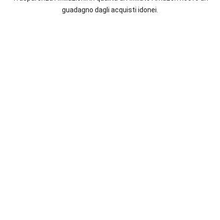
italiane
guadagno dagli acquisti idonei.
e
straniere.