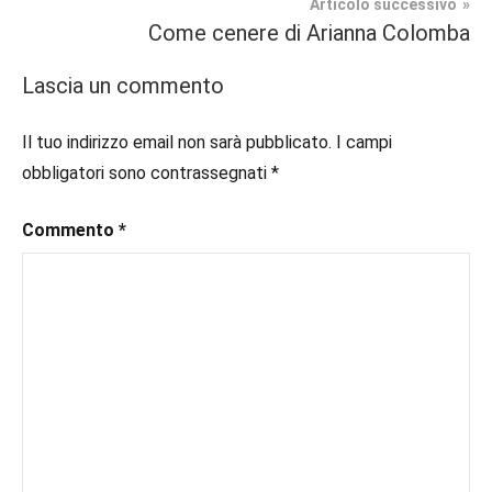
Articolo successivo
In
#book
,
Come cenere di Arianna Colomba
secondo
#booklover
,
piano
#consigliodilettura
,
Lascia un commento
#ebook
,
Recensioni
#inlibreria
,
Il tuo indirizzo email non sarà pubblicato.
I campi
#inspiration
,
obbligatori sono contrassegnati
*
#instalibri
,
#ioleggo
,
Commento
*
#italianblogger
,
#kindle
,
#leggerechepassione
,
#leggerelibri
,
#leggerepervivere
,
#leggeresempre
,
#leggo
,
#libri
,
#libriconsigli
,
#libriromance
,