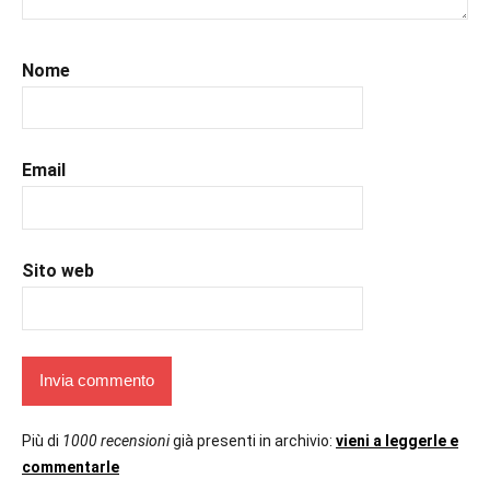
#recensioni
,
#recensionilibri
,
#romance
,
Nome
#romantic
,
#romanzorosa
,
#uncuoretrailibri
Email
Sito web
Più di
1000 recensioni
già presenti in archivio:
vieni a leggerle e
commentarle