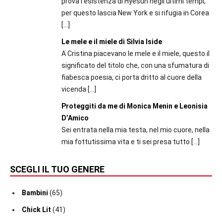
prova l’esistenza di Hyesun negli ultimi tempi,
per questo lascia New York e si rifugia in Corea
[…]
Le mele e il miele di Silvia Iside
A Cristina piacevano le mele e il miele, questo il
significato del titolo che, con una sfumatura di
fiabesca poesia, ci porta dritto al cuore della
vicenda
[…]
Proteggiti da me di Monica Menin e Leonisia
D’Amico
Sei entrata nella mia testa, nel mio cuore, nella
mia fottutissima vita e ti sei presa tutto
[…]
SCEGLI IL TUO GENERE
Bambini
(65)
Chick Lit
(41)