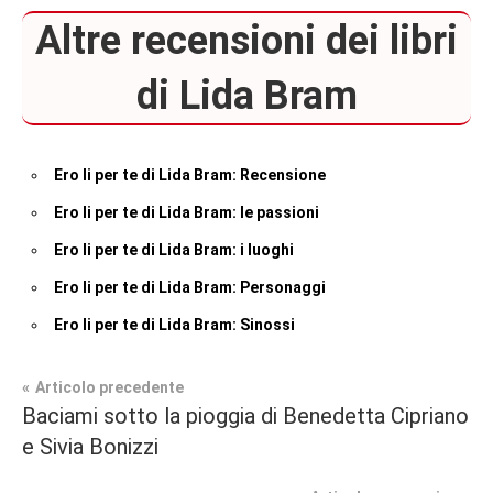
Altre recensioni dei libri
di Lida Bram
Ero li per te di Lida Bram: Recensione
Ero li per te di Lida Bram: le passioni
Ero li per te di Lida Bram: i luoghi
Ero li per te di Lida Bram: Personaggi
Ero li per te di Lida Bram: Sinossi
Navigazione
Articolo precedente
Tag
Baciami sotto la pioggia di Benedetta Cipriano
Contemporary
#blog
,
articoli
e Sivia Bonizzi
Romance
#blogger
,
#bloggerlife
,