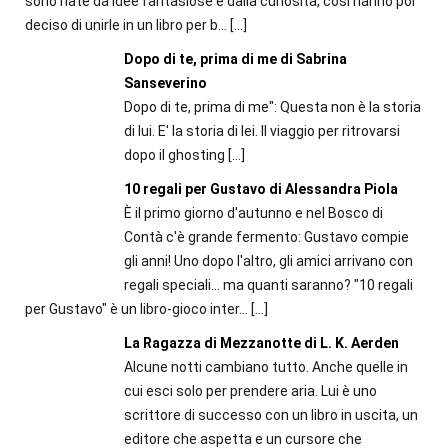
sono nate da idee fantasiose e dalla curiosità, così hanno poi
deciso di unirle in un libro per b...
[…]
Dopo di te, prima di me di Sabrina
Sanseverino
Dopo di te, prima di me": Questa non è la storia
di lui. E' la storia di lei. Il viaggio per ritrovarsi
dopo il ghosting
[…]
10 regali per Gustavo di Alessandra Piola
È il primo giorno d'autunno e nel Bosco di
Contà c'è grande fermento: Gustavo compie
gli anni! Uno dopo l'altro, gli amici arrivano con
regali speciali... ma quanti saranno? "10 regali
per Gustavo" è un libro-gioco inter...
[…]
La Ragazza di Mezzanotte di L. K. Aerden
Alcune notti cambiano tutto. Anche quelle in
cui esci solo per prendere aria. Lui è uno
scrittore di successo con un libro in uscita, un
editore che aspetta e un cursore che