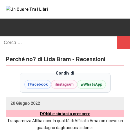
Vai
al
Un
blog
contenuto
di
Cuore
romanzi
romance
Tra
Ricerca
e
Cerc
per:
I
non
solo.
Perché no? di Lida Bram - Recensioni
Libri
Recensioni,
anteprime,
Condividi
cover
f
i
w
Facebook
Instagram
WhatsApp
reveal,
prossime
uscite
20 Giugno 2022
editoriali
uctil_user
Nessun
delle
DONA e aiutaci a crescere
commento
maggiori
Trasparenza Affiliazioni: In qualità di Affiliato Amazon ricevo un
autrici
guadagno dagli acquisti idonei.