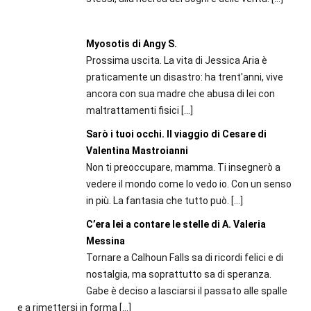
Myosotis di Angy S.
Prossima uscita. La vita di Jessica Aria è
praticamente un disastro: ha trent'anni, vive
ancora con sua madre che abusa di lei con
maltrattamenti fisici
[…]
Sarò i tuoi occhi. Il viaggio di Cesare di
Valentina Mastroianni
Non ti preoccupare, mamma. Ti insegnerò a
vedere il mondo come lo vedo io. Con un senso
in più. La fantasia che tutto può.
[…]
C’era lei a contare le stelle di A. Valeria
Messina
Tornare a Calhoun Falls sa di ricordi felici e di
nostalgia, ma soprattutto sa di speranza.
Gabe è deciso a lasciarsi il passato alle spalle
e a rimettersi in forma
[…]