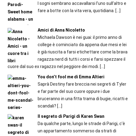
I sogni sembrano accavallarsi l’uno sull’altro e
fare a botte con la vita vera, quotidiana.
[…]
Amici di Anna Nicoletto
Michaela Dawson è nei guai: il primo anno di
college è cominciato da appena due mesi e lei
è già riuscita a farsi etichettare come la brava
ragazza nerd di tutti i corsi e farsi spezzare il
cuore dal suo ex ragazzo nel peggiore dei modi.
[…]
You don’t fool me di Emma Altieri
Saprà Destiny fare breccia nei segreti di Tyler
e far parte del suo cuore oppure i due
bruceranno in una fitta trama di bugie, ricatti e
scandali?
[…]
Il segreto di Parigi di Karen Swan
Da qualche parte, lungo le strade di Parigi, c’è
un appartamento sommerso da strati di