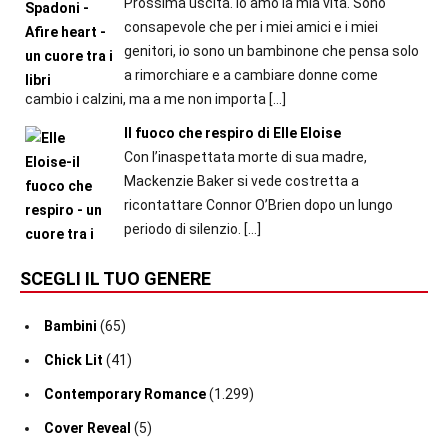
Prossima uscita. Io amo la mia vita. Sono
consapevole che per i miei amici e i miei
genitori, io sono un bambinone che pensa solo
a rimorchiare e a cambiare donne come
cambio i calzini, ma a me non importa
[…]
Il fuoco che respiro di Elle Eloise
Con l’inaspettata morte di sua madre,
Mackenzie Baker si vede costretta a
ricontattare Connor O’Brien dopo un lungo
periodo di silenzio.
[…]
SCEGLI IL TUO GENERE
Bambini
(65)
Chick Lit
(41)
Contemporary Romance
(1.299)
Cover Reveal
(5)