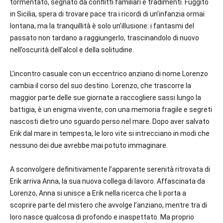
tormentato, segnato da conflitti familiari e tradimenti. Fuggito
in Sicilia, spera di trovare pace tra i ricordi di un’infanzia ormai
lontana, ma la tranquillità è solo un’illusione: i fantasmi del
passato non tardano a raggiungerlo, trascinandolo di nuovo
nell’oscurità dell’alcol e della solitudine.
L’incontro casuale con un eccentrico anziano di nome
Lorenzo
cambia il corso del suo destino. Lorenzo, che trascorre la
maggior parte delle sue giornate a raccogliere sassi lungo la
battigia, è un enigma vivente, con una memoria fragile e segreti
nascosti dietro uno sguardo perso nel mare. Dopo aver salvato
Erik dal mare in tempesta, le loro vite si intrecciano in modi che
nessuno dei due avrebbe mai potuto immaginare.
A sconvolgere definitivamente l’apparente serenità ritrovata di
Erik arriva
Anna
, la sua nuova collega di lavoro. Affascinata da
Lorenzo, Anna si unisce a Erik nella ricerca che li porta a
scoprire parte del
mistero
che avvolge l’anziano, mentre tra di
loro nasce qualcosa di profondo e inaspettato. Ma proprio