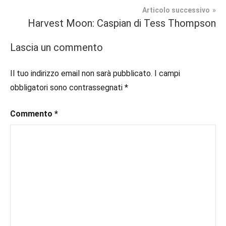
articoli
Romance
#blogger
,
Articolo successivo
#bloggerlife
,
Harvest Moon: Caspian di Tess Thompson
Prossime
#book
,
Uscite
#booklover
,
Lascia un commento
#consigliodilettura
,
#ebook
,
Il tuo indirizzo email non sarà pubblicato.
I campi
#inlibreria
,
obbligatori sono contrassegnati
*
#inspiration
,
#instalibri
,
Commento
*
#ioleggo
,
#italianblogger
,
#kindle
,
#leggerechepassione
,
#leggerelibri
,
#leggerepervivere
,
#leggeresempre
,
#leggo
,
#libri
,