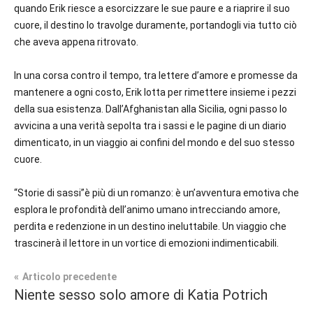
quando Erik riesce a esorcizzare le sue paure e a riaprire il suo
cuore, il
destino
lo travolge duramente, portandogli via tutto ciò
che aveva appena ritrovato.
In una corsa contro il tempo, tra lettere d’amore e promesse da
mantenere a ogni costo, Erik lotta per rimettere insieme i pezzi
della sua esistenza. Dall’Afghanistan alla Sicilia, ogni passo lo
avvicina a una verità sepolta tra i sassi e le pagine di un
diario
dimenticato, in un viaggio ai confini del mondo e del suo stesso
cuore.
“Storie di sassi”
è più di un romanzo: è un’avventura emotiva che
esplora le profondità dell’animo umano intrecciando amore,
perdita e redenzione in un destino ineluttabile. Un viaggio che
trascinerà il lettore in un vortice di emozioni indimenticabili.
Navigazione
Articolo precedente
Tag
Niente sesso solo amore di Katia Potrich
Contemporary
#blog
,