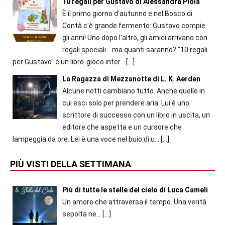
10 regali per Gustavo di Alessandra Piola
È il primo giorno d'autunno e nel Bosco di
Contà c'è grande fermento: Gustavo compie
gli anni! Uno dopo l'altro, gli amici arrivano con
regali speciali... ma quanti saranno? "10 regali
per Gustavo" è un libro-gioco inter...
[…]
La Ragazza di Mezzanotte di L. K. Aerden
Alcune notti cambiano tutto. Anche quelle in
cui esci solo per prendere aria. Lui è uno
scrittore di successo con un libro in uscita, un
editore che aspetta e un cursore che
lampeggia da ore. Lei è una voce nel buio di u...
[…]
PIÙ VISTI DELLA SETTIMANA
Più di tutte le stelle del cielo di Luca Cameli
Un amore che attraversa il tempo. Una verità
sepolta ne...
[…]