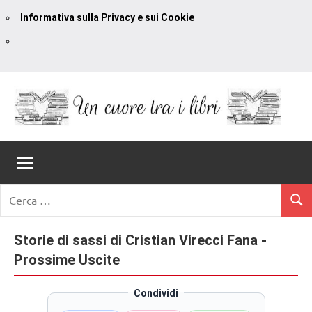
Informativa sulla Privacy e sui Cookie
Vai
al
contenuto
Un
blog
di
Cuore
romanzi
romance
Tra
Ricerca
e
Cerc
per:
I
non
solo.
Storie di sassi di Cristian Virecci Fana -
Libri
Recensioni,
Prossime Uscite
anteprime,
cover
Condividi
reveal,