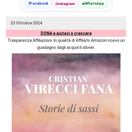
prossime
i
Instagram
f
w
Facebook
WhatsApp
uscite
editoriali
23 Ottobre 2024
delle
uctil_user
Nessun
maggiori
DONA e aiutaci a crescere
commento
autrici
Trasparenza Affiliazioni: In qualità di Affiliato Amazon ricevo un
italiane
guadagno dagli acquisti idonei.
e
straniere.