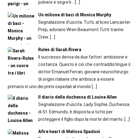
polvere e segreti...
[…]
Un milione di baci di Monica Murphy
Segnalazione d'uscita. Tutti, al liceo Lancaster
Prep, adorano Wren Beaumont.Tutti tranne
Crew.
[…]
Rules di Sarah Rivera
Il successo deriva da due fattori: ambizione e
costanza. Questo è ciò che contraddistingue il
dottor Emanuel Ferrari, giovane neurochirurgo
di origini italiane che ambisce a essere
primario in uno dei primi ospedali al mondo
[…]
Il diario della duchessa di Louise Allen
Segnalazione d'uscita. Lady Sophie, Duchessa
di St. Edmunds, è disposta a tutto per
proteggere il figlio dopo la morte del marito.
[…]
Afire heart di Melissa Spadoni