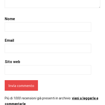
#libriconsigli
,
#libriromance
,
#prossimeuscite
,
#prossimeuscitelibri
,
Nome
#romance
,
#romantic
,
#romanzorosa
,
#uncuoretrailibri
Email
Sito web
Più di
1000 recensioni
già presenti in archivio:
vieni a leggerle e
commentarle