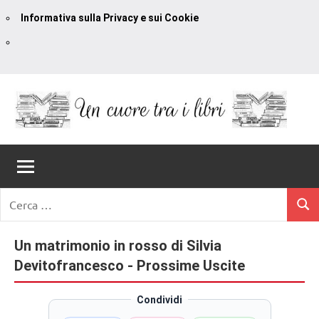
Informativa sulla Privacy e sui Cookie
Vai
al
contenuto
Un
blog
di
Cuore
romanzi
romance
Tra
Ricerca
e
Cerc
per:
I
non
solo.
Un matrimonio in rosso di Silvia
Libri
Recensioni,
Devitofrancesco - Prossime Uscite
anteprime,
cover
Condividi
reveal,