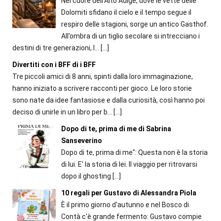
Nel cuore dell’Alto Adige, dove le vette delle
Dolomiti sfidano il cielo e il tempo segue il
respiro delle stagioni, sorge un antico Gasthof.
All’ombra di un tiglio secolare si intrecciano i
destini di tre generazioni, l...
[…]
Divertiti con i BFF di i BFF
Tre piccoli amici di 8 anni, spinti dalla loro immaginazione,
hanno iniziato a scrivere racconti per gioco. Le loro storie
sono nate da idee fantasiose e dalla curiosità, così hanno poi
deciso di unirle in un libro per b...
[…]
Dopo di te, prima di me di Sabrina
Sanseverino
Dopo di te, prima di me": Questa non è la storia
di lui. E' la storia di lei. Il viaggio per ritrovarsi
dopo il ghosting
[…]
10 regali per Gustavo di Alessandra Piola
È il primo giorno d'autunno e nel Bosco di
Contà c'è grande fermento: Gustavo compie