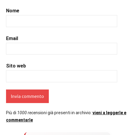
#prossimeuscite
,
#prossimeuscitelibri
,
Nome
#romance
,
#romantic
,
#romanzorosa
,
#uncuoretrailibri
Email
Sito web
Più di
1000 recensioni
già presenti in archivio:
vieni a leggerle e
commentarle