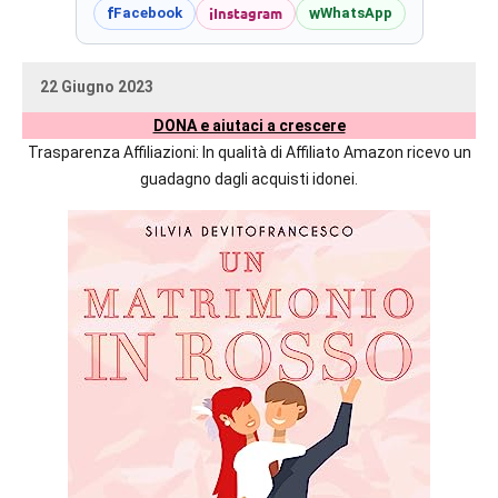
prossime
i
Instagram
f
w
Facebook
WhatsApp
uscite
editoriali
22 Giugno 2023
delle
uctil_user
Nessun
maggiori
DONA e aiutaci a crescere
commento
autrici
Trasparenza Affiliazioni: In qualità di Affiliato Amazon ricevo un
italiane
guadagno dagli acquisti idonei.
e
straniere.