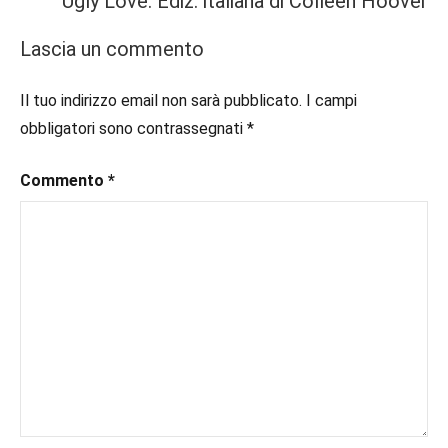
Ugly Love. Ediz. italiana di Colleen Hoover
Prossime
#book
,
Uscite
#booklover
,
Lascia un commento
#consigliodilettura
,
#ebook
,
Il tuo indirizzo email non sarà pubblicato.
I campi
#inlibreria
,
obbligatori sono contrassegnati
*
#inspiration
,
#instalibri
,
Commento
*
#ioleggo
,
#italianblogger
,
#kindle
,
#leggerechepassione
,
#leggerelibri
,
#leggerepervivere
,
#leggeresempre
,
#leggo
,
#libri
,
#libriconsigli
,
#libriromance
,