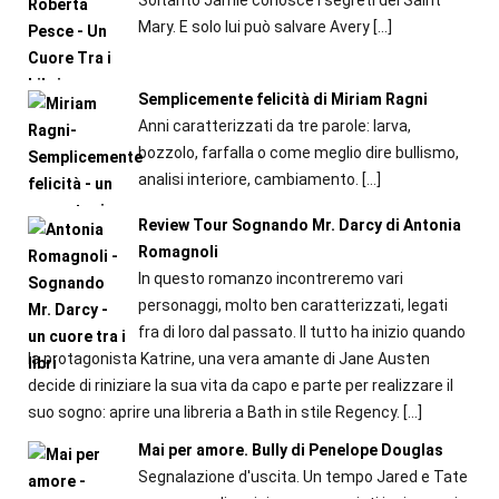
Soltanto Jamie conosce i segreti del Saint
Mary. E solo lui può salvare Avery
[…]
Semplicemente felicità di Miriam Ragni
Anni caratterizzati da tre parole: larva,
bozzolo, farfalla o come meglio dire bullismo,
analisi interiore, cambiamento.
[…]
Review Tour Sognando Mr. Darcy di Antonia
Romagnoli
In questo romanzo incontreremo vari
personaggi, molto ben caratterizzati, legati
fra di loro dal passato. Il tutto ha inizio quando
la protagonista Katrine, una vera amante di Jane Austen
decide di riniziare la sua vita da capo e parte per realizzare il
suo sogno: aprire una libreria a Bath in stile Regency.
[…]
Mai per amore. Bully di Penelope Douglas
Segnalazione d'uscita. Un tempo Jared e Tate