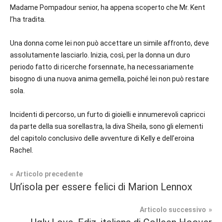
Madame Pompadour senior, ha appena scoperto che Mr. Kent
l’ha tradita.
Una donna come lei non può accettare un simile affronto, deve
assolutamente lasciarlo. Inizia, così, per la donna un duro
periodo fatto di ricerche forsennate, ha necessariamente
bisogno di una nuova anima gemella, poiché lei non può restare
sola.
Incidenti di percorso, un furto di gioielli e innumerevoli capricci
da parte della sua sorellastra, la diva Sheila, sono gli elementi
del capitolo conclusivo delle avventure di Kelly e dell’eroina
Rachel.
Navigazione
Articolo precedente
Tag
Un’isola per essere felici di Marion Lennox
Contemporary
#blog
,
articoli
Romance
#blogger
,
Articolo successivo
#bloggerlife
,