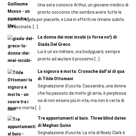
Una sera conosce Arthur, un giovane medico di
pronto soccorso che sembra avere tutte le
carte in regola per piacerle, e Lisa in effetti ne rimane subito
affascinata.
[…]
La donna dei miei incubi (o forse no!) di
Giada Del Greco
Lui è un ex militare, ora bodyguard, sempre
pronto ad aiutare il prossimo
[…]
La signora è morta: Cronache dall’al di qua
di Tilde Ottomani
Segnalazione d'uscita. Cassandra, una donna
che ha passato da molto gli anta, è perplessa:
sa di non essere più in vita, ma non è certa di
essere morta
[…]
Tre appuntamenti al buio. Three blind dates
di Meghan Quinn
Segnalazione d'uscita. La vita di Noely Clark è