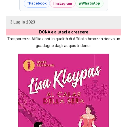
prossime
i
Instagram
f
w
Facebook
WhatsApp
uscite
editoriali
3 Luglio 2023
delle
uctil_user
Nessun
maggiori
DONA e aiutaci a crescere
commento
autrici
Trasparenza Affiliazioni: In qualità di Affiliato Amazon ricevo un
italiane
guadagno dagli acquisti idonei.
e
straniere.