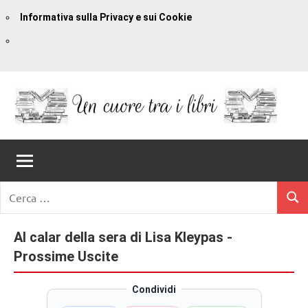
Informativa sulla Privacy e sui Cookie
Vai
al
contenuto
Un
blog
di
Cuore
romanzi
romance
Tra
Ricerca
e
Cerc
per:
I
non
solo.
Al calar della sera di Lisa Kleypas -
Libri
Recensioni,
Prossime Uscite
anteprime,
cover
Condividi
reveal,