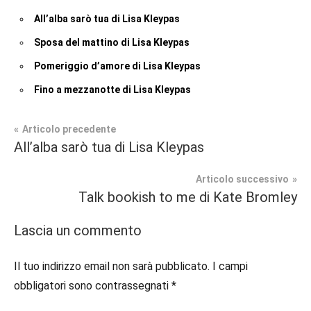
All’alba sarò tua di Lisa Kleypas
Sposa del mattino di Lisa Kleypas
Pomeriggio d’amore di Lisa Kleypas
Fino a mezzanotte di Lisa Kleypas
Navigazione
Articolo precedente
Tag
All’alba sarò tua di Lisa Kleypas
Contemporary
#blog
,
articoli
Romance
#blogger
,
Articolo successivo
#bloggerlife
,
Talk bookish to me di Kate Bromley
Prossime
#book
,
Uscite
#booklover
,
Lascia un commento
#consigliodilettura
,
#ebook
,
Il tuo indirizzo email non sarà pubblicato.
I campi
#inlibreria
,
obbligatori sono contrassegnati
*
#inspiration
,
#instalibri
,