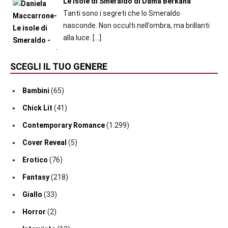
Le isole di Smeraldo di Dama Berkana
Tanti sono i segreti che lo Smeraldo
nasconde. Non occulti nell’ombra, ma brillanti
alla luce.
[…]
SCEGLI IL TUO GENERE
Bambini
(65)
Chick Lit
(41)
Contemporary Romance
(1.299)
Cover Reveal
(5)
Erotico
(76)
Fantasy
(218)
Giallo
(33)
Horror
(2)