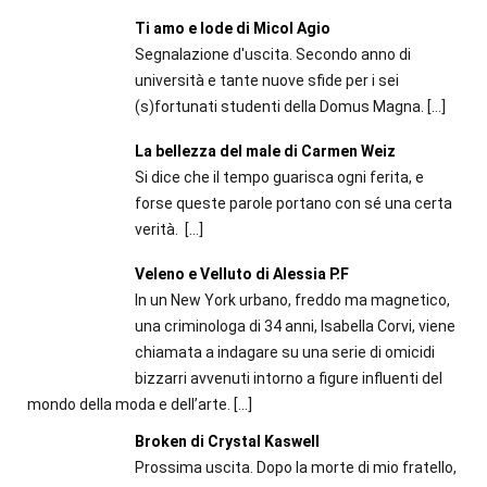
Ti amo e lode di Micol Agio
Segnalazione d'uscita. Secondo anno di
università e tante nuove sfide per i sei
(s)fortunati studenti della Domus Magna.
[…]
La bellezza del male di Carmen Weiz
Si dice che il tempo guarisca ogni ferita, e
forse queste parole portano con sé una certa
verità.
[…]
Veleno e Velluto di Alessia P.F
In un New York urbano, freddo ma magnetico,
una criminologa di 34 anni, Isabella Corvi, viene
chiamata a indagare su una serie di omicidi
bizzarri avvenuti intorno a figure influenti del
mondo della moda e dell’arte.
[…]
Broken di Crystal Kaswell
Prossima uscita. Dopo la morte di mio fratello,