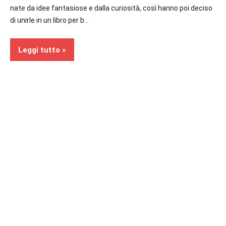
nate da idee fantasiose e dalla curiosità, così hanno poi deciso
di unirle in un libro per b…
Leggi tutto
Segnalazioni
Bambini