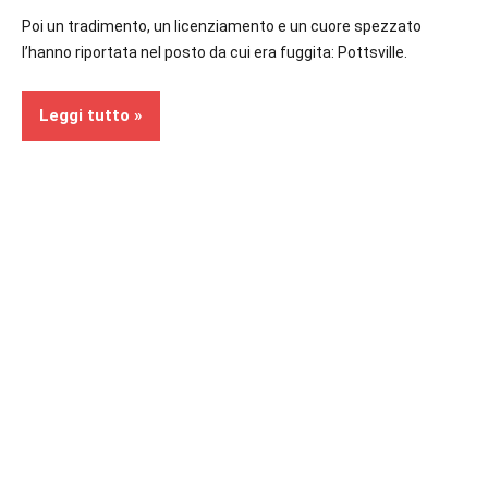
Poi un tradimento, un licenziamento e un cuore spezzato
l’hanno riportata nel posto da cui era fuggita: Pottsville.
Leggi tutto
Recensioni
Contemporary
Romance
In
secondo
piano