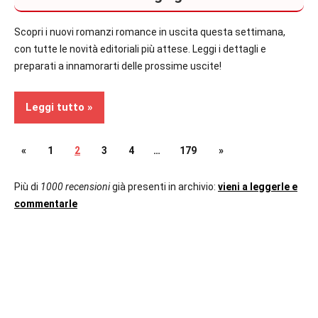
Scopri i nuovi romanzi romance in uscita questa settimana,
con tutte le novità editoriali più attese. Leggi i dettagli e
preparati a innamorarti delle prossime uscite!
Leggi tutto
Paginazione
Articolo
Articolo
«
1
2
3
4
…
179
»
Contemporary
precedente
successivo
Romance
degli
Più di
1000 recensioni
già presenti in archivio:
vieni a leggerle e
commentarle
Prossime
articoli
Uscite