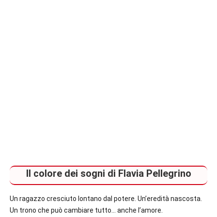
italiane
e
straniere.
Il colore dei sogni di Flavia Pellegrino
Un ragazzo cresciuto lontano dal potere. Un’eredità nascosta.
Un trono che può cambiare tutto… anche l’amore.