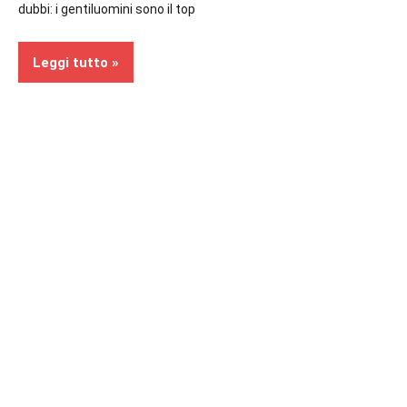
dubbi: i gentiluomini sono il top
Leggi tutto
Recensioni
Contemporary
Romance
In
secondo
piano