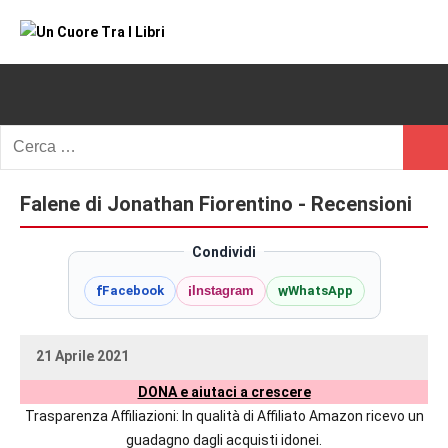
Vai
al
Un
blog
contenuto
di
Cuore
romanzi
romance
Tra
Ricerca
e
Cerc
per:
I
non
solo.
Falene di Jonathan Fiorentino - Recensioni
Libri
Recensioni,
anteprime,
Condividi
cover
f
i
w
Facebook
Instagram
WhatsApp
reveal,
prossime
uscite
21 Aprile 2021
editoriali
uctil_user
Nessun
delle
DONA e aiutaci a crescere
commento
maggiori
Trasparenza Affiliazioni: In qualità di Affiliato Amazon ricevo un
autrici
guadagno dagli acquisti idonei.