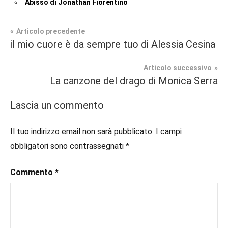
Abisso di Jonathan Fiorentino
Navigazione
Articolo precedente
Tag
il mio cuore è da sempre tuo di Alessia Cesina
Fantasy
#blogger
,
articoli
#bloggerlife
,
Articolo successivo
Recensioni
#book
,
La canzone del drago di Monica Serra
#booklover
,
#consigliodilettura
,
Lascia un commento
#ebook
,
#fantasy
,
Il tuo indirizzo email non sarà pubblicato.
I campi
#inlibreria
,
obbligatori sono contrassegnati
*
#instalibri
,
#ioleggo
,
Commento
*
#italianblogger
,
#kindle
,
#leggerechepassione
,
#leggerelibri
,
#leggerepervivere
,