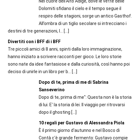
Nel cuore dell’Alto Adige, dove le vette delle
Dolomiti sfidano il cielo e il tempo segue il
respiro delle stagioni, sorge un antico Gasthof.
All’ombra di un tiglio secolare si intrecciano i
destini di tre generazioni, l...
[…]
Divertiti con i BFF di i BFF
Tre piccoli amici di 8 anni, spinti dalla loro immaginazione,
hanno iniziato a scrivere racconti per gioco. Le loro storie
sono nate da idee fantasiose e dalla curiosità, così hanno poi
deciso di unirle in un libro per b...
[…]
Dopo di te, prima di me di Sabrina
Sanseverino
Dopo di te, prima di me": Questa non è la storia
di lui. E' la storia di lei. Il viaggio per ritrovarsi
dopo il ghosting
[…]
10 regali per Gustavo di Alessandra Piola
È il primo giorno d'autunno e nel Bosco di
Contà c'è grande fermento: Gustavo compie