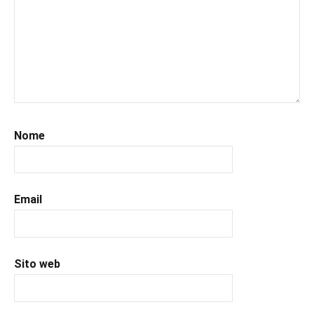
#leggeresempre
,
#leggo
,
#libri
,
#libriconsigliati
,
#libridaleggere
,
#recensionilibri
,
#uncuoretrailibri
Nome
Email
Sito web