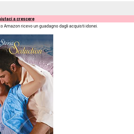
iutaci a crescere
liato Amazon ricevo un guadagno dagli acquisti idonei.