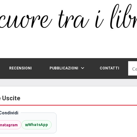
Rice
RECENSIONI
PUBBLICAZIONI
CONTATTI
per:
e Uscite
Condividi
Instagram
w
WhatsApp