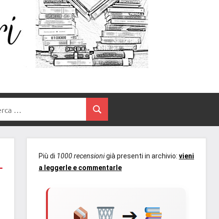
Un
blog
di
Cuore
romanzi
romance
e
Tra
non
rca
solo.
Cerca
I
Recensioni,
anteprime,
Libri
cover
Più di
1000 recensioni
già presenti in archivio:
vieni
reveal,
a leggerle e commentarle
prossime
uscite
editoriali
delle