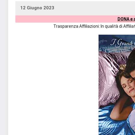
12 Giugno 2023
uctil_user
Nessun
DONA e a
commento
Trasparenza Affiliazioni: In qualità di Affi