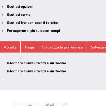
Gestisci opzioni
Gestisci servizi
Gestisci {vendor_count} fornitori
Per saperne di più su questi scopi
Accetta
Nega
Visualizza le preferenze
Salva pr
Informativa sulla Privacy e sui Cookie
Informativa sulla Privacy e sui Cookie
Vai
al
contenuto