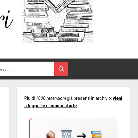
Un
blog
di
Cuore
romanzi
romance
e
Tra
non
rca
solo.
Cerca
I
Recensioni,
anteprime,
Libri
cover
Più di
1000 recensioni
già presenti in archivio:
vieni
reveal,
a leggerle e commentarle
prossime
uscite
editoriali
delle