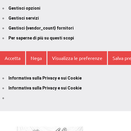
Gestisci opzioni
Gestisci servizi
Gestisci {vendor_count} fornitori
Per saperne di più su questi scopi
Accetta
Nega
Visualizza le preferenze
Salva pr
Informativa sulla Privacy e sui Cookie
Informativa sulla Privacy e sui Cookie
Vai
al
contenuto