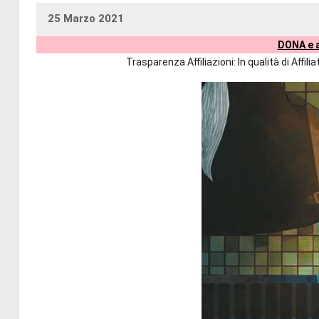
25 Marzo 2021
uctil_user
Nessun
DONA e a
commento
Trasparenza Affiliazioni: In qualità di Affi