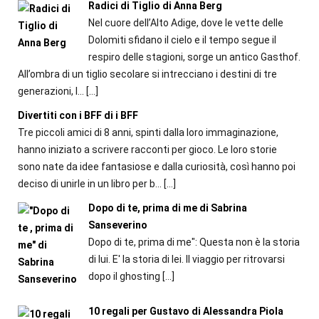
Radici di Tiglio di Anna Berg
Nel cuore dell’Alto Adige, dove le vette delle
Dolomiti sfidano il cielo e il tempo segue il
respiro delle stagioni, sorge un antico Gasthof.
All’ombra di un tiglio secolare si intrecciano i destini di tre
generazioni, l...
[…]
Divertiti con i BFF di i BFF
Tre piccoli amici di 8 anni, spinti dalla loro immaginazione,
hanno iniziato a scrivere racconti per gioco. Le loro storie
sono nate da idee fantasiose e dalla curiosità, così hanno poi
deciso di unirle in un libro per b...
[…]
Dopo di te, prima di me di Sabrina
Sanseverino
Dopo di te, prima di me": Questa non è la storia
di lui. E' la storia di lei. Il viaggio per ritrovarsi
dopo il ghosting
[…]
10 regali per Gustavo di Alessandra Piola