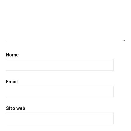
#leggeresempre
,
#leggo
,
#libri
,
#libriconsigliati
,
#libridaleggere
,
#recensioni
,
#recensionilibri
,
#romance
,
Nome
#romantic
,
#uncuoretrailibri
Email
Sito web