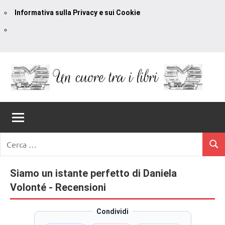
Informativa sulla Privacy e sui Cookie
Vai
al
contenuto
Un
blog
di
Cuore
romanzi
romance
Tra
Ricerca
e
Cerc
per:
I
non
solo.
Siamo un istante perfetto di Daniela
Libri
Recensioni,
Volonté - Recensioni
anteprime,
cover
Condividi
reveal,