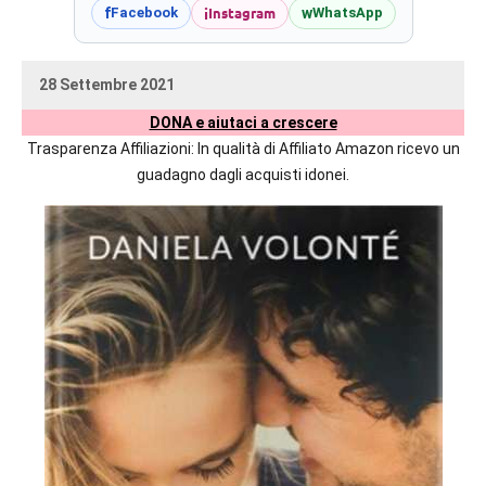
prossime
i
Instagram
f
w
Facebook
WhatsApp
uscite
editoriali
28 Settembre 2021
delle
uctil_user
Nessun
maggiori
DONA e aiutaci a crescere
commento
autrici
Trasparenza Affiliazioni: In qualità di Affiliato Amazon ricevo un
italiane
guadagno dagli acquisti idonei.
e
straniere.