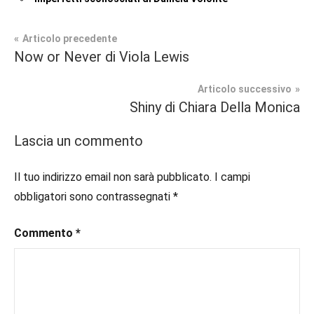
Navigazione
Articolo precedente
Tag
Now or Never di Viola Lewis
Contemporary
#blog
,
articoli
Romance
#blogger
,
Articolo successivo
#bloggerlife
,
Shiny di Chiara Della Monica
Recensioni
#book
,
#booklover
,
Lascia un commento
#consigliodilettura
,
#ebook
,
Il tuo indirizzo email non sarà pubblicato.
I campi
#inlibreria
,
obbligatori sono contrassegnati
*
#instalibri
,
#ioleggo
,
Commento
*
#italianblogger
,
#kindle
,
#leggerechepassione
,
#leggerelibri
,
#leggerepervivere
,