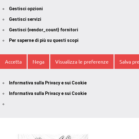
Gestisci opzioni
Gestisci servizi
Gestisci {vendor_count} fornitori
Per saperne di più su questi scopi
Accetta
Nega
Visualizza le preferenze
Salva pr
Informativa sulla Privacy e sui Cookie
Informativa sulla Privacy e sui Cookie
Vai
al
contenuto