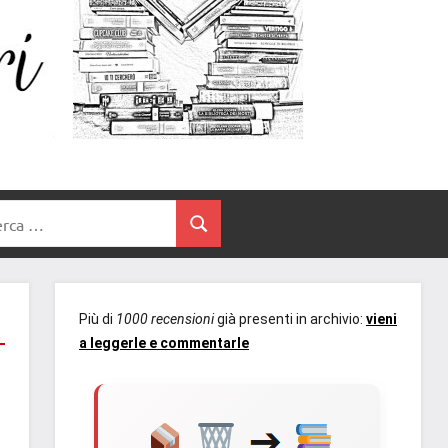
Un
blog
di
Cuore
romanzi
romance
e
Tra
non
rca
solo.
Cerca
I
Recensioni,
anteprime,
Libri
cover
Più di
1000 recensioni
già presenti in archivio:
vieni
reveal,
a leggerle e commentarle
prossime
uscite
editoriali
delle