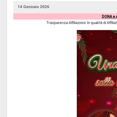
14 Gennaio 2026
uctil_user
Nessun
DONA e a
commento
Trasparenza Affiliazioni: In qualità di Affi