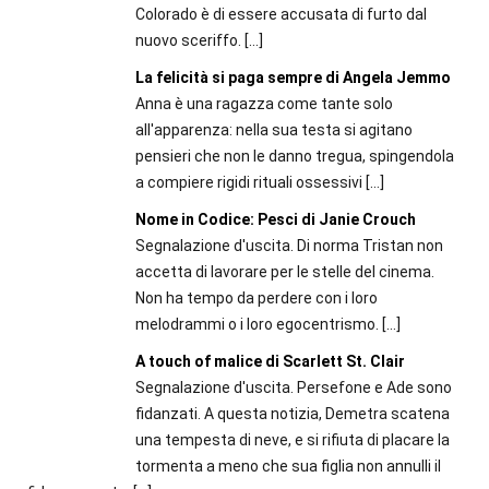
Colorado è di essere accusata di furto dal
nuovo sceriffo.
[…]
La felicità si paga sempre di Angela Jemmo
Anna è una ragazza come tante solo
all'apparenza: nella sua testa si agitano
pensieri che non le danno tregua, spingendola
a compiere rigidi rituali ossessivi
[…]
Nome in Codice: Pesci di Janie Crouch
Segnalazione d'uscita. Di norma Tristan non
accetta di lavorare per le stelle del cinema.
Non ha tempo da perdere con i loro
melodrammi o i loro egocentrismo.
[…]
A touch of malice di Scarlett St. Clair
Segnalazione d'uscita. Persefone e Ade sono
fidanzati. A questa notizia, Demetra scatena
una tempesta di neve, e si rifiuta di placare la
tormenta a meno che sua figlia non annulli il