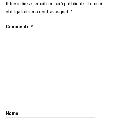
#ebook
,
Il tuo indirizzo email non sarà pubblicato.
I campi
#fantasy
,
obbligatori sono contrassegnati
*
#gothic
,
#inlibreria
,
Commento
*
#instalibri
,
#ioleggo
,
#italianblogger
,
#kindle
,
#leggerechepassione
,
#leggerelibri
,
#leggerepervivere
,
#leggeresempre
,
#leggo
,
#libri
,
#libriconsigliati
,
#libridaleggere
,
#recensioni
,
Nome
#recensionilibri
,
#uncuoretrailibri