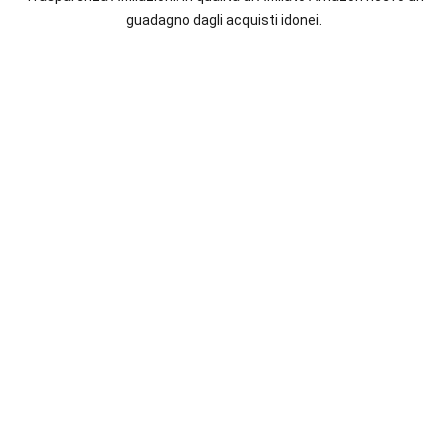
italiane
guadagno dagli acquisti idonei.
e
straniere.