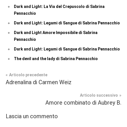
Dark and Light: La Via del Crepuscolo di Sabrina
Pennacchio
Dark and Light: Legami di Sangue di Sabrina Pennacchio
Dark and Light Amore Impossibile di Sabrina
Pennacchio
Dark and Light: Legami di Sangue di Sabrina Pennacchio
The devil and the lady di Sabrina Pennacchio
Navigazione
Articolo precedente
Tag
Adrenalina di Carmen Weiz
Fantasy
#blog
,
articoli
#blogger
,
Articolo successivo
Recensioni
#bloggerlife
,
Amore combinato di Aubrey B.
#book
,
#booklover
,
Lascia un commento
#consigliodilettura
,