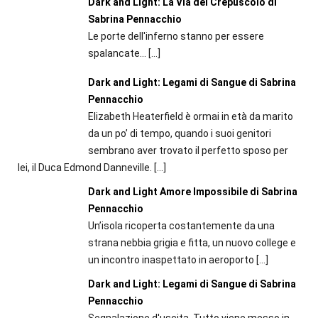
Dark and Light: La Via del Crepuscolo di
Sabrina Pennacchio
Le porte dell'inferno stanno per essere
spalancate...
[…]
Dark and Light: Legami di Sangue di Sabrina
Pennacchio
Elizabeth Heaterfield è ormai in età da marito
da un po’ di tempo, quando i suoi genitori
sembrano aver trovato il perfetto sposo per
lei, il Duca Edmond Danneville.
[…]
Dark and Light Amore Impossibile di Sabrina
Pennacchio
Un’isola ricoperta costantemente da una
strana nebbia grigia e fitta, un nuovo college e
un incontro inaspettato in aeroporto
[…]
Dark and Light: Legami di Sangue di Sabrina
Pennacchio
Segnalazione d'uscita. Tutto viene messo in