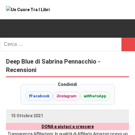
Vai
al
Un
blog
contenuto
di
Cuore
romanzi
romance
Tra
Ricerca
e
Cerc
per:
I
non
solo.
Deep Blue di Sabrina Pennacchio -
Libri
Recensioni,
Recensioni
anteprime,
cover
Condividi
reveal,
f
i
w
Facebook
Instagram
WhatsApp
prossime
uscite
editoriali
15 Ottobre 2021
delle
uctil_user
Nessun
maggiori
DONA e aiutaci a crescere
commento
autrici
Trasparenza Affiliazioni: In qualità di Affiliato Amazon ricevo un