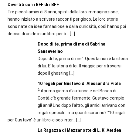
Divertiti con i BFF di i BFF
Tre piccoli amici di 8 anni, spinti dalla loro immaginazione,
hanno iniziato a scrivere racconti per gioco. Le loro storie
sono nate da idee fantasiose e dalla curiosità, così hanno poi
deciso di unirle in un libro per b...
[…]
Dopo di te, prima di me di Sabrina
Sanseverino
Dopo di te, prima di me": Questa non è la storia
di lui. E' la storia di lei. Il viaggio per ritrovarsi
dopo il ghosting
[…]
10 regali per Gustavo di Alessandra Piola
È il primo giorno d'autunno e nel Bosco di
Contà c'è grande fermento: Gustavo compie
gli anni! Uno dopo l'altro, gli amici arrivano con
regali speciali... ma quanti saranno? "10 regali
per Gustavo" è un libro-gioco inter...
[…]
La Ragazza di Mezzanotte di L. K. Aerden