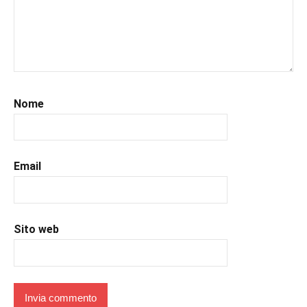
#libri
,
#libriconsigliati
,
#libridaleggere
,
#recensioni
,
#recensionilibri
,
#romance
,
Nome
#romantic
,
#uncuoretrailibri
Email
Sito web