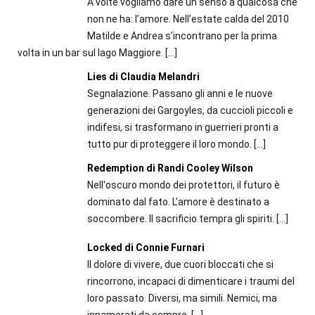
A volte vogliamo dare un senso a qualcosa che
non ne ha: l’amore. Nell’estate calda del 2010
Matilde e Andrea s’incontrano per la prima
volta in un bar sul lago Maggiore.
[…]
Lies di Claudia Melandri
Segnalazione. Passano gli anni e le nuove
generazioni dei Gargoyles, da cuccioli piccoli e
indifesi, si trasformano in guerrieri pronti a
tutto pur di proteggere il loro mondo.
[…]
Redemption di Randi Cooley Wilson
Nell'oscuro mondo dei protettori, il futuro è
dominato dal fato. L'amore è destinato a
soccombere. Il sacrificio tempra gli spiriti.
[…]
Locked di Connie Furnari
Il dolore di vivere, due cuori bloccati che si
rincorrono, incapaci di dimenticare i traumi del
loro passato. Diversi, ma simili. Nemici, ma
innamorati da sempre.
[…]