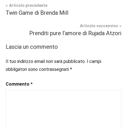
Navigazione
Articolo precedente
Tag
Twin Game di Brenda Mill
Contemporary
#blog
,
articoli
Romance
#blogger
,
Articolo successivo
#bloggerlife
,
Prenditi pure l’amore di Rujada Atzori
Recensioni
#book
,
#booklover
,
Lascia un commento
#consigliodilettura
,
#ebook
,
Il tuo indirizzo email non sarà pubblicato.
I campi
#inlibreria
,
obbligatori sono contrassegnati
*
#instalibri
,
#ioleggo
,
Commento
*
#italianblogger
,
#kindle
,
#leggerechepassione
,
#leggerelibri
,
#leggerepervivere
,
#leggeresempre
,
#leggo
,