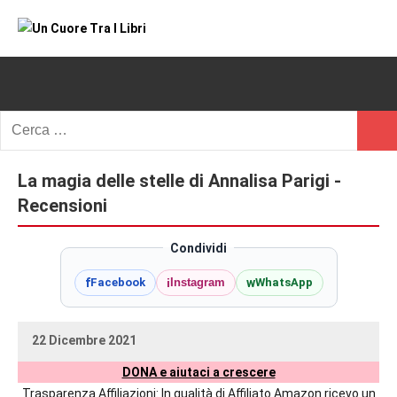
Vai
al
Un
blog
contenuto
di
Cuore
romanzi
romance
Tra
Ricerca
e
Cerc
per:
I
non
solo.
La magia delle stelle di Annalisa Parigi -
Libri
Recensioni,
Recensioni
anteprime,
cover
Condividi
reveal,
f
i
w
Facebook
Instagram
WhatsApp
prossime
uscite
editoriali
22 Dicembre 2021
delle
uctil_user
Nessun
maggiori
DONA e aiutaci a crescere
commento
autrici
Trasparenza Affiliazioni: In qualità di Affiliato Amazon ricevo un