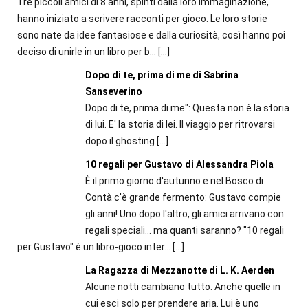
Tre piccoli amici di 8 anni, spinti dalla loro immaginazione,
hanno iniziato a scrivere racconti per gioco. Le loro storie
sono nate da idee fantasiose e dalla curiosità, così hanno poi
deciso di unirle in un libro per b...
[…]
Dopo di te, prima di me di Sabrina
Sanseverino
Dopo di te, prima di me": Questa non è la storia
di lui. E' la storia di lei. Il viaggio per ritrovarsi
dopo il ghosting
[…]
10 regali per Gustavo di Alessandra Piola
È il primo giorno d'autunno e nel Bosco di
Contà c'è grande fermento: Gustavo compie
gli anni! Uno dopo l'altro, gli amici arrivano con
regali speciali... ma quanti saranno? "10 regali
per Gustavo" è un libro-gioco inter...
[…]
La Ragazza di Mezzanotte di L. K. Aerden
Alcune notti cambiano tutto. Anche quelle in
cui esci solo per prendere aria. Lui è uno