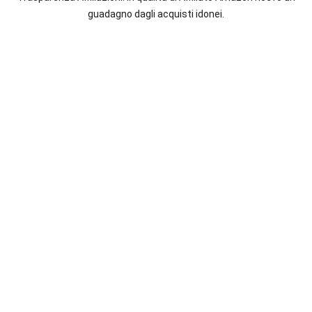
italiane
guadagno dagli acquisti idonei.
e
straniere.