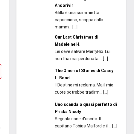
Andorivir
Bililla è una scimmietta
capricciosa, scappa dalla
mamm...
[…]
Our Last Christmas di
Madeleine H.
Lei deve salvare MerryFlix. Lui
non l’ha mai perdonata....
[…]
The Omen of Stones di Casey
L. Bond
Il Destino mi reclama. Ma il mio
cuore potrebbe tradirm...
[…]
Uno scandalo quasi perfetto di
Priska Nicoly
Segnalazione d'uscita. Il
capitano Tobias Malford e il ...
[…]
n