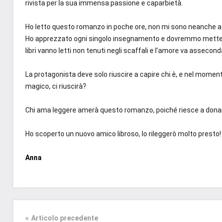
rivista per la sua immensa passione e caparbietà.
Ho letto questo romanzo in poche ore, non mi sono neanche ac
Ho apprezzato ogni singolo insegnamento e dovremmo metterli in 
libri vanno letti non tenuti negli scaffali e l’amore va assecond
La protagonista deve solo riuscire a capire chi è, e nel moment
magico, ci riuscirà?
Chi ama leggere amerà questo romanzo, poiché riesce a donare
Ho scoperto un nuovo amico libroso, lo rileggerò molto presto!
Anna
Tag
Contemporary
#blog
,
Romance
Articolo precedente
#blogger
,