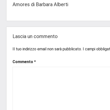
Navigazione
Amores di Barbara Alberti
#bloggerlife
,
In
articoli
#book
,
secondo
#booklover
,
piano
#consigliodilettura
,
#ebook
,
Recensioni
Lascia un commento
#inlibreria
,
#inspiration
,
Il tuo indirizzo email non sarà pubblicato.
I campi obbliga
#instalibri
,
#ioleggo
,
Commento
*
#italianblogger
,
#kindle
,
#leggerechepassione
,
#leggerelibri
,
#leggerepervivere
,
#leggeresempre
,
#leggo
,
#libri
,