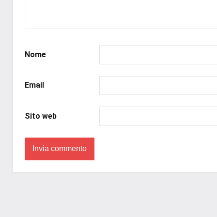
#libriconsigli
,
#libriromance
,
#recensioni
,
#recensionilibri
,
Nome
#romance
,
#romantic
,
#romanzorosa
,
Email
#uncuoretrailibri
Sito web