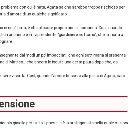
l problema con cui è nata, Agata sa che sarebbe troppo rischioso per
oria d’amore di un qualche significato.
o in cui è nata, è che al cuore proprio non si comanda. Così, quando
di un anonimo e intraprendente “giardiniere notturno”, che la incita a
sognare.
 insegnante dai modi un po’ impacciati, che ogni settimana si presenta
pure di Matteo… che ancora le incute una certa paura dopo che, da
er essere vissuta. Così, quando l’amore busserà alla porta di Agata, sarà
ensione
iccolo gioiello per tutto il paese, c’è la protagonista nella quale mi son