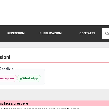
Rice
RECENSIONI
PUBBLICAZIONI
CONTATTI
per:
sioni
Condividi
w
Instagram
WhatsApp
iutaci a crescere