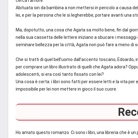
cerca l’amore.
Abituata sin da bambina a non mettersi in pericolo a causa de
lei, e per la persona che le si legherebbe, portare avanti una st
Ma, dopotutto, una cosa che Agata sa molto bene, fin dal giorn
nella sua cassetta delle lettere iniziano a sbucare i messaggi 
seminare bellezza per la città, Agata non può fare a meno di 
Che si tratti di quel bell’uomo dall’accento toscano, Edoardo,
per comprare un libro illustrato di quelli che Agata adora? Op
adolescenti, si era così tanto fissato con lei?
Una cosa è certa: i libri sono fatti per essere letti e la vita p
impossibile per lei non mettere in gioco il suo cuore.
Rec
Ho amato questo romanzo. Ci sono i libri, una libreria che è un p