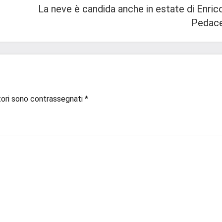
La neve è candida anche in estate di Enric
Pedac
tori sono contrassegnati
*