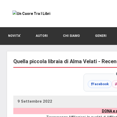
Vai
al
contenuto
blog
Un
di
romanzi
Cuore
NOVITA’
AUTORI
CHI SIAMO
GENERI
romance
e
Tra
non
solo.
Quella piccola libraia di Alma Velati - Recen
I
Recensioni,
anteprime,
Libri
cover
f
i
Facebook
reveal,
prossime
uscite
9 Settembre 2022
uctil_user
Nessun
editoriali
DONA e a
commento
delle