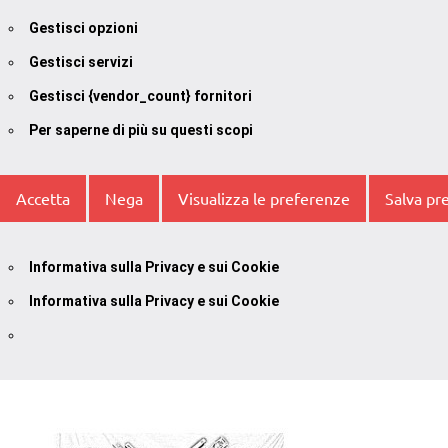
Gestisci opzioni
Gestisci servizi
Gestisci {vendor_count} fornitori
Per saperne di più su questi scopi
Accetta
Nega
Visualizza le preferenze
Salva pr
Informativa sulla Privacy e sui Cookie
Informativa sulla Privacy e sui Cookie
Vai
al
contenuto