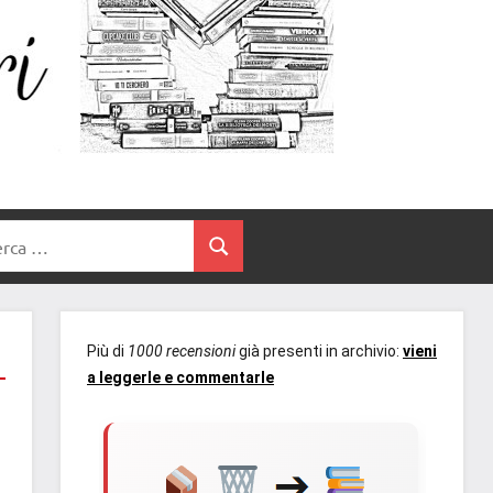
Un
blog
di
Cuore
romanzi
romance
e
Tra
non
rca
solo.
Cerca
I
Recensioni,
anteprime,
Libri
cover
Più di
1000 recensioni
già presenti in archivio:
vieni
reveal,
a leggerle e commentarle
prossime
uscite
editoriali
delle