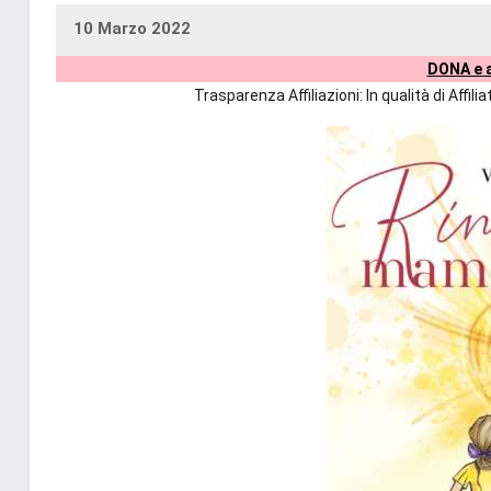
10 Marzo 2022
uctil_user
Nessun
DONA e a
commento
Trasparenza Affiliazioni: In qualità di Affi