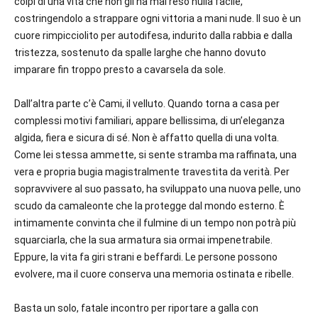
colpi di una vita che non gli ha mai reso nulla facile,
costringendolo a strappare ogni vittoria a mani nude. Il suo è un
cuore rimpicciolito per autodifesa, indurito dalla rabbia e dalla
tristezza, sostenuto da spalle larghe che hanno dovuto
imparare fin troppo presto a cavarsela da sole.
Dall’altra parte c’è Cami, il velluto. Quando torna a casa per
complessi motivi familiari, appare bellissima, di un’eleganza
algida, fiera e sicura di sé. Non è affatto quella di una volta.
Come lei stessa ammette, si sente stramba ma raffinata, una
vera e propria bugia magistralmente travestita da verità. Per
sopravvivere al suo passato, ha sviluppato una nuova pelle, uno
scudo da camaleonte che la protegge dal mondo esterno. È
intimamente convinta che il fulmine di un tempo non potrà più
squarciarla, che la sua armatura sia ormai impenetrabile.
Eppure, la vita fa giri strani e beffardi. Le persone possono
evolvere, ma il cuore conserva una memoria ostinata e ribelle.
Basta un solo, fatale incontro per riportare a galla con