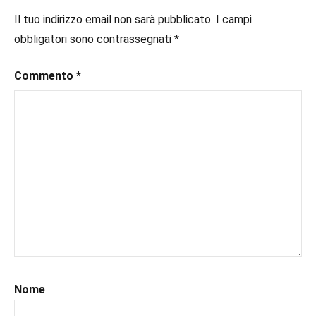
Romance
#ebook
,
Il tuo indirizzo email non sarà pubblicato.
I campi
Suspense
#inlibreria
,
obbligatori sono contrassegnati
*
#inspiration
,
#instalibri
,
Commento
*
#ioleggo
,
#italianblogger
,
#kindle
,
#leggerechepassione
,
#leggerelibri
,
#leggerepervivere
,
#leggeresempre
,
#leggo
,
#libri
,
#libriconsigli
,
#recensioni
,
#recensionilibri
,
#uncuoretrailibri
Nome