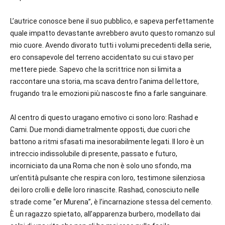
L’autrice conosce bene il suo pubblico, e sapeva perfettamente
quale impatto devastante avrebbero avuto questo romanzo sul
mio cuore. Avendo divorato tutti i volumi precedenti della serie,
ero consapevole del terreno accidentato su cui stavo per
mettere piede. Sapevo che la scrittrice non si limita a
raccontare una storia, ma scava dentro l’anima del lettore,
frugando tra le emozioni più nascoste fino a farle sanguinare.
Al centro di questo uragano emotivo ci sono loro: Rashad e
Cami. Due mondi diametralmente opposti, due cuori che
battono a ritmi sfasati ma inesorabilmente legati. Il loro è un
intreccio indissolubile di presente, passato e futuro,
incorniciato da una Roma che non è solo uno sfondo, ma
un’entità pulsante che respira con loro, testimone silenziosa
dei loro crolli e delle loro rinascite. Rashad, conosciuto nelle
strade come “er Murena”, è l’incarnazione stessa del cemento.
È un ragazzo spietato, all’apparenza burbero, modellato dai