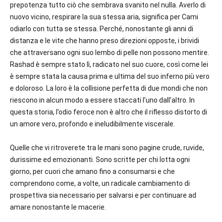
prepotenza tutto ciò che sembrava svanito nel nulla. Averlo di
nuovo vicino, respirare la sua stessa aria, significa per Cami
odiarlo con tutta se stessa. Perché, nonostante gli anni di
distanza e le vite che hanno preso direzioni opposte, i brividi
che attraversano ogni suo lembo di pelle non possono mentire.
Rashad è sempre stato lì, radicato nel suo cuore, così come lei
è sempre stata la causa prima e ultima del suo inferno più vero
e doloroso. La loro è la collisione perfetta di due mondi che non
riescono in alcun modo a essere staccati l’uno dall’altro. In
questa storia, l’odio feroce non è altro che il riflesso distorto di
un amore vero, profondo e ineludibilmente viscerale.
Quelle che vi ritroverete tra le mani sono pagine crude, ruvide,
durissime ed emozionanti. Sono scritte per chi lotta ogni
giorno, per cuori che amano fino a consumarsi e che
comprendono come, a volte, un radicale cambiamento di
prospettiva sia necessario per salvarsi e per continuare ad
amare nonostante le macerie.