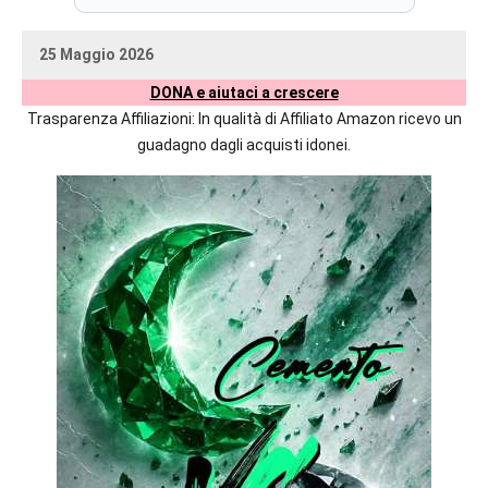
prossime
uscite
25 Maggio 2026
editoriali
uctil_user
Nessun
delle
DONA e aiutaci a crescere
commento
maggiori
Trasparenza Affiliazioni: In qualità di Affiliato Amazon ricevo un
autrici
guadagno dagli acquisti idonei.
italiane
e
straniere.