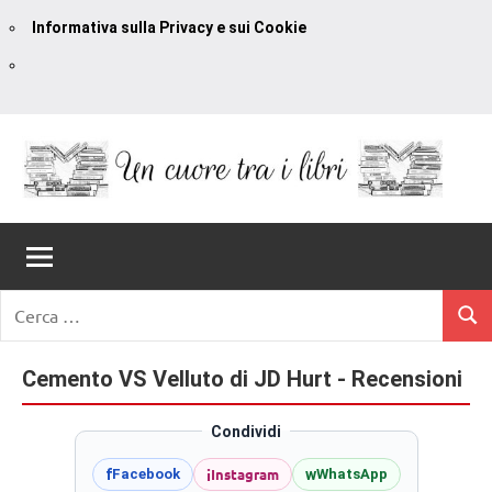
Informativa sulla Privacy e sui Cookie
Vai
al
contenuto
Un
blog
di
Cuore
romanzi
romance
Tra
Ricerca
e
Cerc
per:
I
non
solo.
Cemento VS Velluto di JD Hurt - Recensioni
Libri
Recensioni,
anteprime,
Condividi
cover
i
Instagram
f
w
Facebook
WhatsApp
reveal,