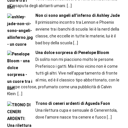
all’insaputa degli abitanti umani.
[…]
Non ci sono angeli all’inferno di Ashley Jade
Il primissimo incontro tra Lennon e Phoenix
avviene tra i banchi di scuola: lei è la nerd della
classe, che eccelle in tutte le materie; lui è il
bad boy della scuola
[…]
Una dolce sorpresa di Penelope Bloom
Di solito non mi piacciono molto le persone.
Preferisco i gatti. Ma il mio vicino non è come
tutti gli altri. Vive nell’appartamento di fronte
al mio, ed è il classico tipo abbottonato, con le
scarpe co­stose, profumato come una pubblicità di Calvin
Klein.
[…]
Trono di ceneri ardenti di Agueda Faon
Una rilettura cupa e sensuale di Cenerentola,
dove l’amore nasce tra cenere e fuoco
[…]