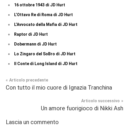
16 ottobre 1943 di JD Hurt
L’Ottavo Re di Roma di JD Hurt
L’Avvocato della Mafia di JD Hurt
Raptor di JD Hurt
Dobermann di JD Hurt
Lo Zingaro del SoBro di JD Hurt
Il Conte di Long Island di JD Hurt
Navigazione
Articolo precedente
Tag
Con tutto il mio cuore di Ignazia Tranchina
Recensioni
#blog
,
articoli
#blogger
,
Articolo successivo
In
#bloggerlife
,
Un amore fuorigioco di Nikki Ash
secondo
#book
,
piano
#booklover
,
Lascia un commento
#consigliodilettura
,