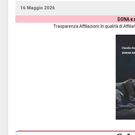
16 Maggio 2026
uctil_user
Nessun
DONA e a
commento
Trasparenza Affiliazioni: In qualità di Affi