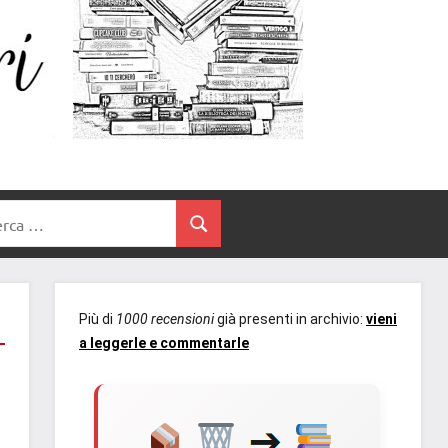
Un
blog
di
Cuore
romanzi
romance
e
Tra
non
rca
solo.
Cerca
I
Recensioni,
anteprime,
Libri
cover
Più di
1000 recensioni
già presenti in archivio:
vieni
reveal,
a leggerle e commentarle
prossime
uscite
editoriali
delle