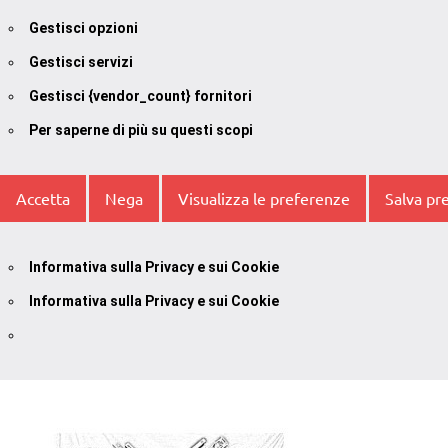
Gestisci opzioni
Gestisci servizi
Gestisci {vendor_count} fornitori
Per saperne di più su questi scopi
Accetta
Nega
Visualizza le preferenze
Salva pr
Informativa sulla Privacy e sui Cookie
Informativa sulla Privacy e sui Cookie
Vai
al
contenuto