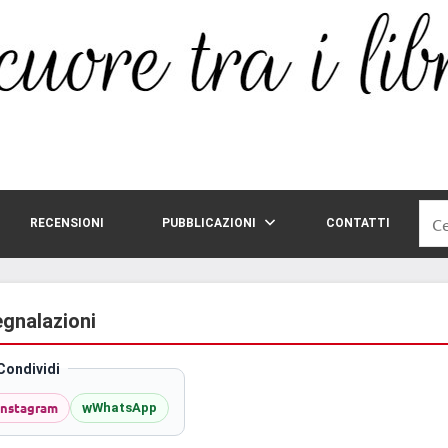
Rice
RECENSIONI
PUBBLICAZIONI
CONTATTI
per:
egnalazioni
Condividi
Instagram
w
WhatsApp