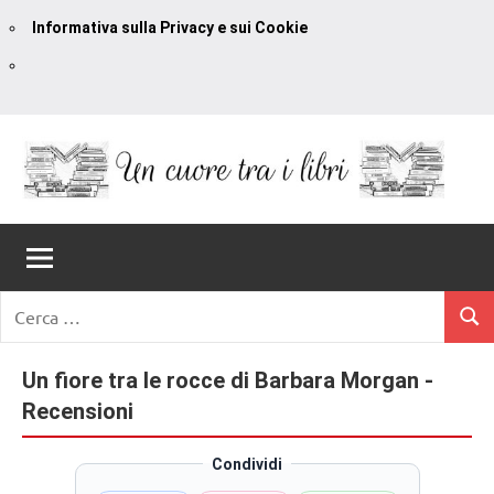
Informativa sulla Privacy e sui Cookie
Vai
al
contenuto
Un
blog
di
Cuore
romanzi
romance
Tra
Ricerca
e
Cerc
per:
I
non
solo.
Un fiore tra le rocce di Barbara Morgan -
Libri
Recensioni,
Recensioni
anteprime,
cover
Condividi
reveal,