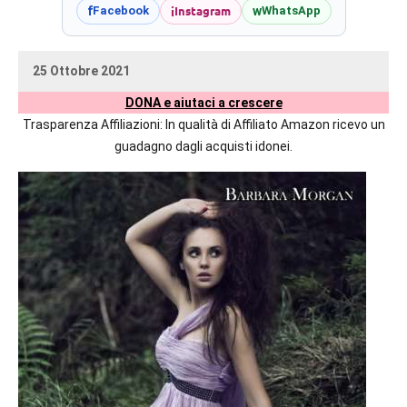
prossime
i
Instagram
f
w
Facebook
WhatsApp
uscite
editoriali
25 Ottobre 2021
delle
uctil_user
Nessun
maggiori
DONA e aiutaci a crescere
commento
autrici
Trasparenza Affiliazioni: In qualità di Affiliato Amazon ricevo un
italiane
guadagno dagli acquisti idonei.
e
straniere.