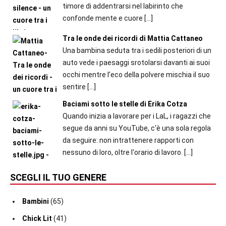
timore di addentrarsi nel labirinto che
confonde mente e cuore
[…]
Tra le onde dei ricordi di Mattia Cattaneo
Una bambina seduta tra i sedili posteriori di un
auto vede i paesaggi srotolarsi davanti ai suoi
occhi mentre l’eco della polvere mischia il suo
sentire
[…]
Baciami sotto le stelle di Erika Cotza
Quando inizia a lavorare per i LaL, i ragazzi che
segue da anni su YouTube, c'è una sola regola
da seguire: non intrattenere rapporti con
nessuno di loro, oltre l'orario di lavoro.
[…]
SCEGLI IL TUO GENERE
Bambini
(65)
Chick Lit
(41)