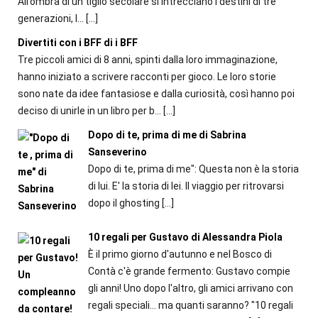
All’ombra di un tiglio secolare si intrecciano i destini di tre
generazioni, l...
[…]
Divertiti con i BFF di i BFF
Tre piccoli amici di 8 anni, spinti dalla loro immaginazione,
hanno iniziato a scrivere racconti per gioco. Le loro storie
sono nate da idee fantasiose e dalla curiosità, così hanno poi
deciso di unirle in un libro per b...
[…]
Dopo di te, prima di me di Sabrina
Sanseverino
Dopo di te, prima di me": Questa non è la storia
di lui. E' la storia di lei. Il viaggio per ritrovarsi
dopo il ghosting
[…]
10 regali per Gustavo di Alessandra Piola
È il primo giorno d'autunno e nel Bosco di
Contà c'è grande fermento: Gustavo compie
gli anni! Uno dopo l'altro, gli amici arrivano con
regali speciali... ma quanti saranno? "10 regali