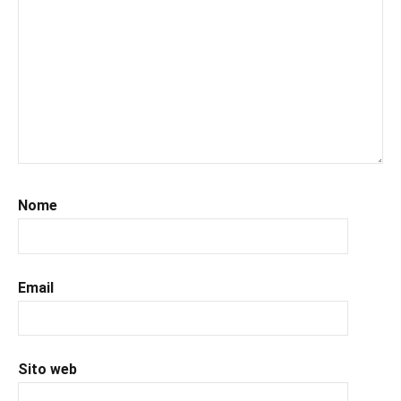
#leggerelibri
,
#leggerepervivere
,
#leggeresempre
,
#leggo
,
#libri
,
#libriconsigliati
,
#libridaleggere
,
#recensioni
,
#recensionilibri
,
#romance
,
Nome
#romantic
,
#romanzorosa
,
#uncuoretrailibri
Email
Sito web