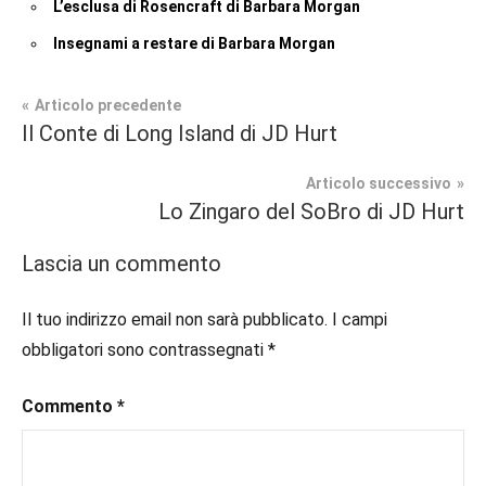
L’esclusa di Rosencraft di Barbara Morgan
Insegnami a restare di Barbara Morgan
Navigazione
Articolo precedente
Tag
Il Conte di Long Island di JD Hurt
Contemporary
#blog
,
articoli
Romance
#blogger
,
Articolo successivo
#bloggerlife
,
Lo Zingaro del SoBro di JD Hurt
Recensioni
#book
,
#booklover
,
Lascia un commento
#consigliodilettura
,
#ebook
,
Il tuo indirizzo email non sarà pubblicato.
I campi
#inlibreria
,
obbligatori sono contrassegnati
*
#instalibri
,
#ioleggo
,
Commento
*
#italianblogger
,
#kindle
,
#leggerechepassione
,