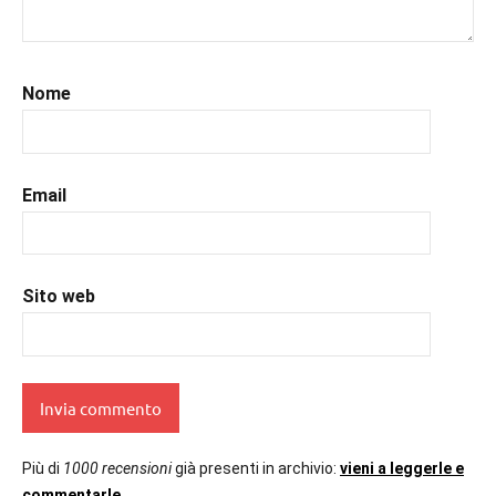
#libri
,
#libriconsigliati
,
#libridaleggere
,
#recensioni
,
Nome
#recensionilibri
,
#romantic
,
#uncuoretrailibri
Email
Sito web
Più di
1000 recensioni
già presenti in archivio:
vieni a leggerle e
commentarle