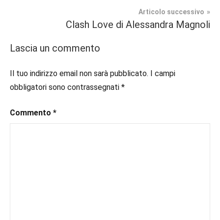
articoli
Lit
#blogger
,
Articolo successivo
#bloggerlife
,
Clash Love di Alessandra Magnoli
Recensioni
#book
,
#booklover
,
Lascia un commento
#chicklit
,
#consigliodilettura
,
Il tuo indirizzo email non sarà pubblicato.
I campi
#ebook
,
obbligatori sono contrassegnati
*
#inlibreria
,
#inspiration
,
Commento
*
#instalibri
,
#ioleggo
,
#italianblogger
,
#kindle
,
#leggerechepassione
,
#leggerelibri
,
#leggerepervivere
,
#leggeresempre
,
#leggo
,