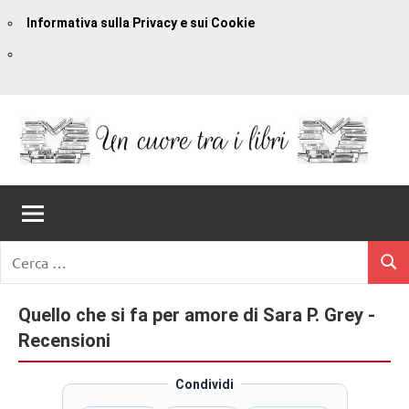
Informativa sulla Privacy e sui Cookie
Vai
al
contenuto
Un
blog
di
Cuore
romanzi
romance
Tra
Ricerca
e
Cerc
per:
I
non
solo.
Quello che si fa per amore di Sara P. Grey -
Libri
Recensioni,
Recensioni
anteprime,
cover
Condividi
reveal,