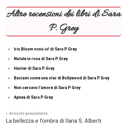
Altre recensioni dei libri di Sara
P. Grey
Iris Bloom sono io! di Sara P. Grey
Natale in rosa di Sara P. Grey
Hunter di Sara P. Grey
Baciami come una star di Bollywood di Sara P. Grey
Non cercavo l’amore di Sara P. Grey
Apnea di Sara P. Grey
Navigazione
Articolo precedente
Tag
La bellezza e l’ombra di Ilaria S. Alberti
Chick
#blog
,