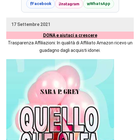
prossime
i
Instagram
f
w
Facebook
WhatsApp
uscite
editoriali
17 Settembre 2021
delle
uctil_user
Nessun
maggiori
DONA e aiutaci a crescere
commento
autrici
Trasparenza Affiliazioni: In qualità di Affiliato Amazon ricevo un
italiane
guadagno dagli acquisti idonei.
e
straniere.